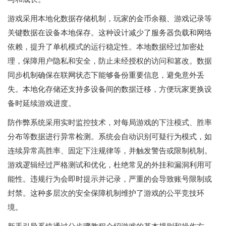
游戏采用本地化数据存储机制，玩家的金币余额、游戏记录等
关键数据在设备本地保存。这种设计减少了服务器负载和网络
依赖，提升了单机模式的运行稳定性。本地数据经过加密处
理，保障用户隐私和安全，防止未经授权的访问和篡改。数据
同步机制确保在联网状态下能够备份重要信息，避免意外丢
失。本地化存储还支持多设备间的数据迁移，方便玩家更换设
备时延续游戏进度。
防作弊系统采用实时监控技术，对每局游戏的下注模式、胜率
分布等数据进行异常检测。系统会自动识别可疑行为模式，如
连续异常高胜率、固定下注规律等，并触发警告或限制机制。
游戏逻辑经过严格测试和优化，杜绝常见的外挂和漏洞利用可
能性。违规行为会即时提示并记录，严重的会导致账号限制或
封禁。这种多层次的安全保障机制维护了游戏的公平竞技环
境。