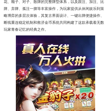
花、顺子、对子、散牌的完整牌型体系，以及跟注、加注、比
牌、弃牌、孤注一掷等丰富操作，为玩家提供从休闲娱乐到策
略博弈的多层次体验，其复古界面设计、一键出牌便捷操作、
断线重连稳定机制和救济金币系统共同构建了这款承载着无数
玩家青春记忆的经典之作。