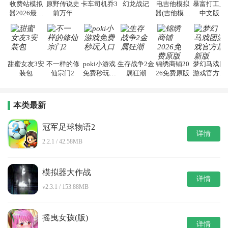
收费站模拟
原野传说史
卡车司机乔3
幻龙战记
电吉他模拟
暴富打工人
器2026最新
前万年
器(吉他模拟
中文版
版
教学) 安卓版
甜蜜女友3安
不一样的修
poki小游戏
生存战争2金
锦绣商铺20
梦幻马戏团
装包
仙宗门2
免费秒玩入
属狂潮
26免费原版
游戏官方最
口
新版
本类最新
冠军足球物语2
详情
2.2.1 / 42.58MB
模拟器大作战
详情
v2.3.1 / 153.88MB
摇曳女孩(版)
详情