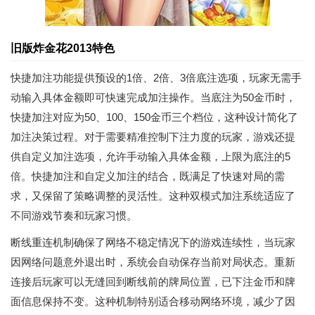
旧版炸金花2013特色
快捷加注功能提供预设的1倍、2倍、3倍底注选项，玩家无需手
动输入具体金额即可快速完成加注操作。当底注为50金币时，
快捷加注对应为50、100、150金币三个档位，这种设计简化了
加注决策过程。对于需要精准控制下注力度的玩家，游戏还提
供自定义加注选项，允许手动输入具体金额，上限为底注的5
倍。快捷加注和自定义加注的结合，既满足了快速对局的需
求，又保留了策略调整的灵活性。这种双模式加注系统适应了
不同游戏节奏和玩家习惯。
断线重连机制确保了网络不稳定情况下的游戏连续性，当玩家
因网络问题意外退出时，系统会自动保存当前对局状态。重新
连接后玩家可以无缝回到断线前的牌局位置，已下注金币和牌
面信息保持不变。这种机制特别适合移动网络环境，减少了因