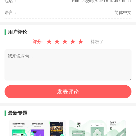
包名：
com.DiggingHole.DrillAndCollect
语言：
简体中文
用户评论
★
★
★
★
★
评分:
棒极了
最新专题