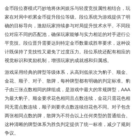
金币段位赛模式巧妙地将休闲娱乐与轻度竞技属性相结合，玩
家在对局中积累金币提升段位等级。段位系统为游戏提供了明
确的目标导向，激励玩家持续参与对局提升技术水平。不同段
位对应不同的匹配池，确保玩家能够与实力相近的对手进行公
平竞技。段位晋升需要达到特定金币数量或胜率要求，这种设
计既保持了竞技性又避免了过度压力。段位系统还配有相应的
视觉标识和奖励机制，增强玩家的成就感和归属感。
游戏采用经典的牌型等级体系，从高到低依次为豹子、顺金、
金花、顺子、对子、散牌，每种牌型都有明确的判定标准。豹
子由三张点数相同的牌组成，是游戏中最大的常规牌型，AAA
为最大豹子。顺金要求花色相同且点数连续，金花只需花色相
同无需点数连续，顺子则要求点数连续但花色不同。对子包含
两张相同点数的牌，散牌为不符合以上任何类型的普通组合。
这种清晰的牌型体系为胜负判定提供了统一标准，减少了规则
争议。