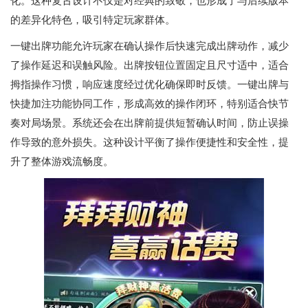
化。这种复古设计不仅是对经典的致敬，也形成了与后续版本
的差异化特色，吸引特定玩家群体。
一键出牌功能允许玩家在确认操作后快速完成出牌动作，减少
了操作延迟和误触风险。出牌按钮位置固定且尺寸适中，适合
拇指操作习惯，响应速度经过优化确保即时反馈。一键出牌与
快捷加注功能协同工作，形成高效的操作闭环，特别适合快节
奏对局场景。系统还会在出牌前提供短暂确认时间，防止误操
作导致的意外损失。这种设计平衡了操作便捷性和安全性，提
升了整体游戏流畅度。