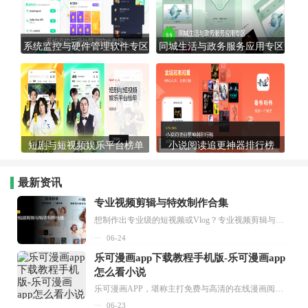
系统监控与硬件管理软件专区
同城生活与政务服务应用专区
短剧与短视频娱乐平台榜单
小说阅读追更神器排行榜
最新资讯
专业视频剪辑与特效制作合集
想制作出专业级的短视频或Vlog？专业视频剪辑与特效制作大全专题为你提供了从剪辑、抠像到特效包装的全套解决方案。无论是添加炫酷的片头、进行精准的视频抠图，还是制...
06-24
乐可漫画app下载教程手机版-乐可漫画app
怎么看小说
乐可漫画APP，堪称主打免费与高清的在线漫画阅读神器。其官方版提供海量完整版漫画资源，无论是国内漫画，还是日漫、韩漫、台漫、美漫等国外漫画，应有尽有，随时供你阅读。只需轻点一下，便能直接进入阅读界面。不仅如此，乐可漫画最新版本更新速度极快，在这里，你总能抢先看到全网一手漫画章节内容！...
06-23