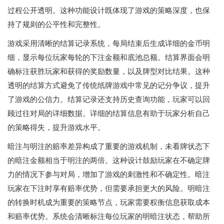
过程公开透明。这种功能设计既体现了游戏的策略深度，也保
持了规则的公平性和完整性。
游戏采用清晰的结算记录系统，每局结束后生成详细的金币明
细，显示每位玩家每轮的下注金额和底池总额。结算界面会明
确标注获胜玩家和获得的奖励数量，以及牌型对比结果。这种
透明的结算方式避免了传统纸牌游戏中常见的记分争议，提升
了游戏的公信力。结算记录还支持历史查询功能，玩家可以回
顾过往对局的详细数据。详细的结算信息有助于玩家分析自己
的策略得失，提升游戏水平。
暗注与明注的赔率差异构成了重要的游戏机制，未看牌状态下
的暗注金额相当于明注的两倍。这种设计鼓励玩家在不确定牌
力的情况下参与对局，增加了游戏的刺激性和不确定性。暗注
玩家在下注时享有赔率优势，但需要承担更大的风险。明暗注
的转换时机成为重要的策略节点，玩家需要权衡信息获取成本
和赔率优势。系统会清晰标注每位玩家的明暗注状态，帮助所