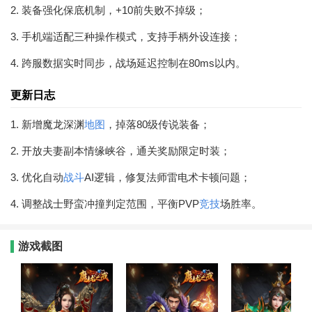
2. 装备强化保底机制，+10前失败不掉级；
3. 手机端适配三种操作模式，支持手柄外设连接；
4. 跨服数据实时同步，战场延迟控制在80ms以内。
更新日志
1. 新增魔龙深渊
地图
，掉落80级传说装备；
2. 开放夫妻副本情缘峡谷，通关奖励限定时装；
3. 优化自动
战斗
AI逻辑，修复法师雷电术卡顿问题；
4. 调整战士野蛮冲撞判定范围，平衡PVP
竞技
场胜率。
游戏截图