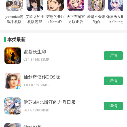
yuremizu游
艾玲之约手
诺恩的餐厅
天下布魔官
爱是不会消
像素兔女郎p
戏手机版
机版游戏
（NornsDin
方版正版
失的
ixelbunny
e）
本类最新
盗墓长生印
详情
v3.2.4 / 168.13MB
仙剑奇侠传DOS版
详情
1.0.1.0 / 25.38MB
伊苏6纳比斯汀的方舟日服
详情
v6.1.6 / 999.98MB