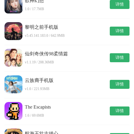
欲神幻想
详情
1.0 / 17.7MB
黎明之前手机版
详情
v5.45.141.183.0 / 642.9MB
仙剑奇侠传98柔情篇
详情
v1.1.19 / 208.36MB
云族裔手机版
详情
v1.0 / 221.93MB
The Escapists
详情
1.6 / 69.6MB
航海王壮志雄心