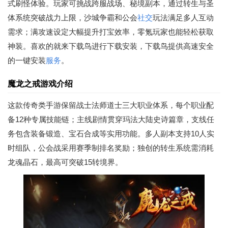
式刷怪体验。玩家可挑战跨服战场、秘境副本，通过转生与圣
体系统突破战力上限，沙城争霸和公会
社交
玩法满足多人互动
需求；满攻速设定大幅提升打宝效率，零氪玩家也能轻松获取
神装。喜欢的就来下载鸟进行下载安装，下载鸟提供高速安全
的一键安装
服务
。
魔龙之戒游戏介绍
这款传奇类手游保留战士法师道士三大职业体系，每个职业配
备12种专属技能链；主线剧情贯穿玛法大陆史诗篇章，支线任
务包含装备锻造、宝石合成等实用功能。多人副本支持10人实
时组队，公会战采用赛季制排名奖励；独创的转生系统需消耗
龙魂晶石，最高可突破15转境界。