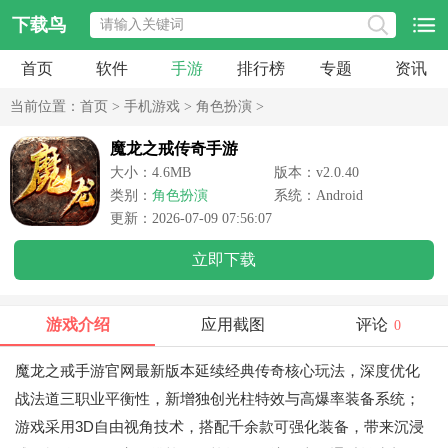
下载鸟
首页
软件
手游
排行榜
专题
资讯
当前位置：
首页
>
手机游戏
>
角色扮演
>
魔龙之戒传奇手游
大小：4.6MB
版本：v2.0.40
类别：
角色扮演
系统：Android
更新：2026-07-09 07:56:07
立即下载
游戏介绍
应用截图
评论
0
魔龙之戒手游官网最新版本延续经典传奇核心玩法，深度优化
战法道三职业平衡性，新增独创光柱特效与高爆率装备系统；
游戏采用3D自由视角技术，搭配千余款可强化装备，带来沉浸