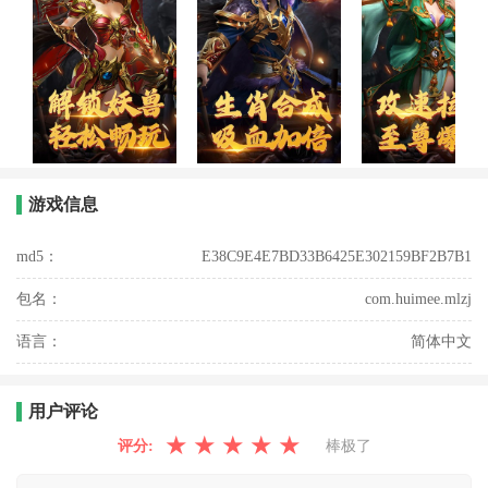
游戏信息
md5：
E38C9E4E7BD33B6425E302159BF2B7B1
包名：
com.huimee.mlzj
语言：
简体中文
用户评论
★
★
★
★
★
评分:
棒极了