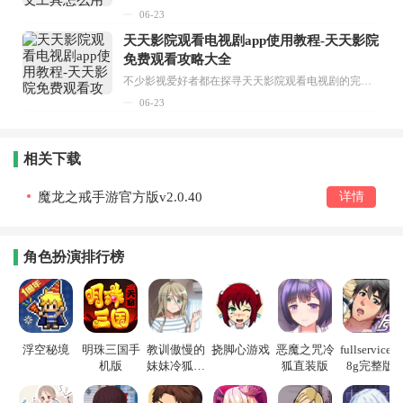
06-23
天天影院观看电视剧app使用教程-天天影院
免费观看攻略大全
不少影视爱好者都在探寻天天影院观看电视剧的完整方法，结合最新平台使用规则，本篇新手入门攻略全面讲解观看渠道、检索流程、播放设置以及画面模式调整等实用内容。全文适配手机、电脑等主流设备，步骤简洁易懂，无论是初次使用的新手，还是想要优化观影体验的用户，都能参照内容快速上手，熟练掌握平台各项操作技巧，轻松畅享影视内容。...
06-23
相关下载
魔龙之戒手游官方版v2.0.40
详情
角色扮演排行榜
浮空秘境
明珠三国手
教训傲慢的
挠脚心游戏
恶魔之咒冷
fullservice1.
机版
妹妹冷狐游
狐直装版
8g完整版
戏