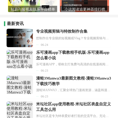
短剧与短视频娱乐平台榜单
小说阅读追更神器排行榜
最新资讯
专业视频剪辑与特效制作合集
想制作出专业级的短视频或Vlog？专业视频剪辑与特效制作大全专题为你提供了从剪辑、抠像到特效包装的全套解决方案。无论是添加炫酷的片头、进行精准的视频抠图，还是制...
06-24
乐可漫画app下载教程手机版-乐可漫画app
怎么看小说
乐可漫画APP，堪称主打免费与高清的在线漫画阅读神器。其官方版提供海量完整版漫画资源，无论是国内漫画，还是日漫、韩漫、台漫、美漫等国外漫画，应有尽有，随时供你阅读。只需轻点一下，便能直接进入阅读界面。不仅如此，乐可漫画最新版本更新速度极快，在这里，你总能抢先看到全网一手漫画章节内容！...
06-23
漫蛙3Manwa3最新图文教程-漫蛙3Manwa3
下载技巧教学
漫蛙MANWA3，汇聚全球热门漫画资源，涵盖韩漫、欧美漫画、国漫等多种类型，题材丰富多样，全方位满足用户阅读喜好。它不仅是阅读平台，更是创作平台，为广大用户打造零门槛创作环境。...
06-23
米坛社区app使用教程-米坛社区表盘自定义
工具怎么用
米坛社区是专为钟表爱好者打造的交流平台。无论你是初涉钟表领域的普通爱好者，还是拥有多年收藏经验的资深玩家，都能在此找到属于自己的天地。 无需注册，就能轻松参与其中。通过专业的讨论论坛与丰富的交互功能，你可与世界各地的钟表爱好者畅快交流。若你钟情于钟表，米坛社区无疑是值得一试的理想之选。在这里，你能获取最新的手表资讯，交流见解，提升鉴赏品味，让每一块手表都成为收藏故事中重要的一部分。感兴趣的朋友，不要错过下载机会。...