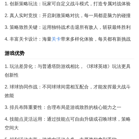
1. 创新策略玩法：玩家可自定义战斗模式，打造专属对战体验
2. 真人实时竞技：开启刺激策略对抗，每一局都是脑力的碰撞
3. 策略致胜关键：运用独特战术击退所有敌人，斩获最终胜利
4. 丰富关卡设计：海量
关卡
带来多样化体验，每关都有新挑战
游戏优势
1. 玩法差异化：与普通塔防游戏相比，《球球英雄》玩法更具
创新性
2. 球球协同作战：不同球球间需相互配合，才能发挥最大战斗
效能
3. 排兵布阵重要性：合理布局是游戏致胜的核心能力之一
4. 技能点灵活运用：通过技能点可自由升级或召唤球球，策略
空间大