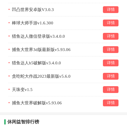
凹凸世界安卓版V3.0.3
详情
棒球大师手游v1.6.300
详情
猎鱼达人微信登录版v3.4.0.0
详情
捕鱼大世界3d版最新版v5.93.06
详情
猎鱼达人h5破解版v3.4.0.0
详情
贪吃蛇大作战2023最新版v5.6.0
详情
天珠变v1.5
详情
捕鱼大世界破解版v5.93.06
详情
休闲益智排行榜