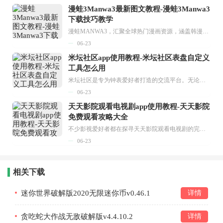
漫蛙3Manwa3最新图文教程-漫蛙3Manwa3
下载技巧教学
漫蛙MANWA3，汇聚全球热门漫画资源，涵盖韩漫、欧美漫画、国漫等多种类型，题材丰富多样，全方位满足用户阅读喜好。它不仅是阅读平台，更是创作平台，为广大用户打造零门槛创作环境。...
06-23
米坛社区app使用教程-米坛社区表盘自定义
工具怎么用
米坛社区是专为钟表爱好者打造的交流平台。无论你是初涉钟表领域的普通爱好者，还是拥有多年收藏经验的资深玩家，都能在此找到属于自己的天地。 无需注册，就能轻松参与其中。通过专业的讨论论坛与丰富的交互功能，你可与世界各地的钟表爱好者畅快交流。若你钟情于钟表，米坛社区无疑是值得一试的理想之选。在这里，你能获取最新的手表资讯，交流见解，提升鉴赏品味，让每一块手表都成为收藏故事中重要的一部分。感兴趣的朋友，不要错过下载机会。...
06-23
天天影院观看电视剧app使用教程-天天影院
免费观看攻略大全
不少影视爱好者都在探寻天天影院观看电视剧的完整方法，结合最新平台使用规则，本篇新手入门攻略全面讲解观看渠道、检索流程、播放设置以及画面模式调整等实用内容。全文适配手机、电脑等主流设备，步骤简洁易懂，无论是初次使用的新手，还是想要优化观影体验的用户，都能参照内容快速上手，熟练掌握平台各项操作技巧，轻松畅享影视内容。...
06-23
相关下载
迷你世界破解版2020无限迷你币v0.46.1
详情
贪吃蛇大作战无敌破解版v4.4.10.2
详情