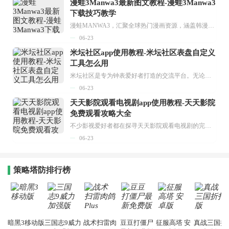
漫蛙3Manwa3最新图文教程-漫蛙3Manwa3
下载技巧教学
漫蛙MANWA3，汇聚全球热门漫画资源，涵盖韩漫、欧美漫画、国漫等多种类型，题材丰富多样，全方位满足用户阅读喜好。它不仅是阅读平台，更是创作平台，为广大用户打造零门槛创作环境。...
06-23
米坛社区app使用教程-米坛社区表盘自定义
工具怎么用
米坛社区是专为钟表爱好者打造的交流平台。无论你是初涉钟表领域的普通爱好者，还是拥有多年收藏经验的资深玩家，都能在此找到属于自己的天地。 无需注册，就能轻松参与其中。通过专业的讨论论坛与丰富的交互功能，你可与世界各地的钟表爱好者畅快交流。若你钟情于钟表，米坛社区无疑是值得一试的理想之选。在这里，你能获取最新的手表资讯，交流见解，提升鉴赏品味，让每一块手表都成为收藏故事中重要的一部分。感兴趣的朋友，不要错过下载机会。...
06-23
天天影院观看电视剧app使用教程-天天影院
免费观看攻略大全
不少影视爱好者都在探寻天天影院观看电视剧的完整方法，结合最新平台使用规则，本篇新手入门攻略全面讲解观看渠道、检索流程、播放设置以及画面模式调整等实用内容。全文适配手机、电脑等主流设备，步骤简洁易懂，无论是初次使用的新手，还是想要优化观影体验的用户，都能参照内容快速上手，熟练掌握平台各项操作技巧，轻松畅享影视内容。...
06-23
策略塔防排行榜
暗黑3移动版
三国志9威力
战术扫雷肉
豆豆打僵尸
征服高塔 安
真战三国折