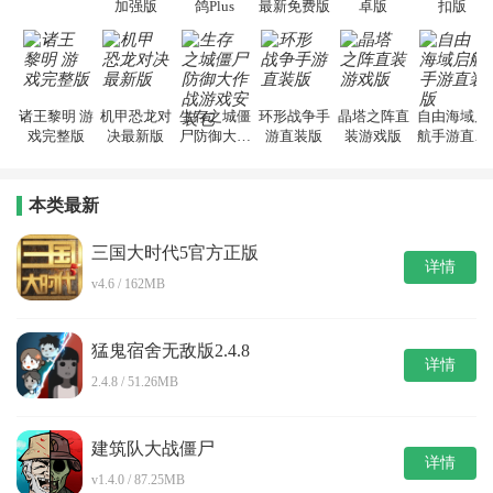
加强版
鸽Plus
最新免费版
卓版
扣版
诸王黎明 游
机甲恐龙对
生存之城僵
环形战争手
晶塔之阵直
自由海域启
戏完整版
决最新版
尸防御大作
游直装版
装游戏版
航手游直装
战游戏安装
版
包
本类最新
三国大时代5官方正版
详情
v4.6 / 162MB
猛鬼宿舍无敌版2.4.8
详情
2.4.8 / 51.26MB
建筑队大战僵尸
详情
v1.4.0 / 87.25MB