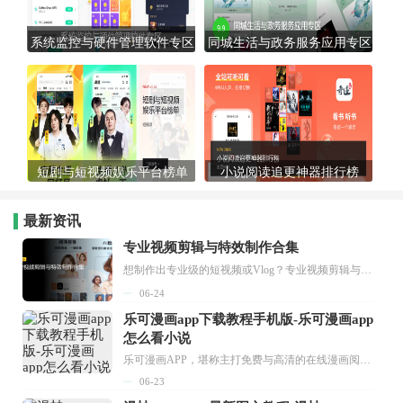
系统监控与硬件管理软件专区
同城生活与政务服务应用专区
短剧与短视频娱乐平台榜单
小说阅读追更神器排行榜
最新资讯
专业视频剪辑与特效制作合集
想制作出专业级的短视频或Vlog？专业视频剪辑与特效制作大全专题为你提供了从剪辑、抠像到特效包装的全套解决方案。无论是添加炫酷的片头、进行精准的视频抠图，还是制...
06-24
乐可漫画app下载教程手机版-乐可漫画app
怎么看小说
乐可漫画APP，堪称主打免费与高清的在线漫画阅读神器。其官方版提供海量完整版漫画资源，无论是国内漫画，还是日漫、韩漫、台漫、美漫等国外漫画，应有尽有，随时供你阅读。只需轻点一下，便能直接进入阅读界面。不仅如此，乐可漫画最新版本更新速度极快，在这里，你总能抢先看到全网一手漫画章节内容！...
06-23