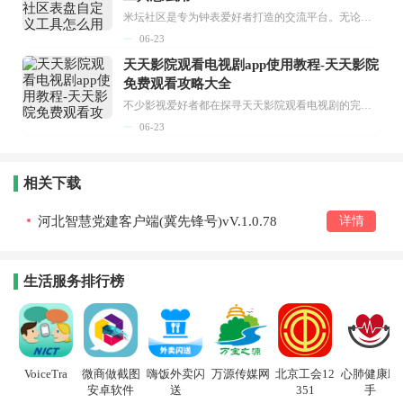
米坛社区是专为钟表爱好者打造的交流平台。无论你是初涉钟表领域的普通爱好者，还是拥有多年收藏经验的资深玩家，都能在此找到属于自己的天地。 无需注册，就能轻松参与其中。通过专业的讨论论坛与丰富的交互功能，你可与世界各地的钟表爱好者畅快交流。若你钟情于钟表，米坛社区无疑是值得一试的理想之选。在这里，你能获取最新的手表资讯，交流见解，提升鉴赏品味，让每一块手表都成为收藏故事中重要的一部分。感兴趣的朋友，不要错过下载机会。...
06-23
天天影院观看电视剧app使用教程-天天影院
免费观看攻略大全
不少影视爱好者都在探寻天天影院观看电视剧的完整方法，结合最新平台使用规则，本篇新手入门攻略全面讲解观看渠道、检索流程、播放设置以及画面模式调整等实用内容。全文适配手机、电脑等主流设备，步骤简洁易懂，无论是初次使用的新手，还是想要优化观影体验的用户，都能参照内容快速上手，熟练掌握平台各项操作技巧，轻松畅享影视内容。...
06-23
相关下载
河北智慧党建客户端(冀先锋号)vV.1.0.78
详情
生活服务排行榜
VoiceTra
微商做截图
嗨饭外卖闪
万源传媒网
北京工会12
心肺健康助
安卓软件
送
351
手