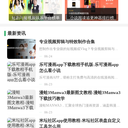
短剧与短视频娱乐平台榜单
小说阅读追更神器排行榜
最新资讯
专业视频剪辑与特效制作合集
想制作出专业级的短视频或Vlog？专业视频剪辑与特效制作大全专题为你提供了从剪辑、抠像到特效包装的全套解决方案。无论是添加炫酷的片头、进行精准的视频抠图，还是制...
06-24
乐可漫画app下载教程手机版-乐可漫画app
怎么看小说
乐可漫画APP，堪称主打免费与高清的在线漫画阅读神器。其官方版提供海量完整版漫画资源，无论是国内漫画，还是日漫、韩漫、台漫、美漫等国外漫画，应有尽有，随时供你阅读。只需轻点一下，便能直接进入阅读界面。不仅如此，乐可漫画最新版本更新速度极快，在这里，你总能抢先看到全网一手漫画章节内容！...
06-23
漫蛙3Manwa3最新图文教程-漫蛙3Manwa3
下载技巧教学
漫蛙MANWA3，汇聚全球热门漫画资源，涵盖韩漫、欧美漫画、国漫等多种类型，题材丰富多样，全方位满足用户阅读喜好。它不仅是阅读平台，更是创作平台，为广大用户打造零门槛创作环境。...
06-23
米坛社区app使用教程-米坛社区表盘自定义
工具怎么用