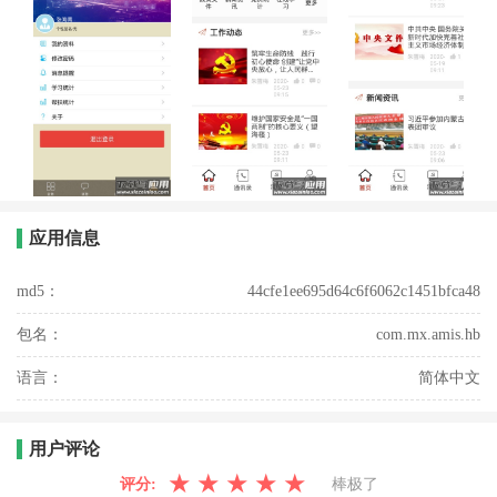
应用信息
md5：
44cfe1ee695d64c6f6062c1451bfca48
包名：
com.mx.amis.hb
语言：
简体中文
用户评论
★
★
★
★
★
评分:
棒极了