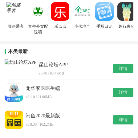
顺路乘客
青牛外卖配
乐点点
小伙地产
手写日记
趣行斑马
送端
本类最新
昆山论坛APP
详情
v3.40 / 83.47MB
龙华家医医生端
详情
v3.1.0 / 21.06MB
闲鱼2020最新版
详情
v6.8.30 / 102.2MB