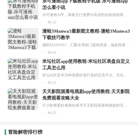
乐可漫画app下载教程手机版-乐可漫画app
怎么看小说
乐可漫画APP，堪称主打免费与高清的在线漫画阅读神器。其官方版提供海量完整版漫画资源，无论是国内漫画，还是日漫、韩漫、台漫、美漫等国外漫画，应有尽有，随时供你阅读。只需轻点一下，便能直接进入阅读界面。不仅如此，乐可漫画最新版本更新速度极快，在这里，你总能抢先看到全网一手漫画章节内容！...
06-23
漫蛙3Manwa3最新图文教程-漫蛙3Manwa3
下载技巧教学
漫蛙MANWA3，汇聚全球热门漫画资源，涵盖韩漫、欧美漫画、国漫等多种类型，题材丰富多样，全方位满足用户阅读喜好。它不仅是阅读平台，更是创作平台，为广大用户打造零门槛创作环境。...
06-23
米坛社区app使用教程-米坛社区表盘自定义
工具怎么用
米坛社区是专为钟表爱好者打造的交流平台。无论你是初涉钟表领域的普通爱好者，还是拥有多年收藏经验的资深玩家，都能在此找到属于自己的天地。 无需注册，就能轻松参与其中。通过专业的讨论论坛与丰富的交互功能，你可与世界各地的钟表爱好者畅快交流。若你钟情于钟表，米坛社区无疑是值得一试的理想之选。在这里，你能获取最新的手表资讯，交流见解，提升鉴赏品味，让每一块手表都成为收藏故事中重要的一部分。感兴趣的朋友，不要错过下载机会。...
06-23
天天影院观看电视剧app使用教程-天天影院
免费观看攻略大全
不少影视爱好者都在探寻天天影院观看电视剧的完整方法，结合最新平台使用规则，本篇新手入门攻略全面讲解观看渠道、检索流程、播放设置以及画面模式调整等实用内容。全文适配手机、电脑等主流设备，步骤简洁易懂，无论是初次使用的新手，还是想要优化观影体验的用户，都能参照内容快速上手，熟练掌握平台各项操作技巧，轻松畅享影视内容。...
06-23
冒险解密排行榜