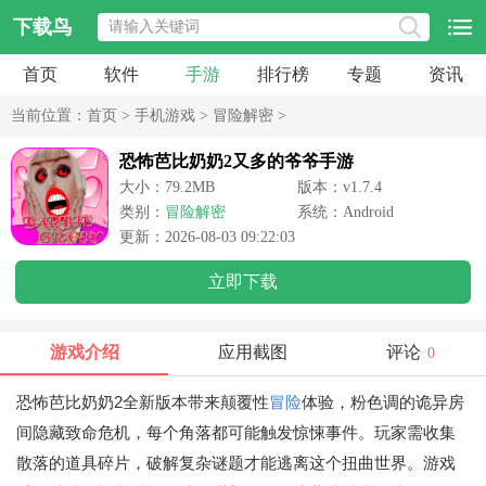
下载鸟
首页
软件
手游
排行榜
专题
资讯
当前位置：
首页
>
手机游戏
>
冒险解密
>
恐怖芭比奶奶2又多的爷爷手游
大小：79.2MB
版本：v1.7.4
类别：
冒险解密
系统：Android
更新：2026-08-03 09:22:03
立即下载
游戏介绍
应用截图
评论
0
恐怖芭比奶奶2全新版本带来颠覆性
冒险
体验，粉色调的诡异房
间隐藏致命危机，每个角落都可能触发惊悚事件。玩家需收集
散落的道具碎片，破解复杂谜题才能逃离这个扭曲世界。游戏