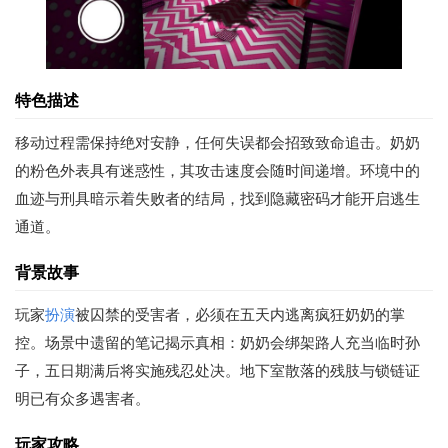
特色描述
移动过程需保持绝对安静，任何失误都会招致致命追击。奶奶
的粉色外表具有迷惑性，其攻击速度会随时间递增。环境中的
血迹与刑具暗示着失败者的结局，找到隐藏密码才能开启逃生
通道。
背景故事
玩家
扮演
被囚禁的受害者，必须在五天内逃离疯狂奶奶的掌
控。场景中遗留的笔记揭示真相：奶奶会绑架路人充当临时孙
子，五日期满后将实施残忍处决。地下室散落的残肢与锁链证
明已有众多遇害者。
玩家攻略