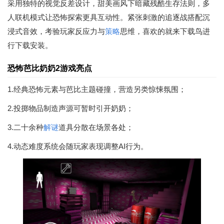
采用独特的视觉反差设计，甜美画风下暗藏残酷生存法则，多
人联机模式让恐怖探索更具互动性。紧张刺激的追逐战搭配沉
浸式音效，考验玩家反应力与
策略
思维，喜欢的就来下载鸟进
行下载安装。
恐怖芭比奶奶2游戏亮点
1.经典恐怖元素与芭比主题碰撞，营造另类惊悚氛围；
2.投掷物品制造声源可暂时引开奶奶；
3.二十余种
解谜
道具分散在场景各处；
4.动态难度系统会随玩家表现调整AI行为。