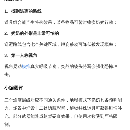
1、找到逃离的路线
道具组合能产生特殊效果，某些物品可暂时瘫痪奶奶行动；
2、奶奶的外形是非常可怕的
巡逻路线包含七个关键区域，蹲姿移动可降低被发现概率；
3、第一人称视角
视角晃动
模拟
真实呼吸节奏，突然的镜头特写会强化恐怖冲
击。
小编测评
三个难度层级对应不同通关条件，地狱模式下奶奶具备预判能
力。场景中埋设十二处隐藏彩蛋，解锁特殊道具可获得剧情补
充。部分武器能造成短暂硬直效果，但使用次数受到严格限
制。