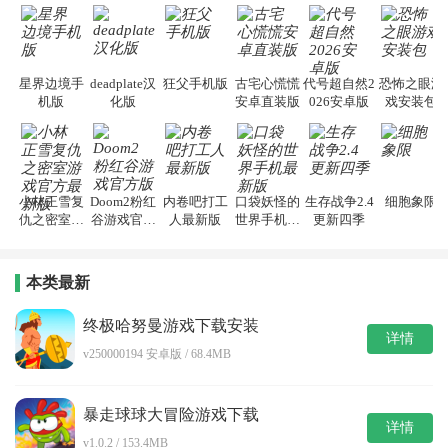
星界边境手
deadplate汉
狂父手机版
古宅心慌慌
代号超自然2
恐怖之眼游
机版
化版
安卓直装版
026安卓版
戏安装包
小林正雪复
Doom2粉红
内卷吧打工
口袋妖怪的
生存战争2.4
细胞象限
仇之密室游
谷游戏官方
人最新版
世界手机最
更新四季
戏官方最新
版
新版
版
本类最新
终极哈努曼游戏下载安装
详情
v250000194 安卓版 / 68.4MB
暴走球球大冒险游戏下载
详情
v1.0.2 / 153.4MB