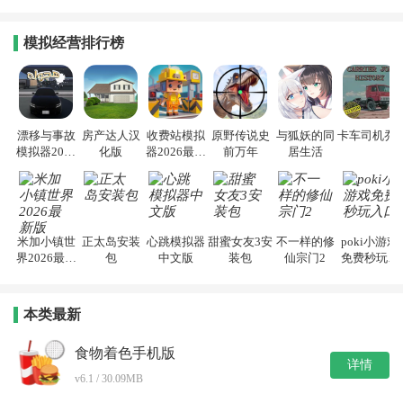
模拟经营排行榜
漂移与事故
房产达人汉
收费站模拟
原野传说史
与狐妖的同
卡车司机乔3
模拟器2026
化版
器2026最新
前万年
居生活
手机版
版
米加小镇世
正太岛安装
心跳模拟器
甜蜜女友3安
不一样的修
poki小游戏
界2026最新
包
中文版
装包
仙宗门2
免费秒玩入
版
口
本类最新
食物着色手机版
详情
v6.1 / 30.09MB