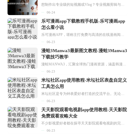
想制作出专业级的短视频或Vlog？专业视频剪辑与特效制作大全专题为你提供了从剪辑、抠像到特效包装的全套解决方案。无论是添加炫酷的片头、进行精准的视频抠图，还是制...
06-24
乐可漫画app下载教程手机版-乐可漫画app
怎么看小说
乐可漫画APP，堪称主打免费与高清的在线漫画阅读神器。其官方版提供海量完整版漫画资源，无论是国内漫画，还是日漫、韩漫、台漫、美漫等国外漫画，应有尽有，随时供你阅读。只需轻点一下，便能直接进入阅读界面。不仅如此，乐可漫画最新版本更新速度极快，在这里，你总能抢先看到全网一手漫画章节内容！...
06-23
漫蛙3Manwa3最新图文教程-漫蛙3Manwa3
下载技巧教学
漫蛙MANWA3，汇聚全球热门漫画资源，涵盖韩漫、欧美漫画、国漫等多种类型，题材丰富多样，全方位满足用户阅读喜好。它不仅是阅读平台，更是创作平台，为广大用户打造零门槛创作环境。...
06-23
米坛社区app使用教程-米坛社区表盘自定义
工具怎么用
米坛社区是专为钟表爱好者打造的交流平台。无论你是初涉钟表领域的普通爱好者，还是拥有多年收藏经验的资深玩家，都能在此找到属于自己的天地。 无需注册，就能轻松参与其中。通过专业的讨论论坛与丰富的交互功能，你可与世界各地的钟表爱好者畅快交流。若你钟情于钟表，米坛社区无疑是值得一试的理想之选。在这里，你能获取最新的手表资讯，交流见解，提升鉴赏品味，让每一块手表都成为收藏故事中重要的一部分。感兴趣的朋友，不要错过下载机会。...
06-23
天天影院观看电视剧app使用教程-天天影院
免费观看攻略大全
不少影视爱好者都在探寻天天影院观看电视剧的完整方法，结合最新平台使用规则，本篇新手入门攻略全面讲解观看渠道、检索流程、播放设置以及画面模式调整等实用内容。全文适配手机、电脑等主流设备，步骤简洁易懂，无论是初次使用的新手，还是想要优化观影体验的用户，都能参照内容快速上手，熟练掌握平台各项操作技巧，轻松畅享影视内容。...
06-23