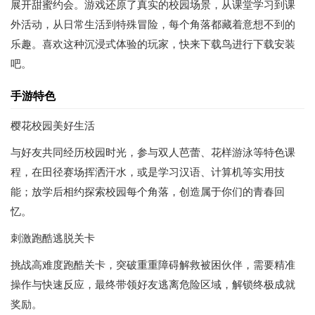
展开甜蜜约会。游戏还原了真实的校园场景，从课堂学习到课
外活动，从日常生活到特殊冒险，每个角落都藏着意想不到的
乐趣。喜欢这种沉浸式体验的玩家，快来下载鸟进行下载安装
吧。
手游特色
樱花校园美好生活
与好友共同经历校园时光，参与双人芭蕾、花样游泳等特色课
程，在田径赛场挥洒汗水，或是学习汉语、计算机等实用技
能；放学后相约探索校园每个角落，创造属于你们的青春回
忆。
刺激跑酷逃脱关卡
挑战高难度跑酷关卡，突破重重障碍解救被困伙伴，需要精准
操作与快速反应，最终带领好友逃离危险区域，解锁终极成就
奖励。