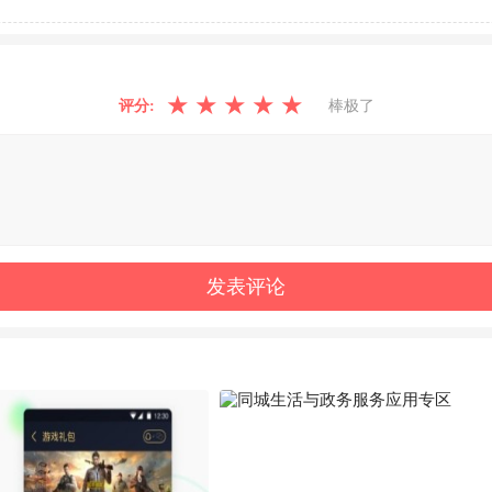
★
★
★
★
★
评分:
棒极了