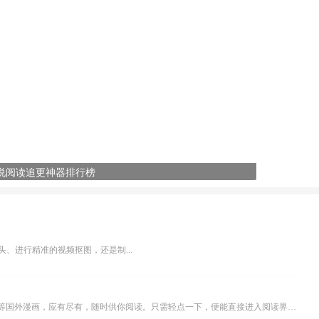
说阅读追更神器排行榜
、进行精准的视频抠图，还是制...
乐可漫画APP，堪称主打免费与高清的在线漫画阅读神器。其官方版提供海量完整版漫画资源，无论是国内漫画，还是日漫、韩漫、台漫、美漫等国外漫画，应有尽有，随时供你阅读。只需轻点一下，便能直接进入阅读界面。不仅如此，乐可漫画最新版本更新速度极快，在这里，你总能抢先看到全网一手漫画章节内容！...