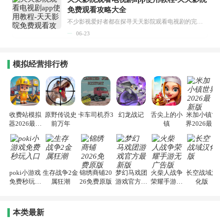
免费观看攻略大全
不少影视爱好者都在探寻天天影院观看电视剧的完整方法，结合最新平台使用规则，本篇新手入门攻略全面讲解观看渠道、检索流程、播放设置以及画面模式调整等实用内容。全文适配手机、电脑等主流设备，步骤简洁易懂，无论是初次使用的新手，还是想要优化观影体验的用户，都能参照内容快速上手，熟练掌握平台各项操作技巧，轻松畅享影视内容。...
06-23
模拟经营排行榜
收费站模拟
原野传说史
卡车司机乔3
幻龙战记
舌尖上的小
米加小镇世
器2026最新
前万年
镇
界2026最新
版
版
poki小游戏
生存战争2金
锦绣商铺20
梦幻马戏团
火柴人战争
长空战域汉
免费秒玩入
属狂潮
26免费原版
游戏官方最
荣耀手游无
化版
口
新版
广告版
本类最新