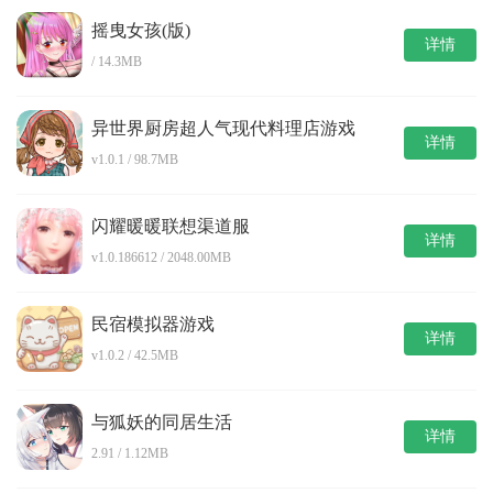
摇曳女孩(版)
详情
/ 14.3MB
异世界厨房超人气现代料理店游戏
详情
v1.0.1 / 98.7MB
闪耀暖暖联想渠道服
详情
v1.0.186612 / 2048.00MB
民宿模拟器游戏
详情
v1.0.2 / 42.5MB
与狐妖的同居生活
详情
2.91 / 1.12MB