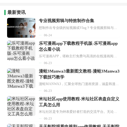
最新资讯
专业视频剪辑与特效制作合集
想制作出专业级的短视频或Vlog？专业视频剪辑与特效制作大全专题为你提供了从剪辑、抠像到特效包装的全套解决方案。无论是添加炫酷的片头、进行精准的视频抠图，还是制...
06-24
乐可漫画app下载教程手机版-乐可漫画app
怎么看小说
乐可漫画APP，堪称主打免费与高清的在线漫画阅读神器。其官方版提供海量完整版漫画资源，无论是国内漫画，还是日漫、韩漫、台漫、美漫等国外漫画，应有尽有，随时供你阅读。只需轻点一下，便能直接进入阅读界面。不仅如此，乐可漫画最新版本更新速度极快，在这里，你总能抢先看到全网一手漫画章节内容！...
06-23
漫蛙3Manwa3最新图文教程-漫蛙3Manwa3
下载技巧教学
漫蛙MANWA3，汇聚全球热门漫画资源，涵盖韩漫、欧美漫画、国漫等多种类型，题材丰富多样，全方位满足用户阅读喜好。它不仅是阅读平台，更是创作平台，为广大用户打造零门槛创作环境。...
06-23
米坛社区app使用教程-米坛社区表盘自定义
工具怎么用
米坛社区是专为钟表爱好者打造的交流平台。无论你是初涉钟表领域的普通爱好者，还是拥有多年收藏经验的资深玩家，都能在此找到属于自己的天地。 无需注册，就能轻松参与其中。通过专业的讨论论坛与丰富的交互功能，你可与世界各地的钟表爱好者畅快交流。若你钟情于钟表，米坛社区无疑是值得一试的理想之选。在这里，你能获取最新的手表资讯，交流见解，提升鉴赏品味，让每一块手表都成为收藏故事中重要的一部分。感兴趣的朋友，不要错过下载机会。...
06-23
天天影院观看电视剧app使用教程-天天影院