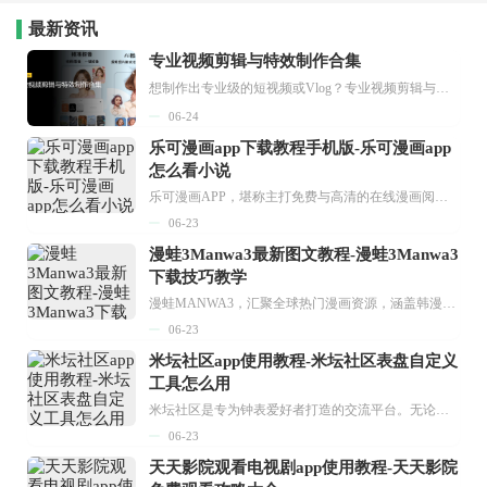
最新资讯
专业视频剪辑与特效制作合集
想制作出专业级的短视频或Vlog？专业视频剪辑与特效制作大全专题为你提供了从剪辑、抠像到特效包装的全套解决方案。无论是添加炫酷的片头、进行精准的视频抠图，还是制...
06-24
乐可漫画app下载教程手机版-乐可漫画app
怎么看小说
乐可漫画APP，堪称主打免费与高清的在线漫画阅读神器。其官方版提供海量完整版漫画资源，无论是国内漫画，还是日漫、韩漫、台漫、美漫等国外漫画，应有尽有，随时供你阅读。只需轻点一下，便能直接进入阅读界面。不仅如此，乐可漫画最新版本更新速度极快，在这里，你总能抢先看到全网一手漫画章节内容！...
06-23
漫蛙3Manwa3最新图文教程-漫蛙3Manwa3
下载技巧教学
漫蛙MANWA3，汇聚全球热门漫画资源，涵盖韩漫、欧美漫画、国漫等多种类型，题材丰富多样，全方位满足用户阅读喜好。它不仅是阅读平台，更是创作平台，为广大用户打造零门槛创作环境。...
06-23
米坛社区app使用教程-米坛社区表盘自定义
工具怎么用
米坛社区是专为钟表爱好者打造的交流平台。无论你是初涉钟表领域的普通爱好者，还是拥有多年收藏经验的资深玩家，都能在此找到属于自己的天地。 无需注册，就能轻松参与其中。通过专业的讨论论坛与丰富的交互功能，你可与世界各地的钟表爱好者畅快交流。若你钟情于钟表，米坛社区无疑是值得一试的理想之选。在这里，你能获取最新的手表资讯，交流见解，提升鉴赏品味，让每一块手表都成为收藏故事中重要的一部分。感兴趣的朋友，不要错过下载机会。...
06-23
天天影院观看电视剧app使用教程-天天影院