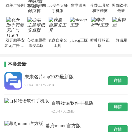
耽美广播剧
凯立德地图
lbe安全大师
留学漫画
全能工具箱
黑白软件库
(凯立德导
手机版
和平精英
最新
航)最新版本
双开助手安
心动主题壁
表盘自定义
picacg正版
哔咔哔咔正
剪辑屋
装无广告 11.
纸安卓版
工具
版
6.0
本类最新
未来名片app2023最新版
详情
v1.8.4.10 / 175.2MB
百科物语软件手机版
详情
v2.0.4 / 68.2MB
幕府mumu官方版
详情