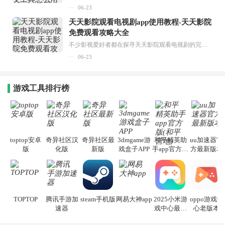
06-23
天天影院观看电视剧app使用教程-天天影院
免费观看攻略大全
不少影视爱好者都在探寻天天影院观看电视剧的完整方法，结合最新平台使用规则，本篇新手入门攻略全面讲解观看渠道、检索流程、播放设置以及画面模式调整等实用内容。全文适配手机、电脑等主流设备，步骤简洁易懂，无论是初次使用的新手，还是想要优化观影体验的用户，都能参照内容快速上手，熟练掌握平台各项操作技巧，轻松畅享影视内容。...
06-23
游戏工具排行榜
toptop安卓
奇异社区汉
奇异社区最
3dmgame游
和平精英助
uu加速器官
版
化版
新版
戏盒子APP
手app官方版
方最新版本
(和平营地)
TOPTOP
腾讯手游加
steam手机版
网易大神app
2025小米游
oppo游戏中
速器
戏中心最新
心老版本
版本安装