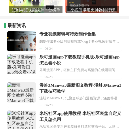
短剧与短视频娱乐平台榜单
小说阅读追更神器排行榜
最新资讯
专业视频剪辑与特效制作合集
想制作出专业级的短视频或Vlog？专业视频剪辑与特效制作大全专题为你提供了从剪辑、抠像到特效包装的全套解决方案。无论是添加炫酷的片头、进行精准的视频抠图，还是制...
06-24
乐可漫画app下载教程手机版-乐可漫画app
怎么看小说
乐可漫画APP，堪称主打免费与高清的在线漫画阅读神器。其官方版提供海量完整版漫画资源，无论是国内漫画，还是日漫、韩漫、台漫、美漫等国外漫画，应有尽有，随时供你阅读。只需轻点一下，便能直接进入阅读界面。不仅如此，乐可漫画最新版本更新速度极快，在这里，你总能抢先看到全网一手漫画章节内容！...
06-23
漫蛙3Manwa3最新图文教程-漫蛙3Manwa3
下载技巧教学
漫蛙MANWA3，汇聚全球热门漫画资源，涵盖韩漫、欧美漫画、国漫等多种类型，题材丰富多样，全方位满足用户阅读喜好。它不仅是阅读平台，更是创作平台，为广大用户打造零门槛创作环境。...
06-23
米坛社区app使用教程-米坛社区表盘自定义
工具怎么用
米坛社区是专为钟表爱好者打造的交流平台。无论你是初涉钟表领域的普通爱好者，还是拥有多年收藏经验的资深玩家，都能在此找到属于自己的天地。 无需注册，就能轻松参与其中。通过专业的讨论论坛与丰富的交互功能，你可与世界各地的钟表爱好者畅快交流。若你钟情于钟表，米坛社区无疑是值得一试的理想之选。在这里，你能获取最新的手表资讯，交流见解，提升鉴赏品味，让每一块手表都成为收藏故事中重要的一部分。感兴趣的朋友，不要错过下载机会。...