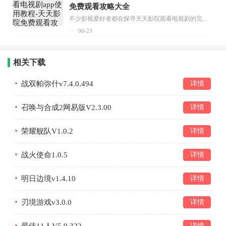
免费观看攻略大全
不少影视爱好者都在探寻天天影院观看电视剧的完整方法，结合最新平台使用规则，本篇新手入门攻略全面讲解观看渠道、检索流程、播放设置以及画面模式调整等实用内容。全文适配手机、电脑等主流设备，步骤简洁易懂，无论是初次使用的新手，还是想要优化观影体验的用户，都能参照内容快速上手，熟练掌握平台各项操作技巧，轻松畅享影视内容。...
06-23
相关下载
战双帕弥什v7.4.0.494
详情
召唤与合成2网易版V2.3.00
详情
荣耀舰队V1.0.2
详情
战火使命1.0.5
详情
明日边境v1.4.10
详情
刃境游戏v3.0.0
详情
最佳11人V5.9.322
详情