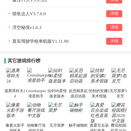
猎鱼达人V3.7.0.0
详情
浮空秘境v1.6.3
详情
真实驾驶学校单机版V1.11.90
详情
其它游戏排行榜
逃离塔科夫2
Crosshairpro
仙剑98柔情
反恐精英起
忧郁的安娜2
无尽噩梦5怨
d
准星助手
版老版本
源启动器
美术馆版
灵咒
像素火影手
动物餐厅游
无尽噩梦
触手储物柜
真爱百合染
樱花校园模
游版本
戏中文版
成红色直装
拟器2026中