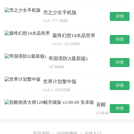
壳之少女手机版
详情
v1.0 / 277.19MB
最终幻想14水晶世界
详情
v1.0.2 / 143.50MB
帝国塔防2(最新版)
详情
/ 87.88MB
世界计划繁中版
详情
v2.6.1 / 103.67MB
苏醒
详情
画质
v2.00.00
大师
/
120帧
9.31MB
升级
版
返回顶部
|
访问电脑版
|
反馈入口