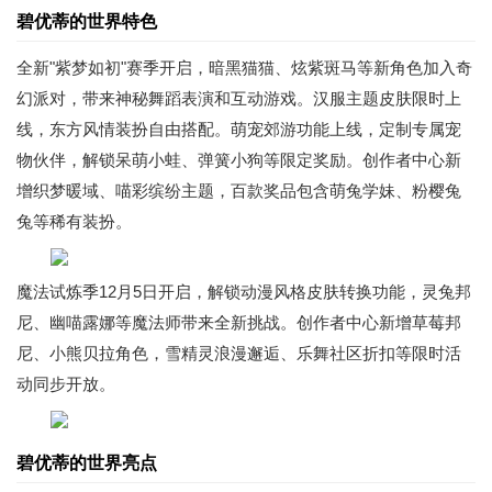
碧优蒂的世界特色
全新"紫梦如初"赛季开启，暗黑猫猫、炫紫斑马等新角色加入奇
幻派对，带来神秘舞蹈表演和互动游戏。汉服主题皮肤限时上
线，东方风情装扮自由搭配。萌宠郊游功能上线，定制专属宠
物伙伴，解锁呆萌小蛙、弹簧小狗等限定奖励。创作者中心新
增织梦暖域、喵彩缤纷主题，百款奖品包含萌兔学妹、粉樱兔
兔等稀有装扮。
魔法试炼季12月5日开启，解锁动漫风格皮肤转换功能，灵兔邦
尼、幽喵露娜等魔法师带来全新挑战。创作者中心新增草莓邦
尼、小熊贝拉角色，雪精灵浪漫邂逅、乐舞社区折扣等限时活
动同步开放。
碧优蒂的世界亮点