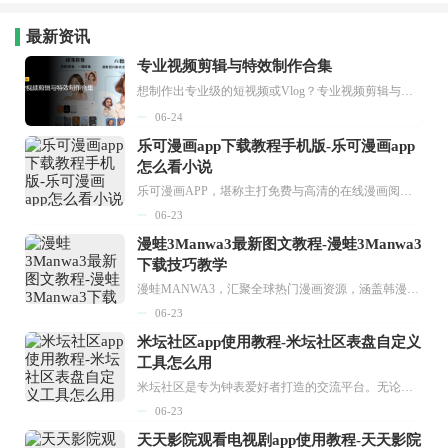
最新资讯
专业视频剪辑与特效制作合集
想制作出专业级的短视频或Vlog？专业视频剪辑与特效制作大全专题为你提供了从剪辑、抠像到特效包装的全套解决方案。无论是添加炫酷的片头、进行精准的视频抠图，还是制...
06-24
乐可漫画app下载教程手机版-乐可漫画app
怎么看小说
乐可漫画APP，堪称主打免费与高清的在线漫画阅读神器。其官方版提供海量完整版漫画资源，无论是国内漫画，还是日漫、韩漫、台漫、美漫等国外漫画，应有尽有，随时供你阅读。只需轻点一下，便能直接进入阅读界面。不仅如此，乐可漫画最新版本更新速度极快，在这里，你总能抢先看到全网一手漫画章节内容！...
06-23
漫蛙3Manwa3最新图文教程-漫蛙3Manwa3
下载技巧教学
漫蛙MANWA3，汇聚全球热门漫画资源，涵盖韩漫、欧美漫画、国漫等多种类型，题材丰富多样，全方位满足用户阅读喜好。它不仅是阅读平台，更是创作平台，为广大用户打造零门槛创作环境。...
06-23
米坛社区app使用教程-米坛社区表盘自定义
工具怎么用
米坛社区是专为钟表爱好者打造的交流平台。无论你是初涉钟表领域的普通爱好者，还是拥有多年收藏经验的资深玩家，都能在此找到属于自己的天地。 无需注册，就能轻松参与其中。通过专业的讨论论坛与丰富的交互功能，你可与世界各地的钟表爱好者畅快交流。若你钟情于钟表，米坛社区无疑是值得一试的理想之选。在这里，你能获取最新的手表资讯，交流见解，提升鉴赏品味，让每一块手表都成为收藏故事中重要的一部分。感兴趣的朋友，不要错过下载机会。...
06-23
天天影院观看电视剧app使用教程-天天影院