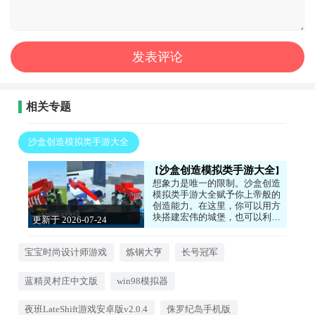
相关专题
沙盒创造模拟类手游大全
沙盒创造模拟类手游大全
想象力是唯一的限制。沙盒创造
模拟类手游大全赋予你上帝般的
创造能力。在这里，你可以用方
块搭建宏伟的城堡，也可以利用
更新于 2026-07-24
物理引擎制造各种奇妙的机械。
17:45:20
无论是模拟现实中的汽车，还是
创造只存在于幻想中的生物，一
宝宝时尚设计师游戏
炼钢大亨
长号冠军
切皆有可能。没有固定的任务目
标，没有强制的主线剧情，你可
蓝精灵村庄中文版
win98模拟器
以在自己的世界里自由探索、实
验和创造，享受从无到有的成就
感。
夜班LateShift游戏安卓版v2.0.4
侏罗纪岛手机版