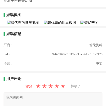
灵浪漫邂逅等活动
游戏截图
游戏信息
厂商：
暂无资料
md5：
9e629f68a76119a73ba5243c1b1e7f76
语言：
中文
用户评论
★
★
★
★
★
评分:
棒极了