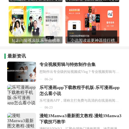
短剧与短视频娱乐平台榜单
小说阅读追更神器排行榜
最新资讯
专业视频剪辑与特效制作合集
想制作出专业级的短视频或Vlog？专业视频剪辑与特效制作大全专题为你提供了从剪辑、抠像到特效包装的全套解决方案。无论是添加炫酷的片头、进行精准的视频抠图，还是制...
06-24
乐可漫画app下载教程手机版-乐可漫画app
怎么看小说
乐可漫画APP，堪称主打免费与高清的在线漫画阅读神器。其官方版提供海量完整版漫画资源，无论是国内漫画，还是日漫、韩漫、台漫、美漫等国外漫画，应有尽有，随时供你阅读。只需轻点一下，便能直接进入阅读界面。不仅如此，乐可漫画最新版本更新速度极快，在这里，你总能抢先看到全网一手漫画章节内容！...
06-23
漫蛙3Manwa3最新图文教程-漫蛙3Manwa3
下载技巧教学
漫蛙MANWA3，汇聚全球热门漫画资源，涵盖韩漫、欧美漫画、国漫等多种类型，题材丰富多样，全方位满足用户阅读喜好。它不仅是阅读平台，更是创作平台，为广大用户打造零门槛创作环境。...