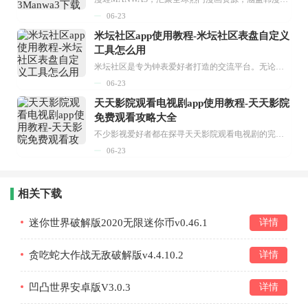
06-23
米坛社区app使用教程-米坛社区表盘自定义
工具怎么用
米坛社区是专为钟表爱好者打造的交流平台。无论你是初涉钟表领域的普通爱好者，还是拥有多年收藏经验的资深玩家，都能在此找到属于自己的天地。 无需注册，就能轻松参与其中。通过专业的讨论论坛与丰富的交互功能，你可与世界各地的钟表爱好者畅快交流。若你钟情于钟表，米坛社区无疑是值得一试的理想之选。在这里，你能获取最新的手表资讯，交流见解，提升鉴赏品味，让每一块手表都成为收藏故事中重要的一部分。感兴趣的朋友，不要错过下载机会。...
06-23
天天影院观看电视剧app使用教程-天天影院
免费观看攻略大全
不少影视爱好者都在探寻天天影院观看电视剧的完整方法，结合最新平台使用规则，本篇新手入门攻略全面讲解观看渠道、检索流程、播放设置以及画面模式调整等实用内容。全文适配手机、电脑等主流设备，步骤简洁易懂，无论是初次使用的新手，还是想要优化观影体验的用户，都能参照内容快速上手，熟练掌握平台各项操作技巧，轻松畅享影视内容。...
06-23
相关下载
迷你世界破解版2020无限迷你币v0.46.1
详情
贪吃蛇大作战无敌破解版v4.4.10.2
详情
凹凸世界安卓版V3.0.3
详情