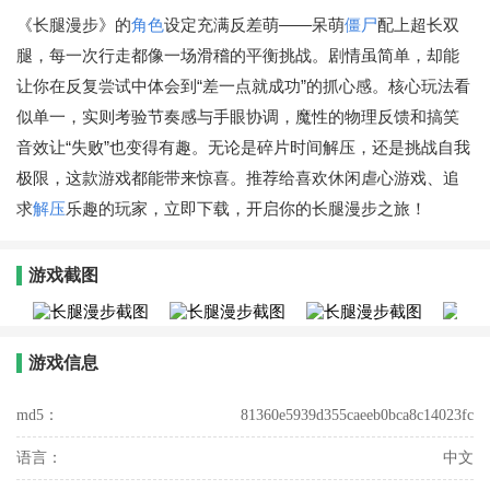
《长腿漫步》的
角色
设定充满反差萌——呆萌
僵尸
配上超长双
腿，每一次行走都像一场滑稽的平衡挑战。剧情虽简单，却能
让你在反复尝试中体会到“差一点就成功”的抓心感。核心玩法看
似单一，实则考验节奏感与手眼协调，魔性的物理反馈和搞笑
音效让“失败”也变得有趣。无论是碎片时间解压，还是挑战自我
极限，这款游戏都能带来惊喜。推荐给喜欢休闲虐心游戏、追
求
解压
乐趣的玩家，立即下载，开启你的长腿漫步之旅！
游戏截图
游戏信息
md5：
81360e5939d355caeeb0bca8c14023fc
语言：
中文