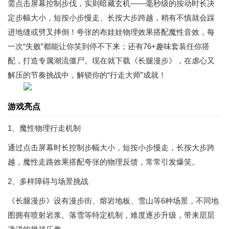
需点击屏幕控制步伐，实则暗藏玄机——毫秒级的按动时长决
定步幅大小，短按小步慢走、长按大步跨越，稍有不慎就会踩
进地缝或劈叉摔倒！夸张的布娃娃物理效果搭配魔性音效，每
一次“失败”都能让你笑到停不下来；还有76+趣味套装任你搭
配，打造专属潮流僵尸。现在就下载《长腿漫步》，在虐心又
解压的节奏挑战中，解锁你的“行走大师”成就！
游戏亮点
1、魔性物理行走机制
通过点击屏幕时长控制步幅大小，短按小步慢走，长按大步跨
越，魔性走路效果搭配夸张的物理反馈，常常引发爆笑。
2、多样障碍与场景挑战
《长腿漫步》设有漫步街、熔岩地板、雪山等6种场景，不同地
图拥有喷射岩浆、落雪等特定机制，难度逐步升级，带来层层