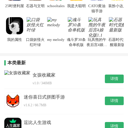
25时便利屋
石器与文明
schooltales
我是大聪明
CATO黄油
装扮小达人
猫手游
我的属性
口袋妖怪火
my melody
魂斗罗30条
玩具熊的午
石器时代觉
红叶绿
命单机版
夜后宫4娘化
醒最新版
版1.1
本类最新
女孩收藏家
详情
v1.0 / 346MB
迷你喜日式拼图手游
详情
v1.6.2 / 66.7MB
逗比人生游戏
详情