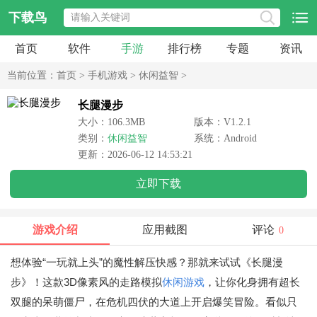
下载鸟
首页
软件
手游
排行榜
专题
资讯
当前位置：
首页
>
手机游戏
>
休闲益智
>
长腿漫步
大小：106.3MB
版本：V1.2.1
类别：
休闲益智
系统：Android
更新：2026-06-12 14:53:21
立即下载
游戏介绍
应用截图
评论
0
想体验“一玩就上头”的魔性解压快感？那就来试试《长腿漫
步》！这款3D像素风的走路模拟
休闲游戏
，让你化身拥有超长
双腿的呆萌僵尸，在危机四伏的大道上开启爆笑冒险。看似只