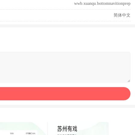
wwb.xuanqu.bottomnavitionprep
简体中文