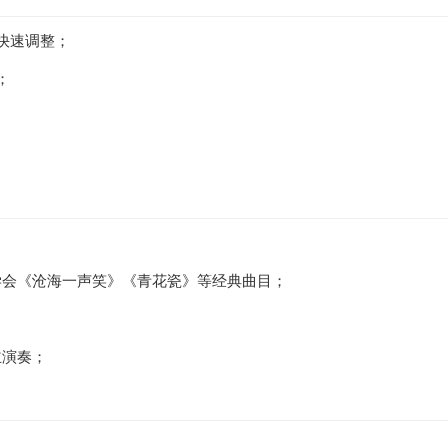
快速调整；
；
学会《沧海一声笑》《青花瓷》等经典曲目；
主演奏；