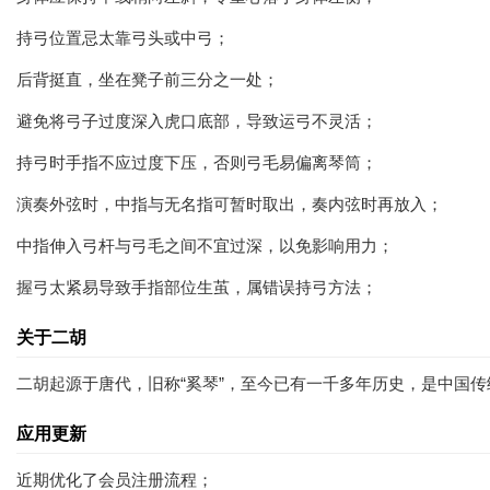
持弓位置忌太靠弓头或中弓；
后背挺直，坐在凳子前三分之一处；
避免将弓子过度深入虎口底部，导致运弓不灵活；
持弓时手指不应过度下压，否则弓毛易偏离琴筒；
演奏外弦时，中指与无名指可暂时取出，奏内弦时再放入；
中指伸入弓杆与弓毛之间不宜过深，以免影响用力；
握弓太紧易导致手指部位生茧，属错误持弓方法；
关于二胡
二胡起源于唐代，旧称“奚琴”，至今已有一千多年历史，是中国传
应用更新
近期优化了会员注册流程；