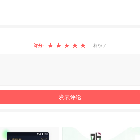
★
★
★
★
★
评分:
棒极了