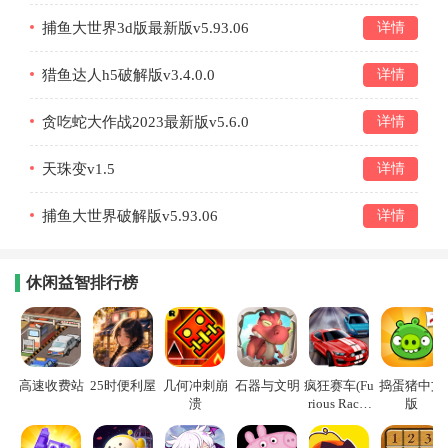
捕鱼大世界3d版最新版v5.93.06
详情
猎鱼达人h5破解版v3.4.0.0
详情
贪吃蛇大作战2023最新版v5.6.0
详情
天珠变v1.5
详情
捕鱼大世界破解版v5.93.06
详情
休闲益智排行榜
高速收费站
25时便利屋
几何冲刺崩
石器与文明
疯狂赛车(Fu
捣蛋猪中文
溃
rious Racin
版
g)