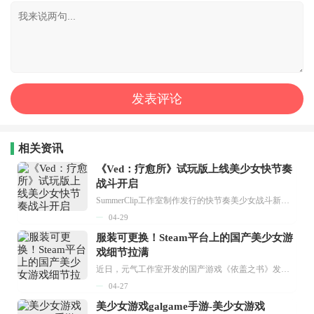
相关资讯
《Ved：疗愈所》试玩版上线美少女快节奏
战斗开启
SummerClip工作室制作发行的快节奏美少女战斗新游《Ved：疗愈所》现已在Steam推出试玩版，这款融合了肉鸽元素的游戏支持中文。...
04-29
服装可更换！Steam平台上的国产美少女游
戏细节拉满
近日，元气工作室开发的国产游戏《依盖之书》发布了一段新视频，视频呈现了游戏中美少女的诸多细节。...
04-27
美少女游戏galgame手游-美少女游戏