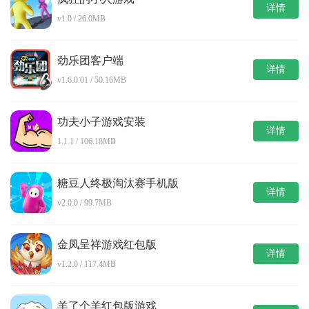
详情
v1.0 / 26.0MB
劲乐团客户端
详情
v1.6.0.01 / 50.16MB
功夫小子游戏安装
详情
1.1.1 / 106.18MB
糖豆人终极淘汰赛手机版
详情
v2.0.0 / 99.7MB
金凤呈祥游戏红包版
详情
v1.2.0 / 117.4MB
羊了个羊红包版游戏