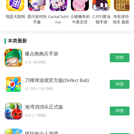
我是大聪明
蛋仔派对快
GachaClubS
小猪佩奇的
CATO黄油
华容道经典
手服
exy
午夜后宫
猫手游
闯关 最新版
本类最新
爆点炮炮兵手游
详情
v1.0 / 69.0MB
刀锋球游戏官方版(Deflect Ball)
详情
v1.1220 / 116.5MB
海湾消消乐正式版
详情
v0.0.1 / 70MB
疯狂的小人游戏