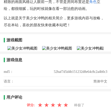
精致的画面风格让人眼前一亮，不管是房间布置还是
角色
立
绘，都很细腻，玩的时候就像在看一部治愈的动画。
以上就是关于美少女冲鸭的相关简介，更多游戏内容与攻略，
尽在本站，喜欢的朋友快来收藏本站吧！
游戏截图
游戏信息
md5：
52baf7d5d4b151232d8e64c8c2a4b0c3
语言：
简体中文
用户评论
★
★
★
★
★
评分:
棒极了