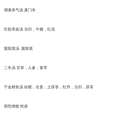
增液承气汤 麦门冬
壮筋养血汤 当归，牛膝，红花
茵陈蒿汤 茵陈蒿
二冬汤 甘草，人参，黄芩
千金鲤鱼汤 桔梗，生姜，土茯苓，牡丹，当归，茯苓
密陀僧散 蛇床