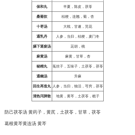
保和丸
半夏，陈皮，茯苓
桑菊饮
桔梗，连翘，菊，杏
十枣汤
大戟，甘遂，芫花
通乳丹
人参，当归，桔梗，麦门冬
膈下逐瘀汤
茈胡，桃
麻黄汤
麻黄，甘草，杏
秘精丸
菟丝子，五味子，土茯苓，茯苓
通幽汤
升麻
回生再造丸
人参，当归，独活，芎穷，茯苓
清热泻脾散
地黄，黄芩，土茯苓，栀子
防己茯苓汤 黄药子，黄芪，土茯苓，甘草，茯苓
葛根黄芩黄连汤 黄芩