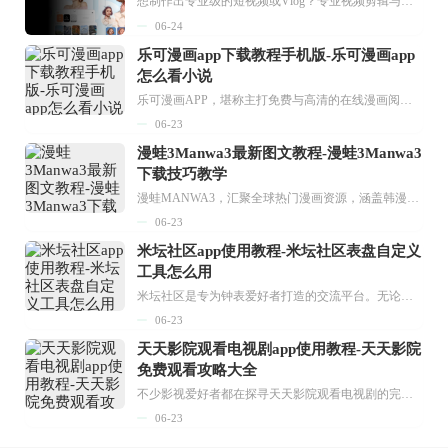
想制作出专业级的短视频或Vlog？专业视频剪辑与特效制作大全专题为你提供了从剪辑、抠像到特效包装的全套解决方案。无论是添加炫酷的片头、进行精准的视频抠图，还是制...
06-24
乐可漫画app下载教程手机版-乐可漫画app
怎么看小说
乐可漫画APP，堪称主打免费与高清的在线漫画阅读神器。其官方版提供海量完整版漫画资源，无论是国内漫画，还是日漫、韩漫、台漫、美漫等国外漫画，应有尽有，随时供你阅读。只需轻点一下，便能直接进入阅读界面。不仅如此，乐可漫画最新版本更新速度极快，在这里，你总能抢先看到全网一手漫画章节内容！...
06-23
漫蛙3Manwa3最新图文教程-漫蛙3Manwa3
下载技巧教学
漫蛙MANWA3，汇聚全球热门漫画资源，涵盖韩漫、欧美漫画、国漫等多种类型，题材丰富多样，全方位满足用户阅读喜好。它不仅是阅读平台，更是创作平台，为广大用户打造零门槛创作环境。...
06-23
米坛社区app使用教程-米坛社区表盘自定义
工具怎么用
米坛社区是专为钟表爱好者打造的交流平台。无论你是初涉钟表领域的普通爱好者，还是拥有多年收藏经验的资深玩家，都能在此找到属于自己的天地。 无需注册，就能轻松参与其中。通过专业的讨论论坛与丰富的交互功能，你可与世界各地的钟表爱好者畅快交流。若你钟情于钟表，米坛社区无疑是值得一试的理想之选。在这里，你能获取最新的手表资讯，交流见解，提升鉴赏品味，让每一块手表都成为收藏故事中重要的一部分。感兴趣的朋友，不要错过下载机会。...
06-23
天天影院观看电视剧app使用教程-天天影院
免费观看攻略大全
不少影视爱好者都在探寻天天影院观看电视剧的完整方法，结合最新平台使用规则，本篇新手入门攻略全面讲解观看渠道、检索流程、播放设置以及画面模式调整等实用内容。全文适配手机、电脑等主流设备，步骤简洁易懂，无论是初次使用的新手，还是想要优化观影体验的用户，都能参照内容快速上手，熟练掌握平台各项操作技巧，轻松畅享影视内容。...
06-23