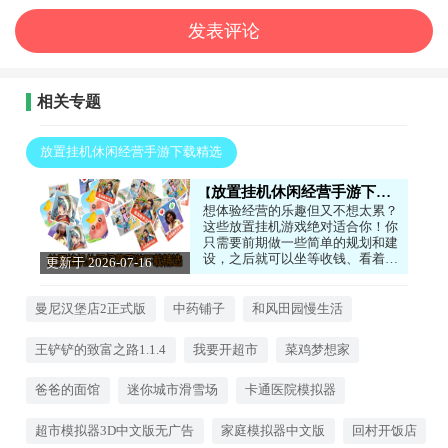
相关专题
放置挂机休闲经营手游下载精选
放置挂机休闲经营手游下载精选
想体验经营的乐趣但又不想太累？
这些放置挂机游戏绝对适合你！你
只需要前期做一些简单的规划和建
设，之后就可以坐等收钱、看着你
更新于 2026-07-16
的产业自动运转了。无论是经营一
14:24:03
家餐厅、一个农场，还是一个王
国，都能在轻松愉快的氛围中体验
曼尼汉堡店2正式版
中药铺子
和风田园慢生活
到一步步发展壮大的成就感。有需
求的话就来试试吧！
王铲铲的致富之路1.1.4
我要开超市
菜鸡梦想家
爸爸的面馆
迷你城市滑雪场
卡通医院模拟器
超市模拟器3D中文版无广告
家庭模拟器中文版
回村开饭店