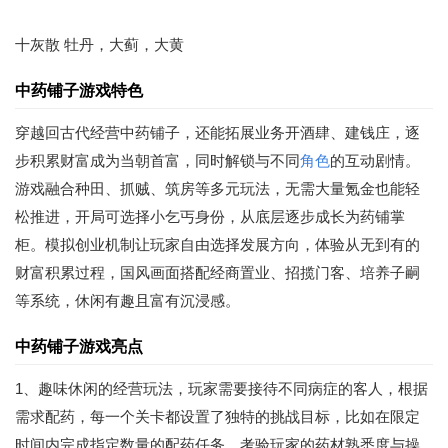
十灰散 牡丹，大蓟，大黄
中药铺子游戏特色
穿越回古代经营中药铺子，还能拓展业务开酒肆、建钱庄，逐
步积累财富成为当朝首富，同时解锁与不同
角色
的互动剧情。
游戏融合种田、抓贼、筑房等多元玩法，无需大量氪金也能轻
松推进，开局可选择小乞丐身份，从底层逐步成长为药铺掌
柜。模拟创业机制让玩家自由选择发展方向，体验从无到有的
财富积累过程，国风画面搭配经商置业、招揽门客、培养子嗣
等系统，休闲有趣且富有沉浸感。
中药铺子游戏亮点
1、趣味休闲的经营玩法，玩家需要接待不同病症的客人，根据
需求配药，每一个关卡都设置了独特的挑战目标，比如在限定
时间内完成指定数量的配药任务，考验玩家的药材熟悉度与操