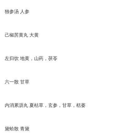
独参汤 人参
己椒苈黄丸 大黄
左归饮 地黄，山药，茯苓
六一散 甘草
内消累沥丸 夏枯草，玄参，甘草，栝蒌
黛蛤散 青黛