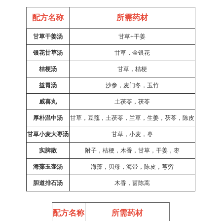
配方名称
所需药材
甘草干姜汤
甘草+干姜
银花甘草汤
甘草，金银花
桔梗汤
甘草，桔梗
益胃汤
沙参，麦门冬，玉竹
威喜丸
土茯苓，茯苓
厚朴温中汤
甘草，豆蔻，土茯苓，兰草，生姜，茯苓，陈皮
甘草小麦大枣汤
甘草，小麦，枣
实脾散
附子，桔梗，木香，甘草，干姜，枣
海藻玉壶汤
海藻，贝母，海带，陈皮，芎穷
胆道排石汤
木香，茵陈蒿
配方名称
所需药材