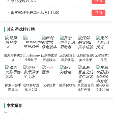
浮空秘境v1.6.3
详情
真实驾驶学校单机版V1.11.90
详情
其它游戏排行榜
逃离塔科夫2
Crosshairpro
仙剑98柔情
反恐精英起
忧郁的安娜2
无尽噩梦5怨
d
准星助手
版老版本
源启动器
美术馆版
灵咒
像素火影手
动物餐厅游
无尽噩梦
触手储物柜
真爱百合染
樱花校园模
游版本
戏中文版
成红色直装
拟器2026中
版
文版
本类最新