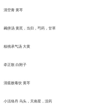
清空膏 黄芩
蠲痹汤 黄芪，当归，芍药，甘草
核桃承气汤 大黄
牵正散 白附子
清瘟败毒饮 黄芩
小活络丹 乌头，天南星，没药