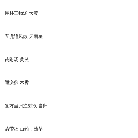
厚朴三物汤 大黄
五虎追风散 天南星
芪附汤 黄芪
通瘀煎 木香
复方当归注射液 当归
清带汤 山药，茜草