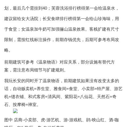
划，最后几个需挂到40；芙蓉洗浴排行榜得第一会给温泉水，
建议留给女大汤院；长安食肆排行榜得第一会给山珍海味，用
于食堂；女温泉加牛奶可加强骊山温泉效果。客栈扩建有尺寸
限制，需按红线标注操作，前期存钱优先，后期可参考布局攻
略。
前期建筑可参考《温泉物语》对应关系，部分设施有替代方
案，需注意布局细节与扩建规则。
我玩长安的同时开了温泉物语，前期建筑如果没有改变太多的
话，自动贩卖机=养生堂、雅食间=食堂、小卖部=特产屋、游艺
机=缝衣铺、和式客房=清风间、紫阳花=八仙花、天然石=奇
石、按摩椅=禅室。
图中 店商-小卖部、虎-游艺机、游-游戏机、鹃-映山红、酒-咖