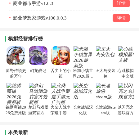
商业都市手游v1.0.3
详情
影业梦想家游戏v100.0.0.3
详情
模拟经营排行榜
原野传说史
幻龙战记
舌尖上的小
米加小镇世
正太岛安装
心跳模拟器
前万年
镇
界2026最新
包
中文版
版
锦绣商铺20
梦幻马戏团
火柴人战争
长空战域汉
长途旅游ste
以闪亮之名
26免费原版
游戏官方最
荣耀手游无
化版
am版
游戏官方版
新版
广告版
本类最新