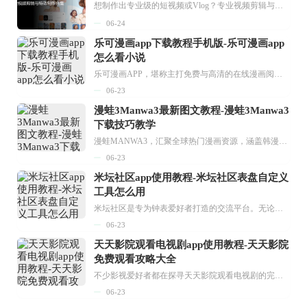
想制作出专业级的短视频或Vlog？专业视频剪辑与特效制作大全专题为你提供了从剪辑、抠像到特效包装的全套解决方案。无论是添加炫酷的片头、进行精准的视频抠图，还是制...
06-24
乐可漫画app下载教程手机版-乐可漫画app
怎么看小说
乐可漫画APP，堪称主打免费与高清的在线漫画阅读神器。其官方版提供海量完整版漫画资源，无论是国内漫画，还是日漫、韩漫、台漫、美漫等国外漫画，应有尽有，随时供你阅读。只需轻点一下，便能直接进入阅读界面。不仅如此，乐可漫画最新版本更新速度极快，在这里，你总能抢先看到全网一手漫画章节内容！...
06-23
漫蛙3Manwa3最新图文教程-漫蛙3Manwa3
下载技巧教学
漫蛙MANWA3，汇聚全球热门漫画资源，涵盖韩漫、欧美漫画、国漫等多种类型，题材丰富多样，全方位满足用户阅读喜好。它不仅是阅读平台，更是创作平台，为广大用户打造零门槛创作环境。...
06-23
米坛社区app使用教程-米坛社区表盘自定义
工具怎么用
米坛社区是专为钟表爱好者打造的交流平台。无论你是初涉钟表领域的普通爱好者，还是拥有多年收藏经验的资深玩家，都能在此找到属于自己的天地。 无需注册，就能轻松参与其中。通过专业的讨论论坛与丰富的交互功能，你可与世界各地的钟表爱好者畅快交流。若你钟情于钟表，米坛社区无疑是值得一试的理想之选。在这里，你能获取最新的手表资讯，交流见解，提升鉴赏品味，让每一块手表都成为收藏故事中重要的一部分。感兴趣的朋友，不要错过下载机会。...
06-23
天天影院观看电视剧app使用教程-天天影院
免费观看攻略大全
不少影视爱好者都在探寻天天影院观看电视剧的完整方法，结合最新平台使用规则，本篇新手入门攻略全面讲解观看渠道、检索流程、播放设置以及画面模式调整等实用内容。全文适配手机、电脑等主流设备，步骤简洁易懂，无论是初次使用的新手，还是想要优化观影体验的用户，都能参照内容快速上手，熟练掌握平台各项操作技巧，轻松畅享影视内容。...
06-23