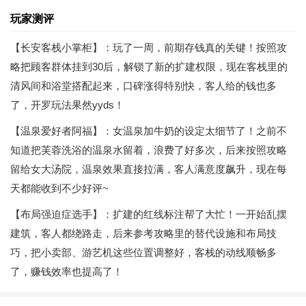
玩家测评
【长安客栈小掌柜】：玩了一周，前期存钱真的关键！按照攻
略把顾客群体挂到30后，解锁了新的扩建权限，现在客栈里的
清风间和浴堂搭配起来，口碑涨得特别快，客人给的钱也多
了，开罗玩法果然yyds！
【温泉爱好者阿福】：女温泉加牛奶的设定太细节了！之前不
知道把芙蓉洗浴的温泉水留着，浪费了好多次，后来按照攻略
留给女大汤院，温泉效果直接拉满，客人满意度飙升，现在每
天都能收到不少好评~
【布局强迫症选手】：扩建的红线标注帮了大忙！一开始乱摆
建筑，客人都绕路走，后来参考攻略里的替代设施和布局技
巧，把小卖部、游艺机这些位置调整好，客栈的动线顺畅多
了，赚钱效率也提高了！