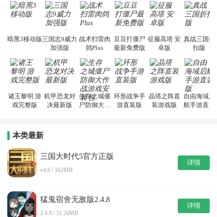
暗黑3移动版
三国志9威力
战术扫雷肉
豆豆打僵尸
征服高塔 安
真战三国折
加强版
鸽Plus
最新免费版
卓版
扣版
诸王黎明 游
机甲恐龙对
生存之城僵
环形战争手
晶塔之阵直
自由海域启
戏完整版
决最新版
尸防御大作
游直装版
装游戏版
航手游直装
战游戏安装
版
包
本类最新
三国大时代5官方正版
详情
v4.6 / 162MB
猛鬼宿舍无敌版2.4.8
详情
2.4.8 / 51.26MB