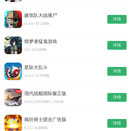
建筑队大战僵尸
详情
v1.4.0 / 87.25MB
猎梦者猛鬼游戏
详情
1.0 / 165.62MB
星际大乱斗
详情
v1.0.1 / 37.97MB
现代战舰国际服正版
详情
0.95.0.120515983 / 2.01GB
疯狂骑士团去广告版
详情
0.2.3 / 34.84MB