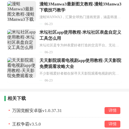
漫蛙3Manwa3最新图文教程-漫蛙3Manwa3
下载技巧教学
漫蛙MANWA3，汇聚全球热门漫画资源，涵盖韩漫、欧美漫画、国漫等多种类型，题材丰富多样，全方位满足用户阅读喜好。它不仅是阅读平台，更是创作平台，为广大用户打造零门槛创作环境。...
06-23
米坛社区app使用教程-米坛社区表盘自定义
工具怎么用
米坛社区是专为钟表爱好者打造的交流平台。无论你是初涉钟表领域的普通爱好者，还是拥有多年收藏经验的资深玩家，都能在此找到属于自己的天地。 无需注册，就能轻松参与其中。通过专业的讨论论坛与丰富的交互功能，你可与世界各地的钟表爱好者畅快交流。若你钟情于钟表，米坛社区无疑是值得一试的理想之选。在这里，你能获取最新的手表资讯，交流见解，提升鉴赏品味，让每一块手表都成为收藏故事中重要的一部分。感兴趣的朋友，不要错过下载机会。...
06-23
天天影院观看电视剧app使用教程-天天影院
免费观看攻略大全
不少影视爱好者都在探寻天天影院观看电视剧的完整方法，结合最新平台使用规则，本篇新手入门攻略全面讲解观看渠道、检索流程、播放设置以及画面模式调整等实用内容。全文适配手机、电脑等主流设备，步骤简洁易懂，无论是初次使用的新手，还是想要优化观影体验的用户，都能参照内容快速上手，熟练掌握平台各项操作技巧，轻松畅享影视内容。...
06-23
相关下载
万国觉醒安卓版v1.0.37.31
详情
王权争霸v3.5.0
详情