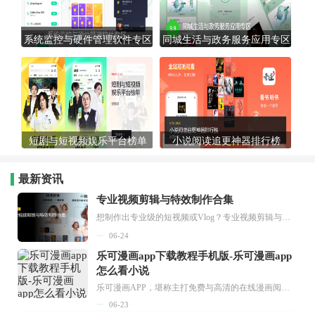
系统监控与硬件管理软件专区
同城生活与政务服务应用专区
短剧与短视频娱乐平台榜单
小说阅读追更神器排行榜
最新资讯
专业视频剪辑与特效制作合集
想制作出专业级的短视频或Vlog？专业视频剪辑与特效制作大全专题为你提供了从剪辑、抠像到特效包装的全套解决方案。无论是添加炫酷的片头、进行精准的视频抠图，还是制...
06-24
乐可漫画app下载教程手机版-乐可漫画app
怎么看小说
乐可漫画APP，堪称主打免费与高清的在线漫画阅读神器。其官方版提供海量完整版漫画资源，无论是国内漫画，还是日漫、韩漫、台漫、美漫等国外漫画，应有尽有，随时供你阅读。只需轻点一下，便能直接进入阅读界面。不仅如此，乐可漫画最新版本更新速度极快，在这里，你总能抢先看到全网一手漫画章节内容！...
06-23