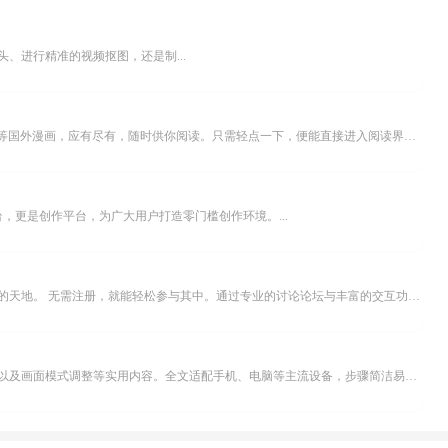
、进行精准的视频抠图，还是制...
乐可漫画APP，堪称主打免费与高清的在线漫画阅读神器。其官方版提供海量完整版漫画资源，无论是国内漫画，还是日漫、韩漫、台漫、美漫等国外漫画，应有尽有，随时供你阅读。只需轻点一下，便能直接进入阅读界面。不仅如此，乐可漫画最新版本更新速度极快，在这里，你总能抢先看到全网一手漫画章节内容！...
，更是创作平台，为广大用户打造零门槛创作环境。...
米坛社区是专为钟表爱好者打造的交流平台。无论你是初涉钟表领域的普通爱好者，还是拥有多年收藏经验的资深玩家，都能在此找到属于自己的天地。 无需注册，就能轻松参与其中。通过专业的讨论论坛与丰富的交互功能，你可与世界各地的钟表爱好者畅快交流。若你钟情于钟表，米坛社区无疑是值得一试的理想之选。在这里，你能获取最新的手表资讯，交流见解，提升鉴赏品味，让每一块手表都成为收藏故事中重要的一部分。感兴趣的朋友，不要错过下载机会。...
不少影视爱好者都在探寻天天影院观看电视剧的完整方法，结合最新平台使用规则，本篇新手入门攻略全面讲解观看渠道、检索流程、播放设置以及画面模式调整等实用内容。全文适配手机、电脑等主流设备，步骤简洁易懂，无论是初次使用的新手，还是想要优化观影体验的用户，都能参照内容快速上手，熟练掌握平台各项操作技巧，轻松畅享影视内容。...