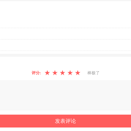
★
★
★
★
★
评分:
棒极了