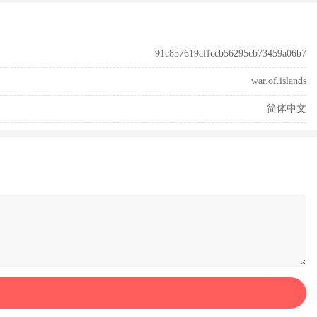
91c857619affccb56295cb73459a06b7
war.of.islands
简体中文