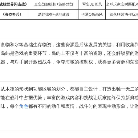
战舰世界闪击战》
真实战舰操控+策略对战
写实3D画风
全球玩家实时匹配
《海盗奇兵》
岛屿掠夺+基地建设
卡通
Q版画风
部落联盟协作玩
、食物和水等基础生存物资，这些资源是后续发展的关键；利用收集
的岛屿是游戏的重要环节，岛屿上不仅有丰富的资源，还会解锁新的
武器，与对手展开激烈战斗，争夺海域的控制权，获得更多资源和荣
，从木筏的形状到功能区域的划分，都能自主设计，打造出独一无二
才能在战斗中占据优势；丰富的游戏内容和挑战让玩家始终保持新鲜
趣味，每个
角色
都有不同的动作和表情，战斗时的表现生动形象，让