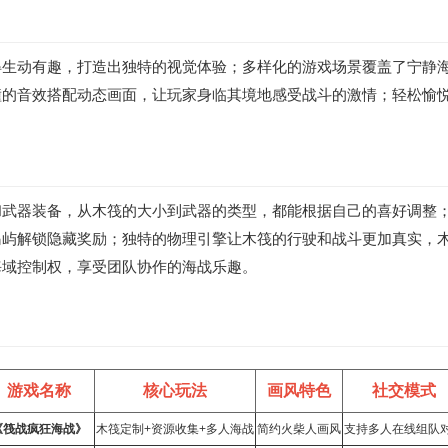
得生动有趣，打造出独特的视觉体验；多样化的游戏场景覆盖了宁静
撞的音效搭配动态画面，让玩家身临其境地感受战斗的激情；轻松愉
和武器装备，从木筏的大小到武器的类型，都能根据自己的喜好调整
岛屿解锁隐藏奖励；独特的物理引擎让木筏的行驶和战斗更加真实，
海域控制权，享受团队协作的海战乐趣。
游戏名称
核心玩法
画风特色
社交模式
《筏战疯狂海战》
木筏定制+资源收集+多人海战
简约火柴人画风
支持多人在线组队