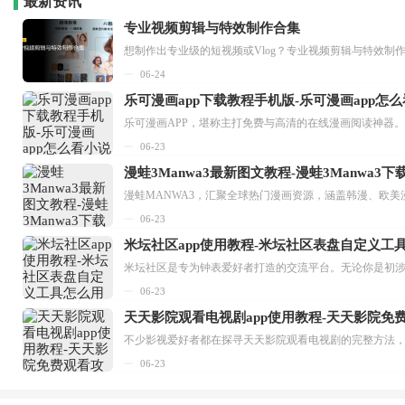
最新资讯
专业视频剪辑与特效制作合集
想制作出专业级的短视频或Vlog？专业视频剪辑与特效制
06-24
乐可漫画app下载教程手机版-乐可漫画app怎
06-23
漫蛙3Manwa3最新图文教程-漫蛙3Manwa3
漫蛙MANWA3，汇聚全球热门漫画资源，涵盖韩漫、欧美
06-23
米坛社区app使用教程-米坛社区表盘自定义工
06-23
天天影院观看电视剧app使用教程-天天影院免
06-23