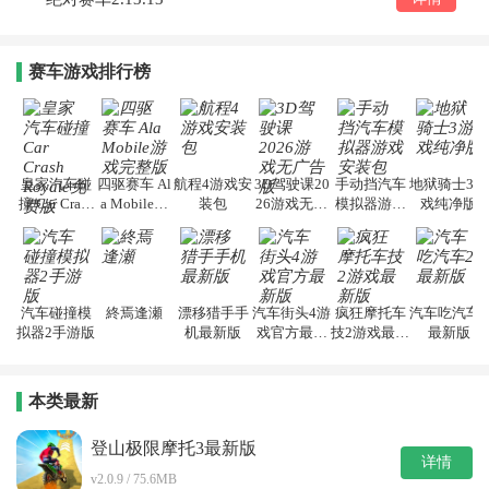
赛车游戏排行榜
皇家汽车碰
四驱赛车 Al
航程4游戏安
3D驾驶课20
手动挡汽车
地狱骑士3游
撞 Car Crash
a Mobile游
装包
26游戏无广
模拟器游戏
戏纯净版
Royale免费
戏完整版
告版
安装包
版
汽车碰撞模
終焉逢瀬
漂移猎手手
汽车街头4游
疯狂摩托车
汽车吃汽车2
拟器2手游版
机最新版
戏官方最新
技2游戏最新
最新版
版
版
本类最新
登山极限摩托3最新版
详情
v2.0.9 / 75.6MB