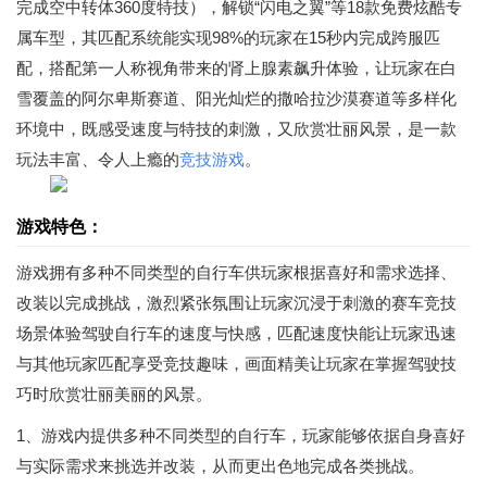
完成空中转体360度特技），解锁“闪电之翼”等18款免费炫酷专
属车型，其匹配系统能实现98%的玩家在15秒内完成跨服匹
配，搭配第一人称视角带来的肾上腺素飙升体验，让玩家在白
雪覆盖的阿尔卑斯赛道、阳光灿烂的撒哈拉沙漠赛道等多样化
环境中，既感受速度与特技的刺激，又欣赏壮丽风景，是一款
玩法丰富、令人上瘾的
竞技游戏
。
游戏特色：
游戏拥有多种不同类型的自行车供玩家根据喜好和需求选择、
改装以完成挑战，激烈紧张氛围让玩家沉浸于刺激的赛车竞技
场景体验驾驶自行车的速度与快感，匹配速度快能让玩家迅速
与其他玩家匹配享受竞技趣味，画面精美让玩家在掌握驾驶技
巧时欣赏壮丽美丽的风景。
1、游戏内提供多种不同类型的自行车，玩家能够依据自身喜好
与实际需求来挑选并改装，从而更出色地完成各类挑战。