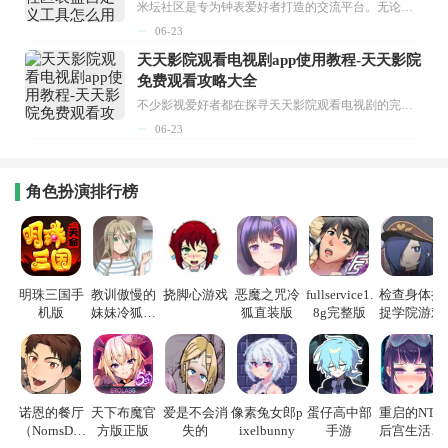
米坛社区是专为钟表爱好者打造的交流平台。无论你是初涉钟表领域的普通爱好者，还是拥有多年收藏经验的资深玩家，都能在此找到属于自己的天地。 无需注册，就能轻松参与其中。通过专业的讨论论坛与丰富的交互功能，你可与世界各地的钟表爱好者畅快交流。若你钟情于钟表，米坛社区无疑是值得一试的理想之选。在这里，你能获取最新的手表资讯，交流见解，提升鉴赏品味，让每一块手表都成为收藏故事中重要的一部分。感兴趣的朋友，不要错过下载机会。...
06-23
天天影院观看电视剧app使用教程-天天影院
免费观看攻略大全
不少影视爱好者都在探寻天天影院观看电视剧的完整方法，结合最新平台使用规则，本篇新手入门攻略全面讲解观看渠道、检索流程、播放设置以及画面模式调整等实用内容。全文适配手机、电脑等主流设备，步骤简洁易懂，无论是初次使用的新手，还是想要优化观影体验的用户，都能参照内容快速上手，熟练掌握平台各项操作技巧，轻松畅享影视内容。...
06-23
角色扮演排行榜
明珠三国手
教训傲慢的
挠脚心游戏
恶魔之咒冷
fullservice1.
检查身体捕
机版
妹妹冷狐游
狐直装版
8g完整版
捉学院游戏
戏
诺恩的餐厅
天下布魔官
爱是不会消
像素兔女郎p
蛋仔高中部
重启的NTR
（NornsDin
方版正版
失的
ixelbunny
手游
后宫生活游