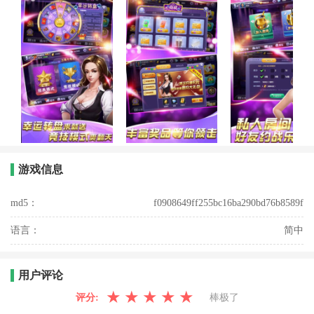
游戏信息
md5：
f0908649ff255bc16ba290bd76b8589f
语言：
简中
用户评论
★
★
★
★
★
评分:
棒极了