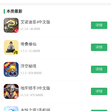
e）
戏
本类最新
艾诺迪亚4中文版
详情
v1.3.6 / 46.8MB
堆叠修仙
详情
1.5.3 / 15.49MB
浮空秘境
详情
1.2.2 / 858.88MB
地牢猎手3中文版
详情
v1.5.0 / 470.94MB
永恒之塔2手机端