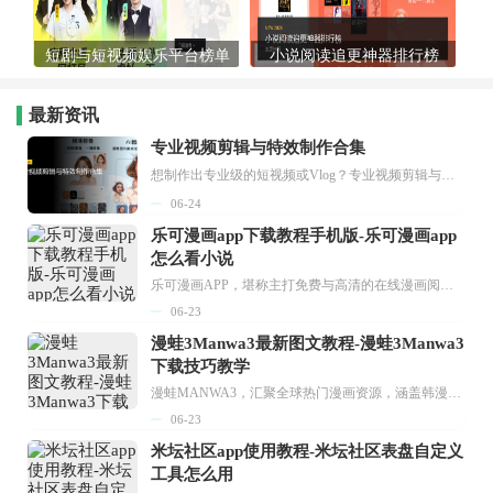
短剧与短视频娱乐平台榜单
小说阅读追更神器排行榜
最新资讯
专业视频剪辑与特效制作合集
想制作出专业级的短视频或Vlog？专业视频剪辑与特效制作大全专题为你提供了从剪辑、抠像到特效包装的全套解决方案。无论是添加炫酷的片头、进行精准的视频抠图，还是制...
06-24
乐可漫画app下载教程手机版-乐可漫画app
怎么看小说
乐可漫画APP，堪称主打免费与高清的在线漫画阅读神器。其官方版提供海量完整版漫画资源，无论是国内漫画，还是日漫、韩漫、台漫、美漫等国外漫画，应有尽有，随时供你阅读。只需轻点一下，便能直接进入阅读界面。不仅如此，乐可漫画最新版本更新速度极快，在这里，你总能抢先看到全网一手漫画章节内容！...
06-23
漫蛙3Manwa3最新图文教程-漫蛙3Manwa3
下载技巧教学
漫蛙MANWA3，汇聚全球热门漫画资源，涵盖韩漫、欧美漫画、国漫等多种类型，题材丰富多样，全方位满足用户阅读喜好。它不仅是阅读平台，更是创作平台，为广大用户打造零门槛创作环境。...
06-23
米坛社区app使用教程-米坛社区表盘自定义
工具怎么用