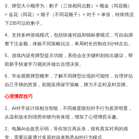
3、牌型大小顺序为：豹子（三张相同点数）> 顺金（同花顺）
> 金花（同花）> 顺子（不同花顺子）> 对子 > 单张，特殊情况
下235可以吃豹子。
4、支持多种游戏模式，包括快速对战和锦标赛模式，可自由调
整下注金额，体验不同策略玩法，单局时长控制在3分钟左右。
5、游戏内设有牌型提示功能，系统会在关键时刻给出建议，帮
助新手快速学习规则并做出合理决策。
6、学会观察牌型概率，了解不同牌型出现的可能性，合理评估
自己手牌的胜算，初期采用保守策略，牌力不足时及时弃牌。
心理博弈技巧
1、AI对手设计得相当智能，不同难度级别对手行为差异明显，
从温和放水到强势诈唬均有体现，增加了心理博弈乐趣。
2、电脑AI会故意示弱，等你加注再反杀，很有真实对局的感
觉，需要玩家通过多局对战来熟悉AI的行为模式。