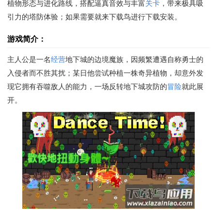
植物形态与进化路线，搭配逼真音效与丰富
关卡
，带来极具吸
引力的塔防体验；如果需要就来下载鸟进行下载安装。
游戏简介：
主人公是一名
经营
地下城的边境魔族，因频繁遭遇自称勇士的
入侵者而不胜其扰；某日他尝试种植一株奇异植物，却意外发
现它拥有吞噬敌人的能力，一场反转地下城攻防的
冒险
就此展
开。