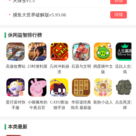
天珠变v1.5
详情
捕鱼大世界破解版v5.93.06
详情
休闲益智排行榜
高速收费站
25时便利屋
几何冲刺崩
石器与文明
捣蛋猪中文
逗比人生游
溃
版
戏
蛋仔派对快
小猪佩奇的
CATO黄油
华容道经典
装扮小达人
点击死灵法
手服
午夜后宫
猫手游
闯关 最新版
师
本类最新