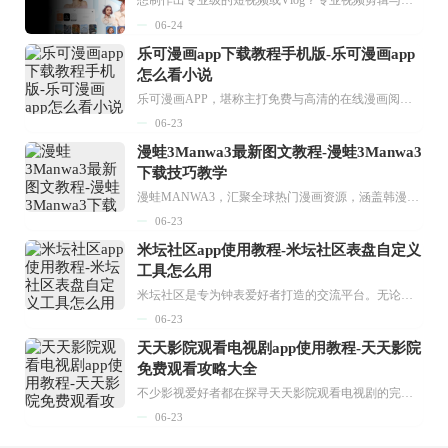
06-24
乐可漫画app下载教程手机版-乐可漫画app
怎么看小说
乐可漫画APP，堪称主打免费与高清的在线漫画阅读神器。其官方版提供海量完整版漫画资源，无论是国内漫画，还是日漫、韩漫、台漫、美漫等国外漫画，应有尽有，随时供你阅读。只需轻点一下，便能直接进入阅读界面。不仅如此，乐可漫画最新版本更新速度极快，在这里，你总能抢先看到全网一手漫画章节内容！...
06-23
漫蛙3Manwa3最新图文教程-漫蛙3Manwa3
下载技巧教学
漫蛙MANWA3，汇聚全球热门漫画资源，涵盖韩漫、欧美漫画、国漫等多种类型，题材丰富多样，全方位满足用户阅读喜好。它不仅是阅读平台，更是创作平台，为广大用户打造零门槛创作环境。...
06-23
米坛社区app使用教程-米坛社区表盘自定义
工具怎么用
米坛社区是专为钟表爱好者打造的交流平台。无论你是初涉钟表领域的普通爱好者，还是拥有多年收藏经验的资深玩家，都能在此找到属于自己的天地。 无需注册，就能轻松参与其中。通过专业的讨论论坛与丰富的交互功能，你可与世界各地的钟表爱好者畅快交流。若你钟情于钟表，米坛社区无疑是值得一试的理想之选。在这里，你能获取最新的手表资讯，交流见解，提升鉴赏品味，让每一块手表都成为收藏故事中重要的一部分。感兴趣的朋友，不要错过下载机会。...
06-23
天天影院观看电视剧app使用教程-天天影院
免费观看攻略大全
不少影视爱好者都在探寻天天影院观看电视剧的完整方法，结合最新平台使用规则，本篇新手入门攻略全面讲解观看渠道、检索流程、播放设置以及画面模式调整等实用内容。全文适配手机、电脑等主流设备，步骤简洁易懂，无论是初次使用的新手，还是想要优化观影体验的用户，都能参照内容快速上手，熟练掌握平台各项操作技巧，轻松畅享影视内容。...
06-23