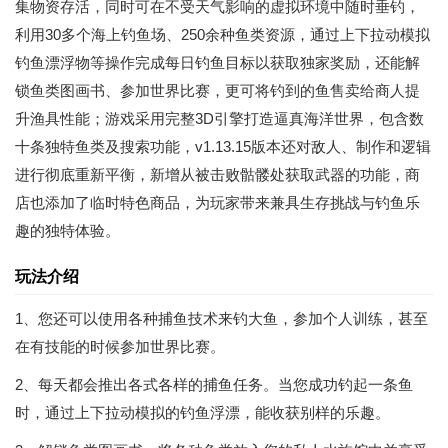
集物资存活，同时可在不受天气影响的虚拟环境中随时垂钓，
利用30多个海上钓鱼场、250余种鱼类资源，通过上下拉动模拟
钓鱼漂浮物等操作完成每日钓鱼目标以获取独家奖励，还能解
锁鱼类图画书、参加世界比赛，更可将钓到的鱼售卖给商人提
升渔具性能；游戏采用完整3D引擎打造逼真海洋世界，包含数
十条独特鱼类及搜索功能，v1.13.15版本还对敌人、制作和逻辑
进行彻底重新平衡，新增从被击败骷髅处获取武器的功能，商
店也添加了临时特色商品，为玩家带来兼具生存挑战与钓鱼乐
趣的独特体验。
玩法介绍
1、您还可以使用各种捕鱼技术来钓大鱼，参加个人训练，甚至
在有技能的时候参加世界比赛。
2、每天都会推出各式各样的捕鱼任务。当您成功钓起一条鱼
时，通过上下拉动模拟的钓鱼浮漂，能收获别样的乐趣。