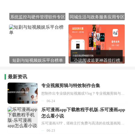
系统监控与硬件管理软件专区
同城生活与政务服务应用专区
短剧与短视频娱乐平台榜单
小说阅读追更神器排行榜
最新资讯
专业视频剪辑与特效制作合集
想制作出专业级的短视频或Vlog？专业视频剪辑与特效制作大全专题为你提供了从剪辑、抠像到特效包装的全套解决方案。无论是添加炫酷的片头、进行精准的视频抠图，还是制...
06-24
乐可漫画app下载教程手机版-乐可漫画app
怎么看小说
乐可漫画APP，堪称主打免费与高清的在线漫画阅读神器。其官方版提供海量完整版漫画资源，无论是国内漫画，还是日漫、韩漫、台漫、美漫等国外漫画，应有尽有，随时供你阅读。只需轻点一下，便能直接进入阅读界面。不仅如此，乐可漫画最新版本更新速度极快，在这里，你总能抢先看到全网一手漫画章节内容！...
06-23