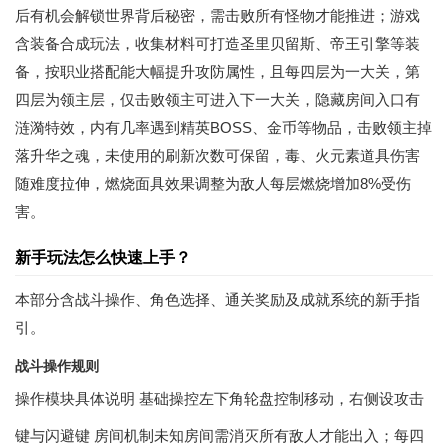
后有机会解锁世界背后秘密，需击败所有怪物才能推进；游戏
含装备合成玩法，收集材料可打造圣里贝留斯、帝王引擎等装
备，按职业搭配能大幅提升攻防属性，且每四层为一大关，第
四层为领主层，仅击败领主可进入下一大关，隐藏房间入口有
涟漪特效，内有几率遇到精英BOSS、金币等物品，击败领主掉
落升华之魂，未使用的刷新次数可保留，毒、火元素道具伤害
随难度拉伸，燃烧面具效果调整为敌人每层燃烧增加8%受伤
害。
新手玩法怎么快速上手？
本部分含战斗操作、角色选择、通关奖励及成就系统的新手指
引。
战斗操作规则
操作模块具体说明 基础操控左下角轮盘控制移动，右侧设攻击
键与闪避键 房间机制未知房间需消灭所有敌人才能出入；每四