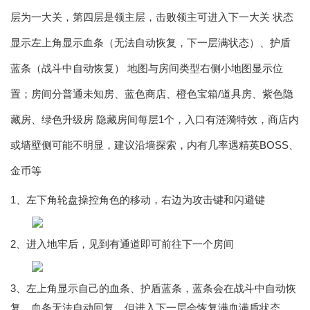
层为一大关，第四层是领主层，击败领主可进入下一大关 状态
显示左上角显示血条（无法自动恢复，下一层满状态）、护盾
蓝条（战斗中自动恢复） 地图与房间类型右侧小地图显示位
置；房间分普通未知房、蓝色商店、橙色宝箱/道具房、紫色隐
藏房、绿色升级房 隐藏房间每层1个，入口有涟漪特效，商店内
或墙壁侧可能不明显，建议沿墙探索，内有几率遇精英BOSS、
金币等
1、左下角轮盘操控角色的移动，右边为攻击键和闪避键
2、进入地牢后，见到有通道即可前往下一个房间
3、左上角显示自己的血条、护盾蓝条，蓝条会在战斗中自动恢
复，血条无法自动回复，但进入下一层会恢复满血满盾状态