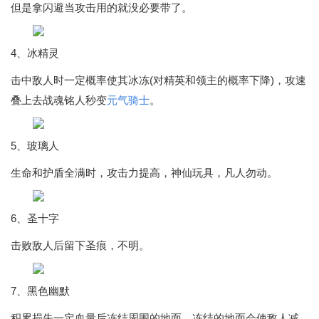
但是拿闪避当攻击用的就没必要带了。
4、冰精灵
击中敌人时一定概率使其冰冻(对精英和领主的概率下降)，攻速
叠上去战魂铭人秒变
元气骑士
。
5、玻璃人
生命和护盾全满时，攻击力提高，神仙玩具，凡人勿动。
6、圣十字
击败敌人后留下圣痕，不明。
7、黑色幽默
积累损失一定血量后冻结周围的地面，冻结的地面会使敌人减