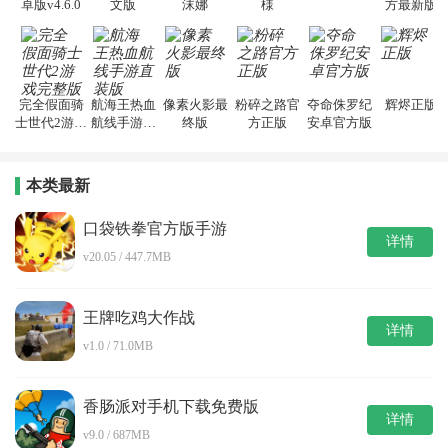
卓版v4.6.0
文版
沫娜
様
方最新版
完全假面骑
航海王热血
像素火影最
粉碎之路官
夺命侏罗纪
辉烬正版
士世代2游戏
航线手游直
终版
方正版
安卓官方版
完整版
装版
本类最新
口袋铁拳官方版手游
详情
v20.05 / 447.7MB
王牌吃鸡大作战
详情
v1.0 / 71.0MB
香肠派对手机下载免费版
详情
v9.0 / 687MB