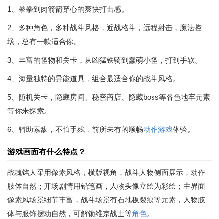
1、拳拳到肉箭箭穿心的爽快打击感。
2、多种角色，多种战斗风格，近战格斗，远程射击，魔法控
场，总有一款适合你。
3、丰富的怪物和关卡，从凶猛铁骑到蠢萌小怪，打到手软。
4、海量独特的异能道具，组合最适合你的战斗风格。
5、随机关卡，隐藏房间、秘密商店、隐藏boss等各色地牢元素
等你来探索。
6、辅助索敌，不怕手残，前所未有的顺畅
动作游戏
体验。
游戏画面有什么特点？
战魂铭人采用像素风格，横版视角，战斗人物侧面展示，动作
肢体自然；开场剧情用铅笔画，人物头像立绘为彩绘；主界面
像素风场景细节丰富，战斗场景有石地板裂痕等元素，人物肢
体与服饰摆动自然，可解锁维京战士等
角色
。