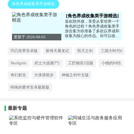
角色养成收集类手游精选
角色养成收集类手游精选
喜欢陪伴感，享受从零培养一个
角色的过程？角色养成收集类手
游合集为你准备了多款以养成和
收集为核心的作品。你可以收养
更新于 2026-08-03
可爱的猫咪，与兽耳少年少女建
12:39:47
立羁绊，或是收集各种女神角色
组建队伍。游戏的重点在于日常
凹凸世界安卓版
新倚天屠龙记
毁灭之剑
三国大时代6
互动和长期培养，看着角色逐渐
变强或解锁新形态，那种成就感
Skullgirls
武士大战僵尸2
工匠物语2旧版
小桃的纠结
无可替代。画风精美，剧情温
馨，适合喜欢慢节奏、注重情感
体验的玩家。
奇幻射击
大侠请留步
神秘之剑中文版
特殊的要求安卓最新版
最新专题