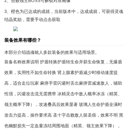
2、击败领主BOSS可解锁对应雕像
3、橙色为已达成的成就，当前版本中，达成成就，可获得灵魂
结晶奖励，需要手动点击获取
装备效果有哪些？
本部分介绍战魂铭人多款装备的效果与适用场景。
装备名称效果说明 护盾转换护盾转生命并获生命恢复，无爆盾
效果，实用性不如生命转换 肾上腺素护盾减少时移动速度提
高，适合走位玩家 麻痹手雷闪避时丢出麻痹雷减速敌人，辅助
性强，闪避攻击流无需携带 冰精灵击中敌人概率冰冻（精英、
领主概率下降），攻速叠高后效果显著 玻璃人生命护盾全满时
攻击力提高，操作要求高 圣十字击败敌人留圣痕，效果不明 黑
色幽默损失一定血量冻结周围地面（精英、领主效果下降），