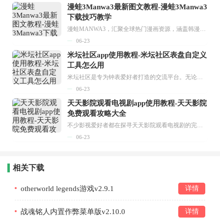
漫蛙3Manwa3最新图文教程-漫蛙3Manwa3
下载技巧教学
漫蛙MANWA3，汇聚全球热门漫画资源，涵盖韩漫、欧美漫画、国漫等多种类型，题材丰富多样，全方位满足用户阅读喜好。它不仅是阅读平台，更是创作平台，为广大用户打造零门槛创作环境。...
06-23
米坛社区app使用教程-米坛社区表盘自定义
工具怎么用
米坛社区是专为钟表爱好者打造的交流平台。无论你是初涉钟表领域的普通爱好者，还是拥有多年收藏经验的资深玩家，都能在此找到属于自己的天地。 无需注册，就能轻松参与其中。通过专业的讨论论坛与丰富的交互功能，你可与世界各地的钟表爱好者畅快交流。若你钟情于钟表，米坛社区无疑是值得一试的理想之选。在这里，你能获取最新的手表资讯，交流见解，提升鉴赏品味，让每一块手表都成为收藏故事中重要的一部分。感兴趣的朋友，不要错过下载机会。...
06-23
天天影院观看电视剧app使用教程-天天影院
免费观看攻略大全
不少影视爱好者都在探寻天天影院观看电视剧的完整方法，结合最新平台使用规则，本篇新手入门攻略全面讲解观看渠道、检索流程、播放设置以及画面模式调整等实用内容。全文适配手机、电脑等主流设备，步骤简洁易懂，无论是初次使用的新手，还是想要优化观影体验的用户，都能参照内容快速上手，熟练掌握平台各项操作技巧，轻松畅享影视内容。...
06-23
相关下载
otherworld legends游戏v2.9.1
详情
战魂铭人内置作弊菜单版v2.10.0
详情