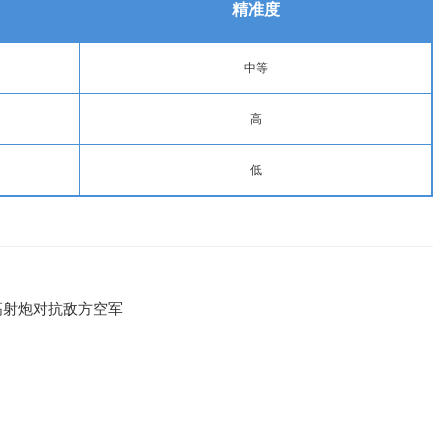
精准度
中等
高
低
高射炮对抗敌方空军