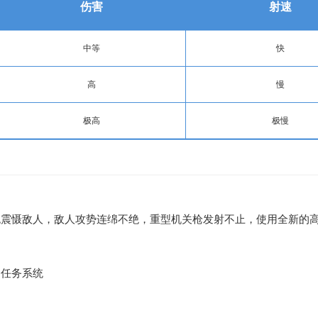
伤害
射速
中等
快
高
慢
极高
极慢
磁轨炮震慑敌人，敌人攻势连绵不绝，重型机关枪发射不止，使用全新的
题
和任务系统