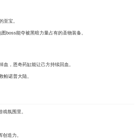
的至宝。
图boss能夺被黑暗力量占有的圣物装备。
掉血，恩奇药缸能让己方持续回血。
救帕诺普大陆。
游戏氛围里。
挥创造力。