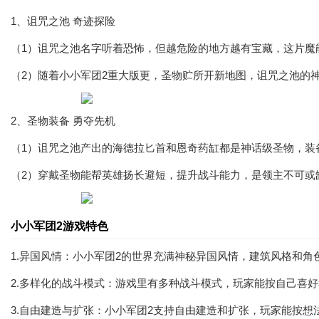
1、诅咒之池 奇迹探险
（1）诅咒之池名字听着恐怖，但越危险的地方越有宝藏，这片魔
（2）随着小小军团2重大版更，圣物贮所开新地图，诅咒之池的
2、圣物装备 勇夺先机
（1）诅咒之池产出的海德拉匕首和恩奇药缸都是神话级圣物，装
（2）穿戴圣物能帮英雄扬长避短，提升战斗能力，是领主不可或
小小军团2游戏特色
1.异国风情：小小军团2的世界充满神秘异国风情，建筑风格和
2.多样化的战斗模式：游戏里有多种战斗模式，玩家能按自己喜
3.自由建造与扩张：小小军团2支持自由建造和扩张，玩家能按