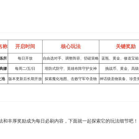
名称
开启时间
核心玩法
关键奖励
练所
每日开放
自由选对手、调整阵容、切磋策略
蓝瓶、黄金、修道宝箱
典娜
每周二/五/日
塔防式防守、英雄布阵守护女神
挑战币、黄金、高级
之池
版本更新后长期开放
探索魔化地图、击败守军夺圣物
神话级圣物装备、珍贵
法和丰厚奖励成为每日必刷内容，下面就一起探索它的玩法细节吧！