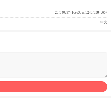
28f540c9741c9a33acfa240f6384c667
中文