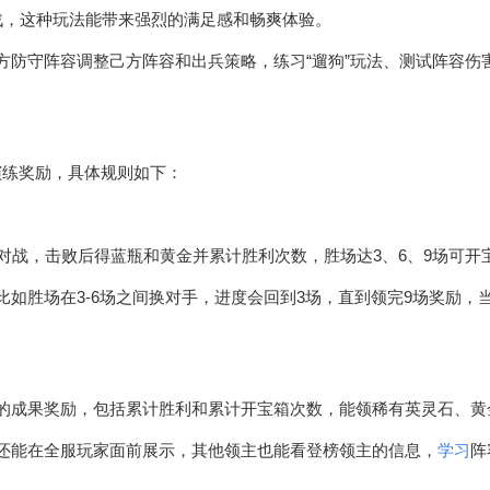
战，这种玩法能带来强烈的满足感和畅爽体验。
方防守阵容调整己方阵容和出兵策略，练习“遛狗”玩法、测试阵容
演练奖励，具体规则如下：
手对战，击败后得蓝瓶和黄金并累计胜利次数，胜场达3、6、9场可
如胜场在3-6场之间换对手，进度会回到3场，直到领完9场奖励，
的成果奖励，包括累计胜利和累计开宝箱次数，能领稀有英灵石、黄
还能在全服玩家面前展示，其他领主也能看登榜领主的信息，
学习
阵