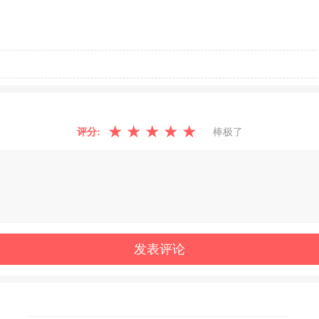
★
★
★
★
★
评分:
棒极了