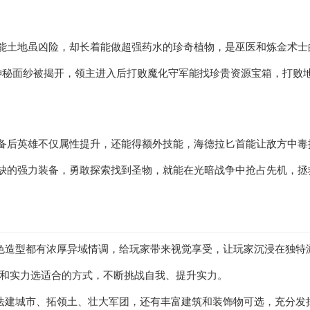
能土地虽凶险，却长着能做超强药水的珍奇植物，是巫医和炼金术士
神秘面纱被揭开，领主进入后打败魔化守军能找珍贵资源宝箱，打败地
备后英雄不仅属性提升，还能得额外技能，海德拉匕首能让敌方中毒
缺的强力装备，勇敢探索找到圣物，就能在光暗战争中抢占先机，拯
角色造型都有浓厚异域情调，给玩家带来视觉享受，让玩家沉浸在独特
好和实力选适合的方式，不断挑战自我、提升实力。
想法建城市、拓领土、壮大军团，还有丰富建筑和装饰物可选，充分发