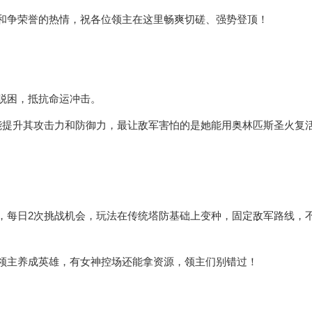
和争荣誉的热情，祝各位领主在这里畅爽切磋、强势登顶！
脱困，抵抗命运冲击。
能提升其攻击力和防御力，最让敌军害怕的是她能用奥林匹斯圣火复
。
，每日2次挑战机会，玩法在传统塔防基础上变种，固定敌军路线，
领主养成英雄，有女神控场还能拿资源，领主们别错过！