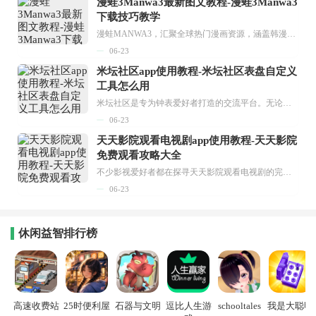
漫蛙3Manwa3最新图文教程-漫蛙3Manwa3
下载技巧教学
漫蛙MANWA3，汇聚全球热门漫画资源，涵盖韩漫、欧美漫画、国漫等多种类型，题材丰富多样，全方位满足用户阅读喜好。它不仅是阅读平台，更是创作平台，为广大用户打造零门槛创作环境。...
06-23
米坛社区app使用教程-米坛社区表盘自定义
工具怎么用
米坛社区是专为钟表爱好者打造的交流平台。无论你是初涉钟表领域的普通爱好者，还是拥有多年收藏经验的资深玩家，都能在此找到属于自己的天地。 无需注册，就能轻松参与其中。通过专业的讨论论坛与丰富的交互功能，你可与世界各地的钟表爱好者畅快交流。若你钟情于钟表，米坛社区无疑是值得一试的理想之选。在这里，你能获取最新的手表资讯，交流见解，提升鉴赏品味，让每一块手表都成为收藏故事中重要的一部分。感兴趣的朋友，不要错过下载机会。...
06-23
天天影院观看电视剧app使用教程-天天影院
免费观看攻略大全
不少影视爱好者都在探寻天天影院观看电视剧的完整方法，结合最新平台使用规则，本篇新手入门攻略全面讲解观看渠道、检索流程、播放设置以及画面模式调整等实用内容。全文适配手机、电脑等主流设备，步骤简洁易懂，无论是初次使用的新手，还是想要优化观影体验的用户，都能参照内容快速上手，熟练掌握平台各项操作技巧，轻松畅享影视内容。...
06-23
休闲益智排行榜
高速收费站
25时便利屋
石器与文明
逗比人生游
schooltales
我是大聪明