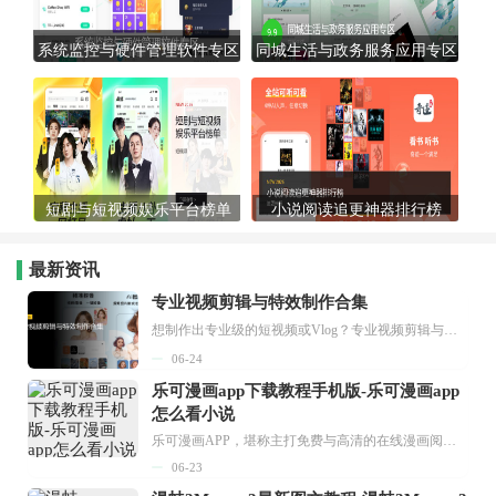
系统监控与硬件管理软件专区
同城生活与政务服务应用专区
短剧与短视频娱乐平台榜单
小说阅读追更神器排行榜
最新资讯
专业视频剪辑与特效制作合集
想制作出专业级的短视频或Vlog？专业视频剪辑与特效制作大全专题为你提供了从剪辑、抠像到特效包装的全套解决方案。无论是添加炫酷的片头、进行精准的视频抠图，还是制...
06-24
乐可漫画app下载教程手机版-乐可漫画app
怎么看小说
乐可漫画APP，堪称主打免费与高清的在线漫画阅读神器。其官方版提供海量完整版漫画资源，无论是国内漫画，还是日漫、韩漫、台漫、美漫等国外漫画，应有尽有，随时供你阅读。只需轻点一下，便能直接进入阅读界面。不仅如此，乐可漫画最新版本更新速度极快，在这里，你总能抢先看到全网一手漫画章节内容！...
06-23