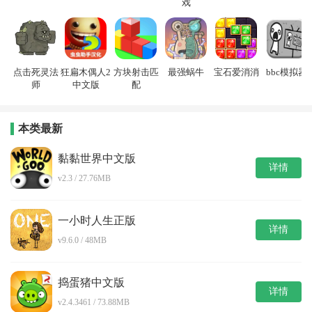
戏
点击死灵法
狂扁木偶人2
方块射击匹
最强蜗牛
宝石爱消消
bbc模拟器
师
中文版
配
本类最新
黏黏世界中文版
详情
v2.3 / 27.76MB
一小时人生正版
详情
v9.6.0 / 48MB
捣蛋猪中文版
详情
v2.4.3461 / 73.88MB