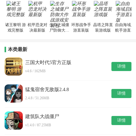
诸王黎明 游
机甲恐龙对
生存之城僵
环形战争手
晶塔之阵直
自由海域启
戏完整版
决最新版
尸防御大作
游直装版
装游戏版
航手游直装
战游戏安装
版
包
本类最新
三国大时代5官方正版
详情
v4.6 / 162MB
猛鬼宿舍无敌版2.4.8
详情
2.4.8 / 51.26MB
建筑队大战僵尸
详情
v1.4.0 / 87.25MB