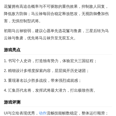
花鬘拥有高追击概率与不可驱散的重伤效果，抑制敌人回复，
降低敌方防御；马云禄每回合稳定释放怒攻，无视防御叠加伤
害，无惧控制型武将。
初期马云禄较弱，建议心愿单先选花鬘与鲁肃，三星后转为马
云禄与鲁肃，优先将马云禄升至无双五火。
游戏亮点
1. 书写个人史诗，打造独有势力，体验宏大三国征程；
2. 精细设计多维度探索内容，层层揭开历史谜团；
3. 重现著名以少胜多战役，带来强烈成就感；
4. 汇集历代名将，发挥武将最大潜力，打出极致伤害。
游戏评测
UI与立绘表现优秀，
动作
流畅技能帧数稳定，整体运行顺滑；