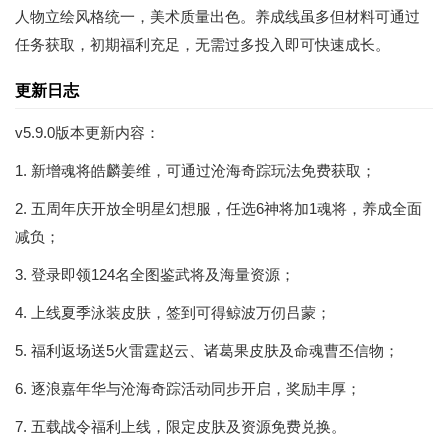
人物立绘风格统一，美术质量出色。养成线虽多但材料可通过
任务获取，初期福利充足，无需过多投入即可快速成长。
更新日志
v5.9.0版本更新内容：
1. 新增魂将皓麟姜维，可通过沧海奇踪玩法免费获取；
2. 五周年庆开放全明星幻想服，任选6神将加1魂将，养成全面
减负；
3. 登录即领124名全图鉴武将及海量资源；
4. 上线夏季泳装皮肤，签到可得鲸波万仞吕蒙；
5. 福利返场送5火雷霆赵云、诸葛果皮肤及命魂曹丕信物；
6. 逐浪嘉年华与沧海奇踪活动同步开启，奖励丰厚；
7. 五载战令福利上线，限定皮肤及资源免费兑换。