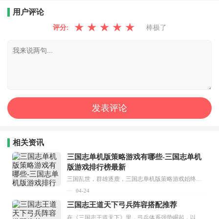
用户评论
★
★
★
★
★
评分:
棒极了
相关资讯
三国志单机版策略游戏有哪些-三国志单机
版游戏排行榜最新
三国乱世，群雄逐鹿，三国志单机版策略游戏始终是玩家心中的经典，无需联网、即装即玩，既能摆脱网络束缚，又能沉浸式体验运筹帷幄、一统天下的快感。2026年最新三国志单机版游戏排行榜新鲜出炉，本次精心筛选四款热门佳作，涵盖复古怀旧、热血对战、自由冒险、卡牌博弈等多种策略玩法，均为安卓直装版本，适配绝大多数安卓机型，优化运行稳定性，保留三国题材核心精髓，兼顾策略深度与游玩便捷性，无论是怀旧老玩家还是新手小白，都能找到适合自己的三国志单机策略游戏，快来解锁这份最新排行榜吧！...
04-24
三国志王道天下弓兵阵容搭配推荐
在《三国志王道天下》里，弓兵体系强势崛起，以周瑜弓为核心的爆发流阵容，凭借前三回合的超高输出，成为对局节奏压制的代表阵容之一。下面为大家分享三国志王道天下弓兵阵容搭配推荐。...