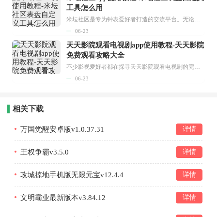
工具怎么用
米坛社区是专为钟表爱好者打造的交流平台。无论你是初涉钟表领域的普通爱好者，还是拥有多年收藏经验的资深玩家，都能在此找到属于自己的天地。 无需注册，就能轻松参与其中。通过专业的讨论论坛与丰富的交互功能，你可与世界各地的钟表爱好者畅快交流。若你钟情于钟表，米坛社区无疑是值得一试的理想之选。在这里，你能获取最新的手表资讯，交流见解，提升鉴赏品味，让每一块手表都成为收藏故事中重要的一部分。感兴趣的朋友，不要错过下载机会。...
06-23
天天影院观看电视剧app使用教程-天天影院
免费观看攻略大全
不少影视爱好者都在探寻天天影院观看电视剧的完整方法，结合最新平台使用规则，本篇新手入门攻略全面讲解观看渠道、检索流程、播放设置以及画面模式调整等实用内容。全文适配手机、电脑等主流设备，步骤简洁易懂，无论是初次使用的新手，还是想要优化观影体验的用户，都能参照内容快速上手，熟练掌握平台各项操作技巧，轻松畅享影视内容。...
06-23
相关下载
万国觉醒安卓版v1.0.37.31
详情
王权争霸v3.5.0
详情
攻城掠地手机版无限元宝v12.4.4
详情
文明霸业最新版本v3.84.12
详情