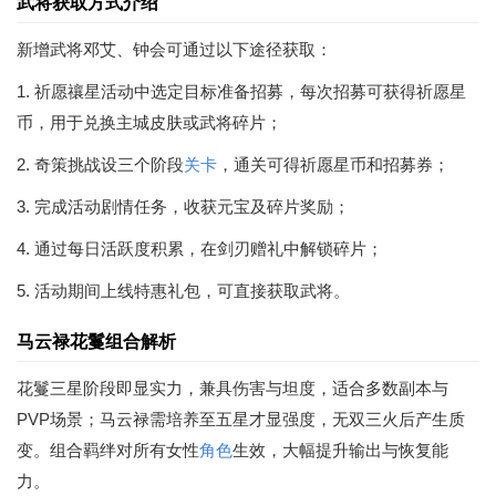
武将获取方式介绍
新增武将邓艾、钟会可通过以下途径获取：
1. 祈愿禳星活动中选定目标准备招募，每次招募可获得祈愿星
币，用于兑换主城皮肤或武将碎片；
2. 奇策挑战设三个阶段
关卡
，通关可得祈愿星币和招募券；
3. 完成活动剧情任务，收获元宝及碎片奖励；
4. 通过每日活跃度积累，在剑刃赠礼中解锁碎片；
5. 活动期间上线特惠礼包，可直接获取武将。
马云禄花鬘组合解析
花鬘三星阶段即显实力，兼具伤害与坦度，适合多数副本与
PVP场景；马云禄需培养至五星才显强度，无双三火后产生质
变。组合羁绊对所有女性
角色
生效，大幅提升输出与恢复能
力。