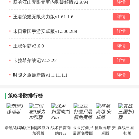
朕的江山无限元宝内购破解版v2.9.94
详情
王者荣耀无限火力版v1.61.1.6
详情
末日帝国手游安卓版v1.300.289
详情
王权争霸v3.6.0
详情
卡拉希尔战记V4.3.22
详情
时隙之旅最新版v1.1.11.1.1
详情
策略塔防排行榜
暗黑3移动版
三国志9威力
战术扫雷肉
豆豆打僵尸
征服高塔 安
真战三国折
加强版
鸽Plus
最新免费版
卓版
扣版