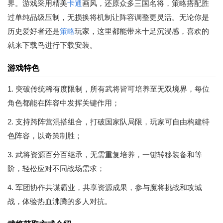
界。游戏采用精美
卡通
画风，还原众多三国名将，策略搭配胜
过单纯品级压制，无损换将机制让阵容调整更灵活。无论你是
历史爱好者还是
策略
玩家，这里都能带来十足沉浸感，喜欢的
就来下载鸟进行下载安装。
游戏特色
1. 突破传统稀有度限制，所有武将皆可培养至无双境界，每位
角色都能在阵容中发挥关键作用；
2. 支持跨阵营混搭组合，打破国家队局限，玩家可自由构建特
色阵容，以奇策制胜；
3. 武将资源百分百继承，无需重复培养，一键转移装备和等
阶，轻松应对不同战场需求；
4. 军团协作共谋霸业，共享资源成果，参与魔将挑战和攻城
战，体验热血沸腾的多人对抗。