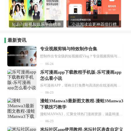
短剧与短视频娱乐平台榜单
小说阅读追更神器排行榜
最新资讯
专业视频剪辑与特效制作合集
想制作出专业级的短视频或Vlog？专业视频剪辑与特效制作大全专题为你提供了从剪辑、抠像到特效包装的全套解决方案。无论是添加炫酷的片头、进行精准的视频抠图，还是制...
06-24
乐可漫画app下载教程手机版-乐可漫画app
怎么看小说
乐可漫画APP，堪称主打免费与高清的在线漫画阅读神器。其官方版提供海量完整版漫画资源，无论是国内漫画，还是日漫、韩漫、台漫、美漫等国外漫画，应有尽有，随时供你阅读。只需轻点一下，便能直接进入阅读界面。不仅如此，乐可漫画最新版本更新速度极快，在这里，你总能抢先看到全网一手漫画章节内容！...
06-23
漫蛙3Manwa3最新图文教程-漫蛙3Manwa3
下载技巧教学
漫蛙MANWA3，汇聚全球热门漫画资源，涵盖韩漫、欧美漫画、国漫等多种类型，题材丰富多样，全方位满足用户阅读喜好。它不仅是阅读平台，更是创作平台，为广大用户打造零门槛创作环境。...
06-23
米坛社区app使用教程-米坛社区表盘自定义