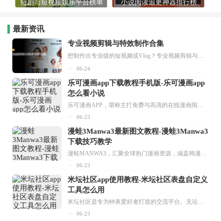
短剧与短视频娱乐平台榜单
小说阅读追更神器排行榜
最新资讯
专业视频剪辑与特效制作合集
想制作出专业级的短视频或Vlog？专业视频剪辑与特效制作大全专题为你提供了从剪辑、抠像到特效包装的全套解决方案。无论是添加炫酷的片头、进行精准的视频抠图，还是制...
06-24
乐可漫画app下载教程手机版-乐可漫画app
怎么看小说
乐可漫画APP，堪称主打免费与高清的在线漫画阅读神器。其官方版提供海量完整版漫画资源，无论是国内漫画，还是日漫、韩漫、台漫、美漫等国外漫画，应有尽有，随时供你阅读。只需轻点一下，便能直接进入阅读界面。不仅如此，乐可漫画最新版本更新速度极快，在这里，你总能抢先看到全网一手漫画章节内容！...
06-23
漫蛙3Manwa3最新图文教程-漫蛙3Manwa3
下载技巧教学
漫蛙MANWA3，汇聚全球热门漫画资源，涵盖韩漫、欧美漫画、国漫等多种类型，题材丰富多样，全方位满足用户阅读喜好。它不仅是阅读平台，更是创作平台，为广大用户打造零门槛创作环境。...
06-23
米坛社区app使用教程-米坛社区表盘自定义
工具怎么用
米坛社区是专为钟表爱好者打造的交流平台。无论你是初涉钟表领域的普通爱好者，还是拥有多年收藏经验的资深玩家，都能在此找到属于自己的天地。 无需注册，就能轻松参与其中。通过专业的讨论论坛与丰富的交互功能，你可与世界各地的钟表爱好者畅快交流。若你钟情于钟表，米坛社区无疑是值得一试的理想之选。在这里，你能获取最新的手表资讯，交流见解，提升鉴赏品味，让每一块手表都成为收藏故事中重要的一部分。感兴趣的朋友，不要错过下载机会。...
06-23