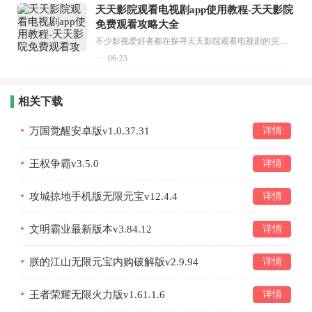
天天影院观看电视剧app使用教程-天天影院
免费观看攻略大全
不少影视爱好者都在探寻天天影院观看电视剧的完整方法，结合最新平台使用规则，本篇新手入门攻略全面讲解观看渠道、检索流程、播放设置以及画面模式调整等实用内容。全文适配手机、电脑等主流设备，步骤简洁易懂，无论是初次使用的新手，还是想要优化观影体验的用户，都能参照内容快速上手，熟练掌握平台各项操作技巧，轻松畅享影视内容。...
06-23
相关下载
万国觉醒安卓版v1.0.37.31
详情
王权争霸v3.5.0
详情
攻城掠地手机版无限元宝v12.4.4
详情
文明霸业最新版本v3.84.12
详情
朕的江山无限元宝内购破解版v2.9.94
详情
王者荣耀无限火力版v1.61.1.6
详情