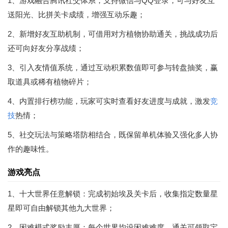
1、游戏融合腾讯社交体系，支持微信与QQ登录，可与好友互
送阳光、比拼关卡成绩，增强互动乐趣；
2、新增好友互助机制，可借用对方植物协助通关，挑战成功后
还可向好友分享战绩；
3、引入友情值系统，通过互动积累数值即可参与转盘抽奖，赢
取道具或稀有植物碎片；
4、内置排行榜功能，玩家可实时查看好友进度与成就，激发
竞
技
热情；
5、社交玩法与策略塔防相结合，既保留单机体验又强化多人协
作的趣味性。
游戏亮点
1、十大世界任意解锁：完成初始埃及关卡后，收集指定数量星
星即可自由解锁其他九大世界；
2、困难模式奖励丰厚：每个世界均设困难难度，通关可领取宝