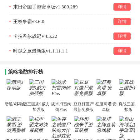
末日帝国手游安卓版v1.300.289
详情
王权争霸v3.6.0
详情
卡拉希尔战记V4.3.22
详情
时隙之旅最新版v1.1.11.1.1
详情
策略塔防排行榜
暗黑3移动版
三国志9威力
战术扫雷肉
豆豆打僵尸
征服高塔 安
真战三国折
加强版
鸽Plus
最新免费版
卓版
扣版