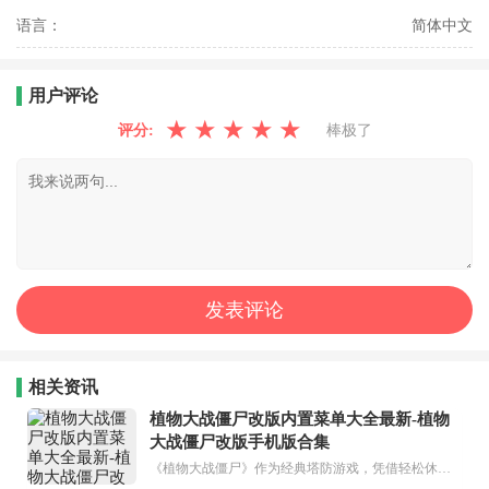
语言：
简体中文
用户评论
★
★
★
★
★
评分:
棒极了
相关资讯
植物大战僵尸改版内置菜单大全最新-植物
大战僵尸改版手机版合集
《植物大战僵尸》作为经典塔防游戏，凭借轻松休闲的玩法和趣味的设定，多年来热度不减。而玩家自制的各类改版，更是为游戏注入了全新活力，加入了独特机制、魔改植物与僵尸、等丰富内容，玩法更具挑战性和趣味性。今天就为大家盘点四款超人气《植物大战僵尸》改版手机版，每款都有专属特色，解锁全内容，随时随地畅玩，下面一起来看看吧！...