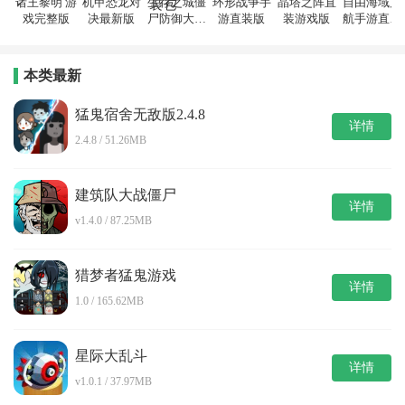
诸王黎明 游
机甲恐龙对
生存之城僵
环形战争手
晶塔之阵直
自由海域启
戏完整版
决最新版
尸防御大作
游直装版
装游戏版
航手游直装
战游戏安装
版
包
本类最新
猛鬼宿舍无敌版2.4.8
详情
2.4.8 / 51.26MB
建筑队大战僵尸
详情
v1.4.0 / 87.25MB
猎梦者猛鬼游戏
详情
1.0 / 165.62MB
星际大乱斗
详情
v1.0.1 / 37.97MB