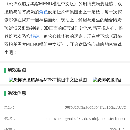
《恐怖双胞胎黑客MENU模组中文版》的剧情充满悬疑感，双
胞胎与爷爷奶奶的
角色
设定让恐怖氛围更上一层楼，每一次探
索都像在揭开一层神秘面纱。玩法上，解谜与逃生的结合既考
验逻辑又刺激神经，3D画面的细节处理让恐怖感直抵人心。推
荐给喜欢恐怖
解谜
、追求心跳体验的玩家，现在就下载《恐怖
双胞胎黑客MENU模组中文版》，开启这场惊心动魄的密室逃
生吧！
游戏截图
游戏信息
md5：
90fb9c30fa2a8db3b4ef211cca27077c
包名：
the.twins.legend.of.shadow.ninja.monster.hunter
语言：
简体中文