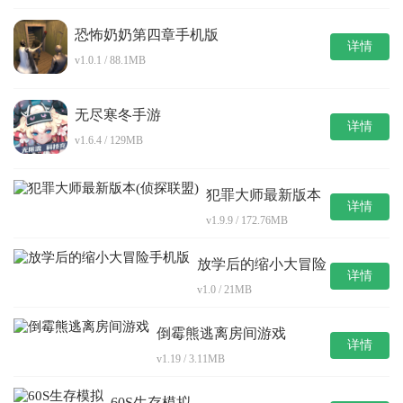
恐怖奶奶第四章手机版
详情
v1.0.1 / 88.1MB
无尽寒冬手游
详情
v1.6.4 / 129MB
犯罪大师最新版本
详情
(侦探联盟)
v1.9.9 / 172.76MB
放学后的缩小大冒险
详情
手机版
v1.0 / 21MB
倒霉熊逃离房间游戏
详情
v1.19 / 3.11MB
60S生存模拟