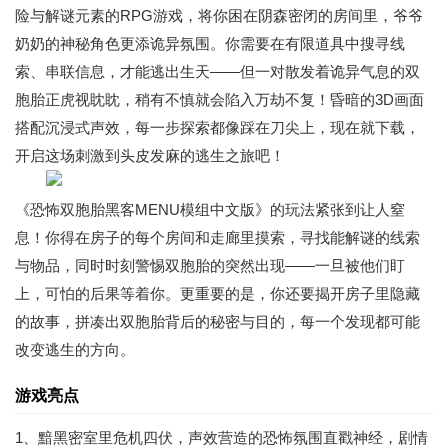
险与解谜元素的RPG游戏，将你困在阴森密闭的房间里，爷爷
奶奶的神秘角色更添诡异氛围。你需要在有限道具中搜寻线
索、串联信息，才能逃出生天——但一对散发着诡异气息的双
胞胎正虎视眈眈，稍有不慎就会陷入万劫不复！昏暗的3D画面
搭配沉浸式声效，每一步探索都像踩在刀尖上，现在就下载，
开启这场刺激到头皮发麻的逃生之旅吧！
《恐怖双胞胎黑客MENU模组中文版》的玩法紧张到让人窒
息！你得在房子的每个房间和走廊里摸索，寻找能解谜的线索
与物品，同时时刻警惕双胞胎的突然出现——一旦被他们盯
上，可怕的后果等着你。更重要的是，你还要揭开房子里隐藏
的故事，拼凑出双胞胎背后的秘密与目的，每一个发现都可能
改变逃生的方向。
游戏亮点
1、黯黑密室里危机四伏，声效营造的恐怖氛围直戳神经，剧情