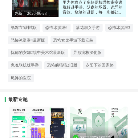
里为你盘点了多款硬核恐怖密室逃
脱解谜手游。阴森的场景、诡异的
音效、烧脑的谜题，每一步都让你
更新于 2026-06-23
心跳加速。你需要仔细观察环境，
15:45:08
收集线索，解开层层机关才能逃出
生天。游戏剧情环环相扣，沉浸感
纸嫁衣5测试版
恐怖冰淇淋6
落花洞女手游
恐怖冰淇淋3
极强，绝对是恐怖游戏爱好者的福
音。喜欢挑战智商和胆量的朋友，
恐怖冰淇淋4最新版
恐怖女鬼手游下载安装
快来挑战这些让人头皮发麻的密室
吧！心动的小伙伴们，快来下载试
试看吧！
忧郁的安娜2镜中美术馆最新版
异形病栋汉化版
鬼魂联机版手游
恐怖躲猫猫2旧版
夕阳下的回家路
诡异的医院
最新专题