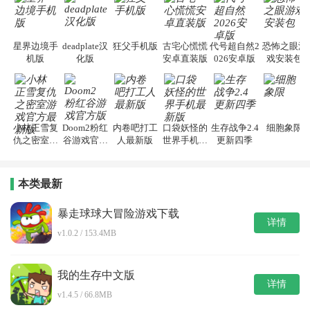
星界边境手
deadplate汉
狂父手机版
古宅心慌慌
代号超自然2
恐怖之眼游
机版
化版
安卓直装版
026安卓版
戏安装包
小林正雪复
Doom2粉红
内卷吧打工
口袋妖怪的
生存战争2.4
细胞象限
仇之密室游
谷游戏官方
人最新版
世界手机最
更新四季
戏官方最新
版
新版
版
本类最新
暴走球球大冒险游戏下载
详情
v1.0.2 / 153.4MB
我的生存中文版
详情
v1.4.5 / 66.8MB