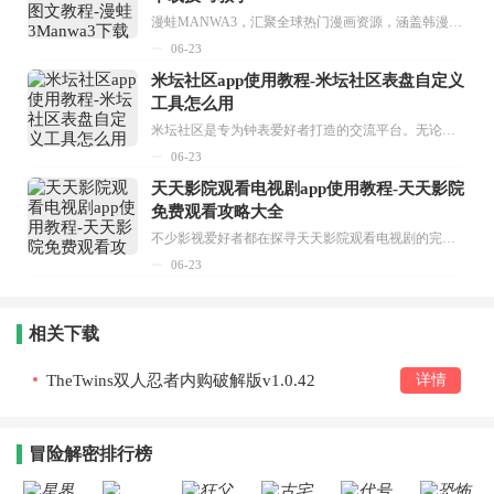
漫蛙MANWA3，汇聚全球热门漫画资源，涵盖韩漫、欧美漫画、国漫等多种类型，题材丰富多样，全方位满足用户阅读喜好。它不仅是阅读平台，更是创作平台，为广大用户打造零门槛创作环境。...
06-23
米坛社区app使用教程-米坛社区表盘自定义
工具怎么用
米坛社区是专为钟表爱好者打造的交流平台。无论你是初涉钟表领域的普通爱好者，还是拥有多年收藏经验的资深玩家，都能在此找到属于自己的天地。 无需注册，就能轻松参与其中。通过专业的讨论论坛与丰富的交互功能，你可与世界各地的钟表爱好者畅快交流。若你钟情于钟表，米坛社区无疑是值得一试的理想之选。在这里，你能获取最新的手表资讯，交流见解，提升鉴赏品味，让每一块手表都成为收藏故事中重要的一部分。感兴趣的朋友，不要错过下载机会。...
06-23
天天影院观看电视剧app使用教程-天天影院
免费观看攻略大全
不少影视爱好者都在探寻天天影院观看电视剧的完整方法，结合最新平台使用规则，本篇新手入门攻略全面讲解观看渠道、检索流程、播放设置以及画面模式调整等实用内容。全文适配手机、电脑等主流设备，步骤简洁易懂，无论是初次使用的新手，还是想要优化观影体验的用户，都能参照内容快速上手，熟练掌握平台各项操作技巧，轻松畅享影视内容。...
06-23
相关下载
TheTwins双人忍者内购破解版v1.0.42
详情
冒险解密排行榜