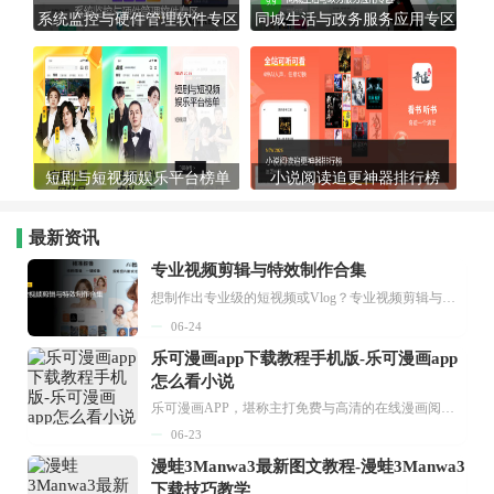
系统监控与硬件管理软件专区
同城生活与政务服务应用专区
短剧与短视频娱乐平台榜单
小说阅读追更神器排行榜
最新资讯
专业视频剪辑与特效制作合集
想制作出专业级的短视频或Vlog？专业视频剪辑与特效制作大全专题为你提供了从剪辑、抠像到特效包装的全套解决方案。无论是添加炫酷的片头、进行精准的视频抠图，还是制...
06-24
乐可漫画app下载教程手机版-乐可漫画app
怎么看小说
乐可漫画APP，堪称主打免费与高清的在线漫画阅读神器。其官方版提供海量完整版漫画资源，无论是国内漫画，还是日漫、韩漫、台漫、美漫等国外漫画，应有尽有，随时供你阅读。只需轻点一下，便能直接进入阅读界面。不仅如此，乐可漫画最新版本更新速度极快，在这里，你总能抢先看到全网一手漫画章节内容！...
06-23
漫蛙3Manwa3最新图文教程-漫蛙3Manwa3
下载技巧教学