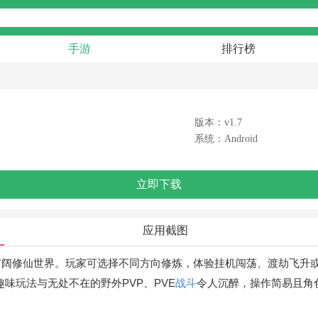
手游
排行榜
版本：v1.7
系统：Android
立即下载
应用截图
广阔修仙世界。玩家可选择不同方向修炼，体验挂机闯荡、渡劫飞升
味玩法与无处不在的野外PVP、PVE
战斗
令人沉醉，操作简易且角