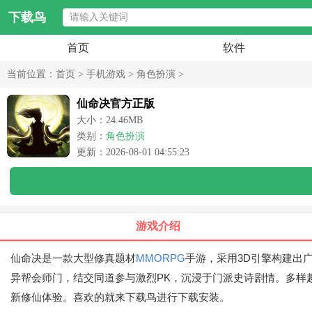
下载鸟
首页
软件
当前位置：
首页
>
手机游戏
>
角色扮演
>
仙命决官方正版
大小：24.46MB
类别：
角色扮演
更新：2026-08-01 04:55:23
游戏介绍
仙命决是一款大型修真题材
MMORPG
手游，采用3D引擎构建出
异帮会师门，结交同道参与激烈PK，沉浸于门派史诗剧情。多样趣
新修仙体验。喜欢的就来下载鸟进行下载安装。