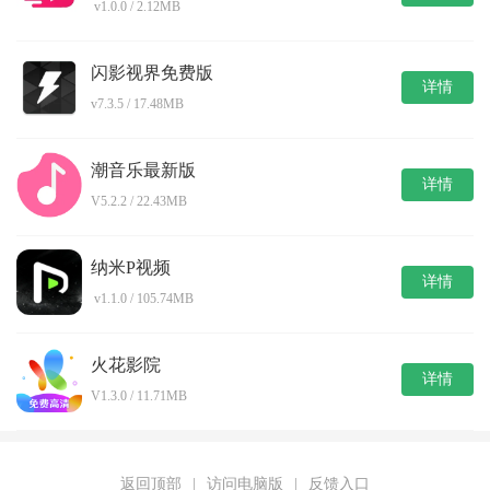
v1.0.0 / 2.12MB
闪影视界免费版
详情
v7.3.5 / 17.48MB
潮音乐最新版
详情
V5.2.2 / 22.43MB
纳米P视频
详情
v1.1.0 / 105.74MB
火花影院
详情
V1.3.0 / 11.71MB
返回顶部
|
访问电脑版
|
反馈入口