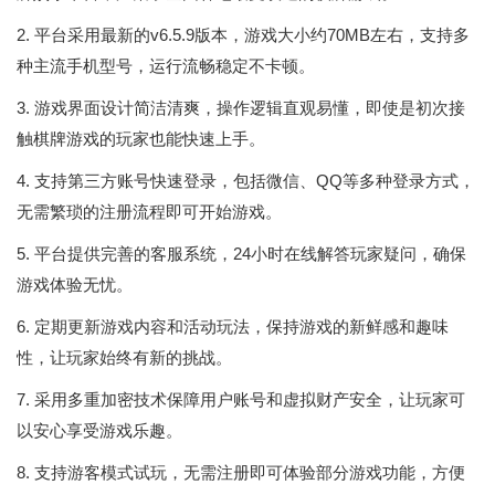
2. 平台采用最新的v6.5.9版本，游戏大小约70MB左右，支持多
种主流手机型号，运行流畅稳定不卡顿。
3. 游戏界面设计简洁清爽，操作逻辑直观易懂，即使是初次接
触棋牌游戏的玩家也能快速上手。
4. 支持第三方账号快速登录，包括微信、QQ等多种登录方式，
无需繁琐的注册流程即可开始游戏。
5. 平台提供完善的客服系统，24小时在线解答玩家疑问，确保
游戏体验无忧。
6. 定期更新游戏内容和活动玩法，保持游戏的新鲜感和趣味
性，让玩家始终有新的挑战。
7. 采用多重加密技术保障用户账号和虚拟财产安全，让玩家可
以安心享受游戏乐趣。
8. 支持游客模式试玩，无需注册即可体验部分游戏功能，方便