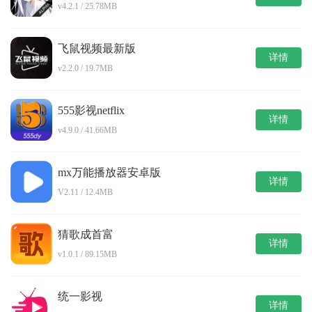
v4.2.1 / 25.78MB
飞鼠视频最新版
详情
v2.2.0 / 19.7MB
555影视netflix
详情
v4.9.0 / 41.66MB
mx万能播放器安卓版
详情
V2.11 / 12.4MB
猜歌成首富
详情
v1.0.1 / 89.15MB
统一影视
详情