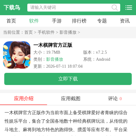
下载鸟
首页
软件
手游
排行榜
专题
资讯
当前位置：
首页
>
手机软件
>
影音播放
>
一木棋牌官方正版
大小：19.7MB
版本：v7.2.5
类别：
影音播放
系统：Android
更新：2026-07-11 18:07:04
立即下载
应用介绍
应用截图
评论
0
一木棋牌官方正版作为当前市面上备受棋牌爱好者青睐的综合
性娱乐平台，集合了全国各地数十种经典棋牌玩法，从传统的
斗地主、麻将到地方特色的跑得快、掼蛋等应有尽有。平台采