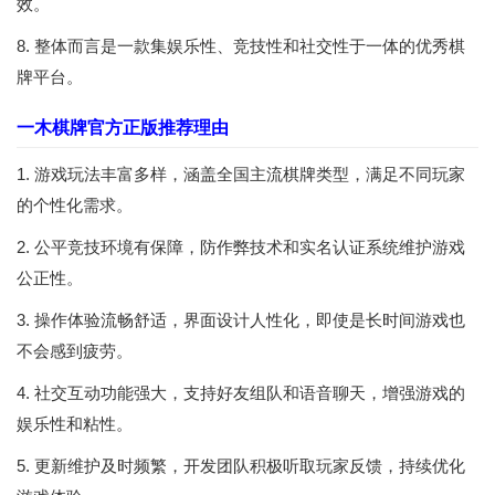
效。
8. 整体而言是一款集娱乐性、竞技性和社交性于一体的优秀棋
牌平台。
一木棋牌官方正版推荐理由
1. 游戏玩法丰富多样，涵盖全国主流棋牌类型，满足不同玩家
的个性化需求。
2. 公平竞技环境有保障，防作弊技术和实名认证系统维护游戏
公正性。
3. 操作体验流畅舒适，界面设计人性化，即使是长时间游戏也
不会感到疲劳。
4. 社交互动功能强大，支持好友组队和语音聊天，增强游戏的
娱乐性和粘性。
5. 更新维护及时频繁，开发团队积极听取玩家反馈，持续优化