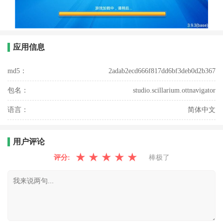
应用信息
md5：
2adab2ecd666f817dd6bf3deb0d2b367
包名：
studio.scillarium.ottnavigator
语言：
简体中文
用户评论
★
★
★
★
★
评分:
棒极了