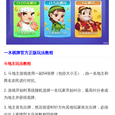
一木棋牌官方正版玩法教程
斗地主玩法教程
1. 斗地主游戏使用一副54张牌（包括大小王），由一名地主和
两名农民进行对抗。
2. 游戏开始时系统随机选择一名玩家开始叫分，最高叫分者成
为地主并获得底牌。
3. 地主首先出牌，然后按逆时针方向其他玩家依次出牌，必须
出比上家牌型大且张数相同的牌。