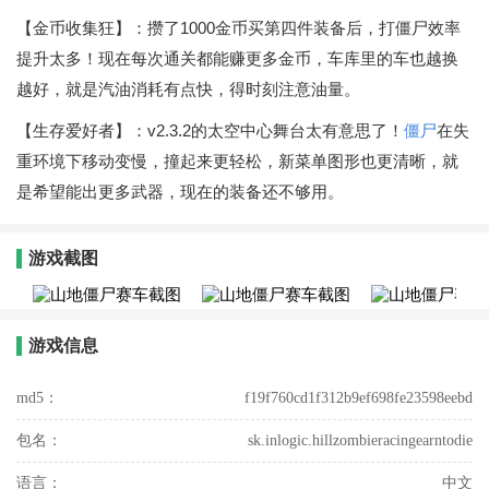
【金币收集狂】：攒了1000金币买第四件装备后，打僵尸效率
提升太多！现在每次通关都能赚更多金币，车库里的车也越换
越好，就是汽油消耗有点快，得时刻注意油量。
【生存爱好者】：v2.3.2的太空中心舞台太有意思了！
僵尸
在失
重环境下移动变慢，撞起来更轻松，新菜单图形也更清晰，就
是希望能出更多武器，现在的装备还不够用。
游戏截图
游戏信息
md5：
f19f760cd1f312b9ef698fe23598eebd
包名：
sk.inlogic.hillzombieracingearntodie
语言：
中文