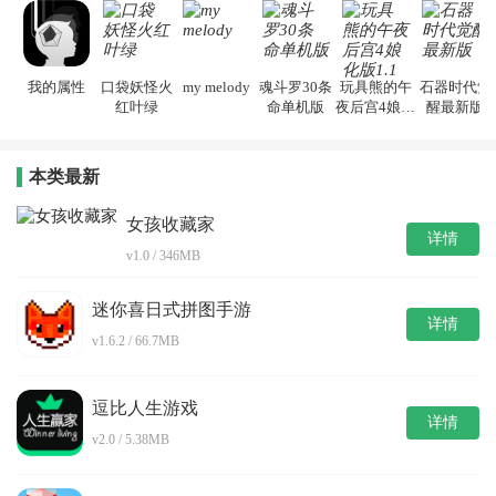
我的属性
口袋妖怪火
my melody
魂斗罗30条
玩具熊的午
石器时代觉
红叶绿
命单机版
夜后宫4娘化
醒最新版
版1.1
本类最新
女孩收藏家
详情
v1.0 / 346MB
迷你喜日式拼图手游
详情
v1.6.2 / 66.7MB
逗比人生游戏
详情
v2.0 / 5.38MB