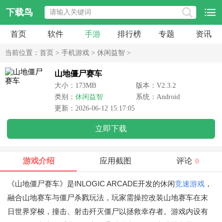
下载鸟
首页
软件
手游
排行榜
专题
资讯
当前位置：
首页
>
手机游戏
>
休闲益智
>
山地僵尸赛车
大小：173MB
版本：V2.3.2
类别：
休闲益智
系统：Android
更新：2026-06-12 15:17:05
立即下载
游戏介绍
应用截图
评论
0
《山地僵尸赛车》是INLOGIC ARCADE开发的休闲
竞速游戏
，
融合山地赛车与僵尸杀戮玩法，玩家需操控改装山地赛车在末
日世界穿梭，撞击、射击歼灭僵尸以拯救幸存者。游戏内设有