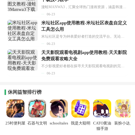
漫蛙MANWA3，汇聚全球热门漫画资源，涵盖韩漫、欧美漫画、国漫等多种类型，题材丰富多样，全方位满足用户阅读喜好。它不仅是阅读平台，更是创作平台，为广大用户打造零门槛创作环境。...
06-23
米坛社区app使用教程-米坛社区表盘自定义
工具怎么用
米坛社区是专为钟表爱好者打造的交流平台。无论你是初涉钟表领域的普通爱好者，还是拥有多年收藏经验的资深玩家，都能在此找到属于自己的天地。 无需注册，就能轻松参与其中。通过专业的讨论论坛与丰富的交互功能，你可与世界各地的钟表爱好者畅快交流。若你钟情于钟表，米坛社区无疑是值得一试的理想之选。在这里，你能获取最新的手表资讯，交流见解，提升鉴赏品味，让每一块手表都成为收藏故事中重要的一部分。感兴趣的朋友，不要错过下载机会。...
06-23
天天影院观看电视剧app使用教程-天天影院
免费观看攻略大全
不少影视爱好者都在探寻天天影院观看电视剧的完整方法，结合最新平台使用规则，本篇新手入门攻略全面讲解观看渠道、检索流程、播放设置以及画面模式调整等实用内容。全文适配手机、电脑等主流设备，步骤简洁易懂，无论是初次使用的新手，还是想要优化观影体验的用户，都能参照内容快速上手，熟练掌握平台各项操作技巧，轻松畅享影视内容。...
06-23
休闲益智排行榜
25时便利屋
石器与文明
schooltales
我是大聪明
CATO黄油
装扮小达人
猫手游