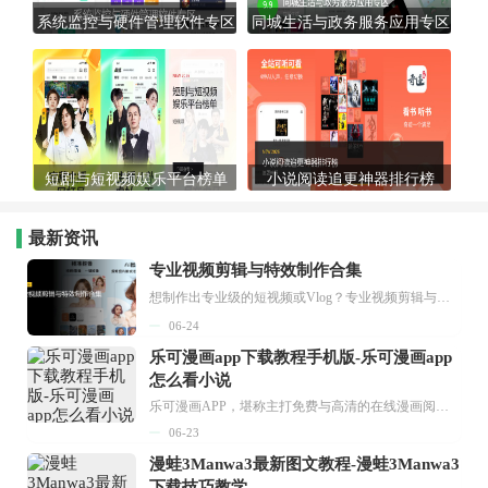
系统监控与硬件管理软件专区
同城生活与政务服务应用专区
短剧与短视频娱乐平台榜单
小说阅读追更神器排行榜
最新资讯
专业视频剪辑与特效制作合集
想制作出专业级的短视频或Vlog？专业视频剪辑与特效制作大全专题为你提供了从剪辑、抠像到特效包装的全套解决方案。无论是添加炫酷的片头、进行精准的视频抠图，还是制...
06-24
乐可漫画app下载教程手机版-乐可漫画app
怎么看小说
乐可漫画APP，堪称主打免费与高清的在线漫画阅读神器。其官方版提供海量完整版漫画资源，无论是国内漫画，还是日漫、韩漫、台漫、美漫等国外漫画，应有尽有，随时供你阅读。只需轻点一下，便能直接进入阅读界面。不仅如此，乐可漫画最新版本更新速度极快，在这里，你总能抢先看到全网一手漫画章节内容！...
06-23
漫蛙3Manwa3最新图文教程-漫蛙3Manwa3
下载技巧教学