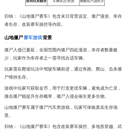
游戏结束触发
车辆状态/资源
侧翻或汽油耗尽
归纳：《山地僵尸赛车》包含末日背景设定、僵尸漫游、幸存
者生存、改装赛车操控等内容。
山地僵尸
赛车游戏
背景
僵尸入侵已蔓延，全国范围内僵尸四处漫游，幸存者数量极
少，玩家作为幸存者之一需寻找合适车辆。
玩家需在爬坡玩法中驾驶车辆前进，通过奔跑、爬山、击杀僵
尸维持生存。
游戏中玩家可获取金币，用于打造更优车辆，避免成为亡灵，
撞击僵尸能提升生存概率，僵尸入侵会催生更多生物。
山地僵尸赛车属于僵尸汽车类游戏，玩家可体验真实生存场
景。
归纳：《山地僵尸赛车》包含改装赛车操控、多地形穿越、武