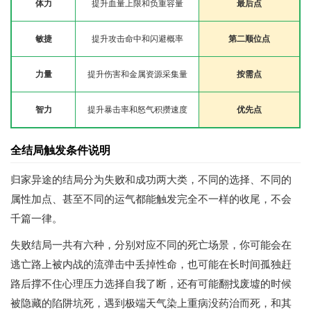
体力
提升血量上限和负重容量
最后点
敏捷
提升攻击命中和闪避概率
第二顺位点
力量
提升伤害和金属资源采集量
按需点
智力
提升暴击率和怒气积攒速度
优先点
全结局触发条件说明
归家异途的结局分为失败和成功两大类，不同的选择、不同的
属性加点、甚至不同的运气都能触发完全不一样的收尾，不会
千篇一律。
失败结局一共有六种，分别对应不同的死亡场景，你可能会在
逃亡路上被内战的流弹击中丢掉性命，也可能在长时间孤独赶
路后撑不住心理压力选择自我了断，还有可能翻找废墟的时候
被隐藏的陷阱坑死，遇到极端天气染上重病没药治而死，和其