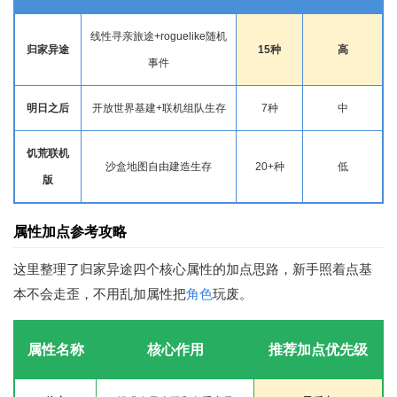
线性寻亲旅途+roguelike随机
归家异途
15种
高
事件
明日之后
开放世界基建+联机组队生存
7种
中
饥荒联机
沙盒
地图自由建造生存
20+种
低
版
属性加点参考攻略
这里整理了归家异途四个核心属性的加点思路，新手照着点基
本不会走歪，不用乱加属性把
角色
玩废。
属性名称
核心作用
推荐加点优先级