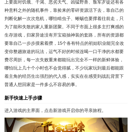
上要面对饥饿、干渴、恶劣天气、凶猛野兽、叛军歹徒还有各
种意料之外的随机事件，靠捡来的零碎资源活下去，靠自己的
判断化解一次次危机，哪怕啃虫子、蜥蜴也要撑着往前走，只
为了能和失散的家人重新团聚。不同于市面上很多主打爽感的
生存游戏，归家异途没有开宝箱抽神装的套路，所有的资源都
要靠自己一步步摸索着攒，15个各有特点的初始职业能完全改
变你整趟旅途的玩法，运气不好的时候连喝一口干净的水都要
费尽周折，每一次失败重来都能玩出完全不一样的新鲜体验，
哪怕玩上几十个小时也不会觉得腻，不少玩家玩到最后都能跟
着主角的经历生出强烈的代入感，实实在在感受到战乱背景下
普通人想回家是一件多么不容易的事。
新手快速上手步骤
进入游戏的主界面，点击新游戏开启你的寻亲旅程。