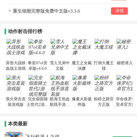
重生细胞完整版免费中文版v3.3.6
详情
动作射击排行榜
异形大战铁
拳皇97ol安
雪人兄弟中
魔王之女戴
打倒大魔王
秘密潜入2
血战士游戏
卓版v4.6.0
文版
沫娜
様
萤火突击直
完全假面骑
航海王热血
像素火影最
粉碎之路官
夺命侏罗纪
装游戏版
士世代2游戏
航线手游直
终版
方正版
安卓官方版
完整版
装版
本类最新
飞行机器人之战