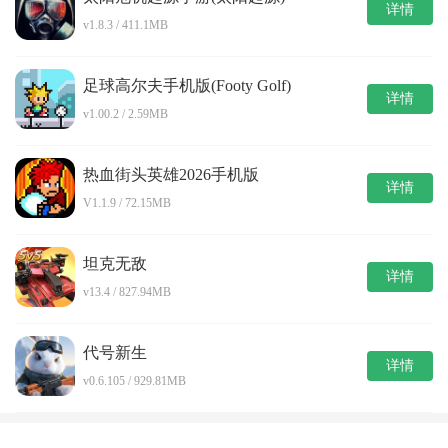
详情
v1.8.3 / 411.1MB
足球高尔夫手机版(Footy Golf)
详情
v1.00.2 / 2.59MB
热血街头英雄2026手机版
详情
V1.1.9 / 72.15MB
坦克无敌
详情
v13.4 / 827.94MB
代号新生
详情
v0.6.105 / 929.81MB