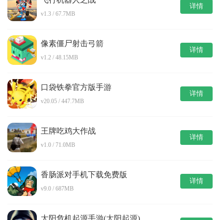
详情
v1.3 / 67.7MB
像素僵尸射击弓箭
详情
v1.2 / 48.15MB
口袋铁拳官方版手游
详情
v20.05 / 447.7MB
王牌吃鸡大作战
详情
v1.0 / 71.0MB
香肠派对手机下载免费版
详情
v9.0 / 687MB
太阳危机起源手游(太阳起源)