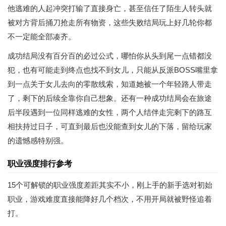
他逃难的人起冲突打输了直接身亡，甚至信任了陌生人转头就
被对方背后捅刀抢走所有物资，这些失败结局玩上好几轮你都
不一定能全部凑齐。
成功结局没有百分百的必过公式，哪怕你从头到尾一点错都没
犯，也有可能走到终点也找不到女儿，只能从反派BOSS嘴里拿
到一点关于女儿去向的零散线索，知道她被一个年轻路人带走
了，剩下的后续全靠你自己想象。还有一种成功结局会在旅途
后半段遇到一位同样逃难的女性，两个人结伴走完剩下的路互
相扶持过日子，可直到最后也没能查到女儿的下落，留给玩家
的遗憾感特别强。
职业强度排行参考
15个可解锁的职业强度差距其实不小，刚上手的新手选对初始
职业，游戏难度直接能降好几个档次，不用开局就被野怪追着
打。