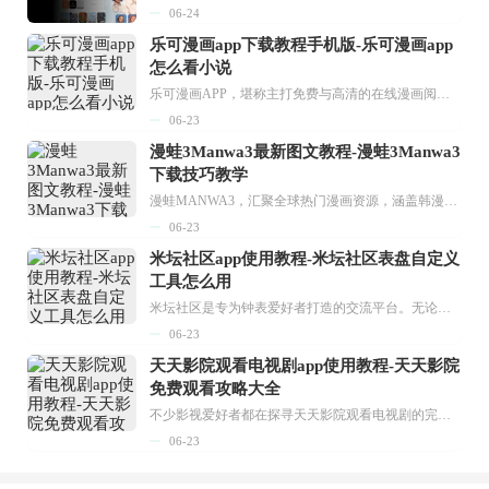
06-24
乐可漫画app下载教程手机版-乐可漫画app
怎么看小说
乐可漫画APP，堪称主打免费与高清的在线漫画阅读神器。其官方版提供海量完整版漫画资源，无论是国内漫画，还是日漫、韩漫、台漫、美漫等国外漫画，应有尽有，随时供你阅读。只需轻点一下，便能直接进入阅读界面。不仅如此，乐可漫画最新版本更新速度极快，在这里，你总能抢先看到全网一手漫画章节内容！...
06-23
漫蛙3Manwa3最新图文教程-漫蛙3Manwa3
下载技巧教学
漫蛙MANWA3，汇聚全球热门漫画资源，涵盖韩漫、欧美漫画、国漫等多种类型，题材丰富多样，全方位满足用户阅读喜好。它不仅是阅读平台，更是创作平台，为广大用户打造零门槛创作环境。...
06-23
米坛社区app使用教程-米坛社区表盘自定义
工具怎么用
米坛社区是专为钟表爱好者打造的交流平台。无论你是初涉钟表领域的普通爱好者，还是拥有多年收藏经验的资深玩家，都能在此找到属于自己的天地。 无需注册，就能轻松参与其中。通过专业的讨论论坛与丰富的交互功能，你可与世界各地的钟表爱好者畅快交流。若你钟情于钟表，米坛社区无疑是值得一试的理想之选。在这里，你能获取最新的手表资讯，交流见解，提升鉴赏品味，让每一块手表都成为收藏故事中重要的一部分。感兴趣的朋友，不要错过下载机会。...
06-23
天天影院观看电视剧app使用教程-天天影院
免费观看攻略大全
不少影视爱好者都在探寻天天影院观看电视剧的完整方法，结合最新平台使用规则，本篇新手入门攻略全面讲解观看渠道、检索流程、播放设置以及画面模式调整等实用内容。全文适配手机、电脑等主流设备，步骤简洁易懂，无论是初次使用的新手，还是想要优化观影体验的用户，都能参照内容快速上手，熟练掌握平台各项操作技巧，轻松畅享影视内容。...
06-23