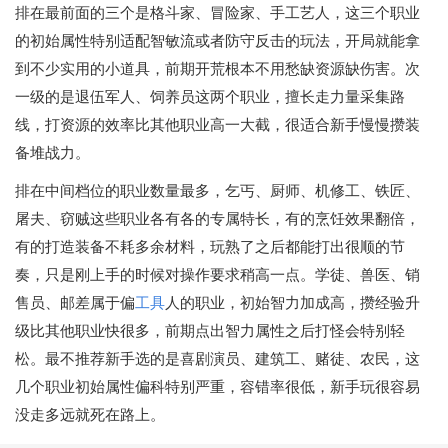
排在最前面的三个是格斗家、冒险家、手工艺人，这三个职业
的初始属性特别适配智敏流或者防守反击的玩法，开局就能拿
到不少实用的小道具，前期开荒根本不用愁缺资源缺伤害。次
一级的是退伍军人、饲养员这两个职业，擅长走力量采集路
线，打资源的效率比其他职业高一大截，很适合新手慢慢攒装
备堆战力。
排在中间档位的职业数量最多，乞丐、厨师、机修工、铁匠、
屠夫、窃贼这些职业各有各的专属特长，有的烹饪效果翻倍，
有的打造装备不耗多余材料，玩熟了之后都能打出很顺的节
奏，只是刚上手的时候对操作要求稍高一点。学徒、兽医、销
售员、邮差属于偏
工具
人的职业，初始智力加成高，攒经验升
级比其他职业快很多，前期点出智力属性之后打怪会特别轻
松。最不推荐新手选的是喜剧演员、建筑工、赌徒、农民，这
几个职业初始属性偏科特别严重，容错率很低，新手玩很容易
没走多远就死在路上。