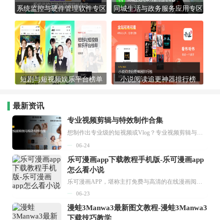
系统监控与硬件管理软件专区
同城生活与政务服务应用专区
短剧与短视频娱乐平台榜单
小说阅读追更神器排行榜
最新资讯
专业视频剪辑与特效制作合集
想制作出专业级的短视频或Vlog？专业视频剪辑与特效制作大全专题为你提供了从剪辑、抠像到特效包装的全套解决方案。无论是添加炫酷的片头、进行精准的视频抠图，还是制...
06-24
乐可漫画app下载教程手机版-乐可漫画app
怎么看小说
乐可漫画APP，堪称主打免费与高清的在线漫画阅读神器。其官方版提供海量完整版漫画资源，无论是国内漫画，还是日漫、韩漫、台漫、美漫等国外漫画，应有尽有，随时供你阅读。只需轻点一下，便能直接进入阅读界面。不仅如此，乐可漫画最新版本更新速度极快，在这里，你总能抢先看到全网一手漫画章节内容！...
06-23
漫蛙3Manwa3最新图文教程-漫蛙3Manwa3
下载技巧教学