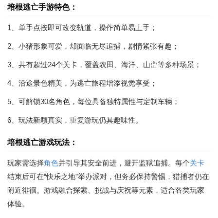
培根逃亡手游特色：
1、单手点按即可改变轨道，操作简单易上手；
2、小猪形象可爱，却面临无尽追捕，剧情紧张有趣；
3、共有超过24个关卡，覆盖农田、海洋、山峦等多种场景；
4、沿途景色精美，为逃亡旅程增添视觉享受；
5、可解锁30名角色，每位具备独特属性与定制车辆；
6、玩法新颖真实，重复游玩仍具趣味性。
培根逃亡游戏玩法：
玩家需选择
角色
并引导其安全前进，避开监狱追捕。每个
关卡
结束后可在“快乐之地”举办派对，但务必保持警惕，猎捕者仍在
附近徘徊。游戏融合探索、挑战与庆祝等元素，适合各类玩家
体验。