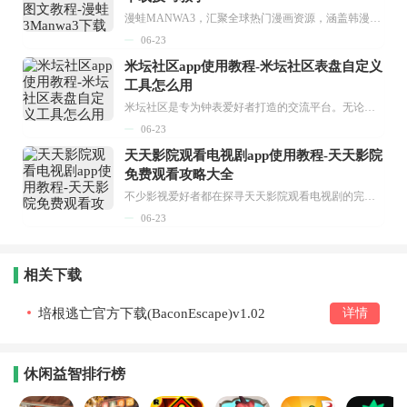
漫蛙MANWA3，汇聚全球热门漫画资源，涵盖韩漫、欧美漫画、国漫等多种类型，题材丰富多样，全方位满足用户阅读喜好。它不仅是阅读平台，更是创作平台，为广大用户打造零门槛创作环境。...
06-23
米坛社区app使用教程-米坛社区表盘自定义
工具怎么用
米坛社区是专为钟表爱好者打造的交流平台。无论你是初涉钟表领域的普通爱好者，还是拥有多年收藏经验的资深玩家，都能在此找到属于自己的天地。 无需注册，就能轻松参与其中。通过专业的讨论论坛与丰富的交互功能，你可与世界各地的钟表爱好者畅快交流。若你钟情于钟表，米坛社区无疑是值得一试的理想之选。在这里，你能获取最新的手表资讯，交流见解，提升鉴赏品味，让每一块手表都成为收藏故事中重要的一部分。感兴趣的朋友，不要错过下载机会。...
06-23
天天影院观看电视剧app使用教程-天天影院
免费观看攻略大全
不少影视爱好者都在探寻天天影院观看电视剧的完整方法，结合最新平台使用规则，本篇新手入门攻略全面讲解观看渠道、检索流程、播放设置以及画面模式调整等实用内容。全文适配手机、电脑等主流设备，步骤简洁易懂，无论是初次使用的新手，还是想要优化观影体验的用户，都能参照内容快速上手，熟练掌握平台各项操作技巧，轻松畅享影视内容。...
06-23
相关下载
培根逃亡官方下载(BaconEscape)v1.02
详情
休闲益智排行榜