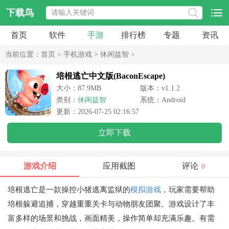
下载鸟
首页
软件
手游
排行榜
专题
资讯
当前位置：
首页
>
手机游戏
>
休闲益智
>
培根逃亡中文版(BaconEscape)
大小：87.9MB
版本：v1.1.2
类别：
休闲益智
系统：Android
更新：2026-07-25 02:16:57
立即下载
游戏介绍
应用截图
评论
0
培根逃亡是一款操控小猪逃离监狱的
模拟游戏
，玩家需要帮助
培根躲避追捕，穿越重重关卡与动物朋友团聚。游戏设计了丰
富多样的场景和挑战，画面精美，操作简单却充满乐趣。有需