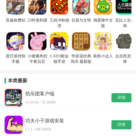
高速收费站
25时便利屋
几何冲刺崩
石器与文明
捣蛋猪中文
逗比人生游
溃
版
戏
蛋仔派对快
小猪佩奇的
CATO黄油
华容道经典
装扮小达人
点击死灵法
手服
午夜后宫
猫手游
闯关 最新版
师
本类最新
劲乐团客户端
详情
v1.6.0.01 / 50.16MB
功夫小子游戏安装
详情
1.1.1 / 106.18MB