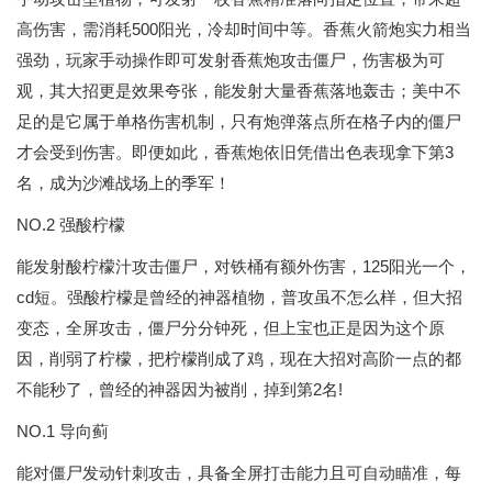
高伤害，需消耗500阳光，冷却时间中等。香蕉火箭炮实力相当
强劲，玩家手动操作即可发射香蕉炮攻击僵尸，伤害极为可
观，其大招更是效果夸张，能发射大量香蕉落地轰击；美中不
足的是它属于单格伤害机制，只有炮弹落点所在格子内的僵尸
才会受到伤害。即便如此，香蕉炮依旧凭借出色表现拿下第3
名，成为沙滩战场上的季军！
NO.2 强酸柠檬
能发射酸柠檬汁攻击僵尸，对铁桶有额外伤害，125阳光一个，
cd短。强酸柠檬是曾经的神器植物，普攻虽不怎么样，但大招
变态，全屏攻击，僵尸分分钟死，但上宝也正是因为这个原
因，削弱了柠檬，把柠檬削成了鸡，现在大招对高阶一点的都
不能秒了，曾经的神器因为被削，掉到第2名!
NO.1 导向蓟
能对僵尸发动针刺攻击，具备全屏打击能力且可自动瞄准，每