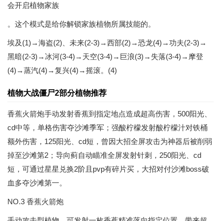
会开启植物家族
。这个模式是给你解锁家族植物所属技能的。
埃及(1)→海盗(2)、未来(2-3)→西部(2)→恐龙(4)→功夫(2-3)→
黑暗(2-3)→冰河(3-4)→天空(3-4)→巨浪(3)→失落(3-4)→摩登
(4)→蒸汽(4)→复兴(4)→摇滚。(4)
植物大战僵尸2部分植物推荐
香蕉火箭炮手动发射香蕉到指定地点造成超高伤害，500阳光、
cd中等，单格伤害夺沙滩季军；强酸柠檬发射酸柠檬汁对铁桶
额外伤害，125阳光、cd短，曾因大招全屏攻击为神器后被削弱
掉至沙滩第2；导向蓟自动瞄准全屏发射针刺，250阳光、cd
短，可通过星星兑换2阶且pvp有碎片买，大招对付沙滩boss破
血多夺沙滩第一。
NO.3 香蕉火箭炮
手动攻击型植物，可发射一枚香蕉精准落向指定位置，带来超