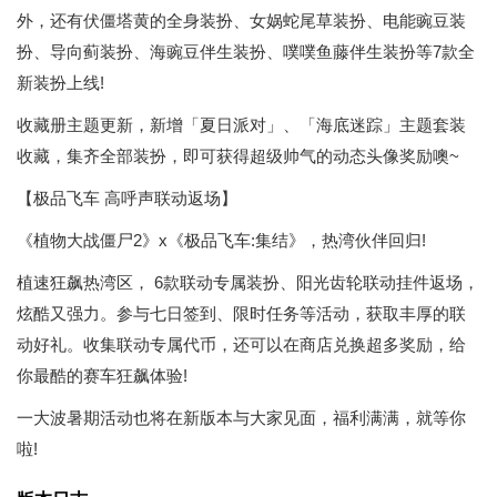
外，还有伏僵塔黄的全身装扮、女娲蛇尾草装扮、电能豌豆装
扮、导向蓟装扮、海豌豆伴生装扮、噗噗鱼藤伴生装扮等7款全
新装扮上线!
收藏册主题更新，新增「夏日派对」、「海底迷踪」主题套装
收藏，集齐全部装扮，即可获得超级帅气的动态头像奖励噢~
【极品飞车 高呼声联动返场】
《植物大战僵尸2》x《极品飞车:集结》，热湾伙伴回归!
植速狂飙热湾区， 6款联动专属装扮、阳光齿轮联动挂件返场，
炫酷又强力。参与七日签到、限时任务等活动，获取丰厚的联
动好礼。收集联动专属代币，还可以在商店兑换超多奖励，给
你最酷的赛车狂飙体验!
一大波暑期活动也将在新版本与大家见面，福利满满，就等你
啦!