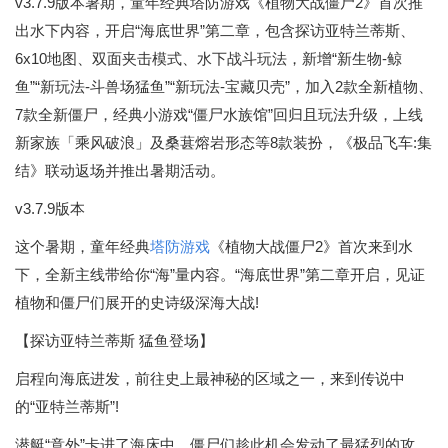
v3.7.9版本暑期，童年经典塔防游戏《植物大战僵尸2》首次推
出水下内容，开启“海底世界”第二章，包含探访亚特兰蒂斯、
6x10地图、双面夹击模式、水下战斗玩法，新增“新生物-鲸
鱼”“新玩法-斗兽场猛鱼”“新玩法-宝藏贝壳”，加入2款全新植物、
7款全新僵尸，经典小游戏“僵尸水族馆”回归且玩法升级，上线
新家族「乘风破浪」及桑葚熔岩形态等8款装扮，《极品飞车:集
结》联动返场并推出暑期活动。
v3.7.9版本
这个暑期，童年经典
塔防游戏
《植物大战僵尸2》首次来到水
下，全新主线带给你“海”量内容。“海底世界”第二章开启，见证
植物和僵尸们展开的史诗级深海大战!
【探访亚特兰蒂斯 猛鱼登场】
启程向海底进发，前往史上最神秘的区域之一，来到传说中
的“亚特兰蒂斯”!
潜艇“意外”卡进了海床中，僵尸们趁此机会发动了最猛烈的攻