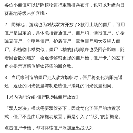
各位小僵僵可以铲除植物进行重新排兵布阵，也可以升级向日
葵基地等级来扩容哦~
2、同样地，游戏也为对战双方开放了8款可上场的僵尸，可用
僵尸是固定的，具体包括普通僵尸、僵尸鸡、读报僵尸、机枪
豌豆僵尸、全明星僵尸、护盾僵尸、章鱼僵尸和大汉铜人僵
尸。和植物卡槽类似，僵尸卡槽的解锁顺序也受回合影响，随
着回合数的增加，会逐步解锁更强的僵尸槽，僵尸卡片的左下
角会提示该槽位解锁还需的回合数。
3、当玩家制造的僵尸走入敌方旗帜时，僵尸将会化为阳光返
还，返还的阳光数量与制造该僵尸消耗的阳光数量相同。
【局内功能介绍-僵尸队列&僵尸放置】
「双人对决」模式需要双管齐下，因此简化了僵尸的放置形
式，僵尸不是由玩家拖动放置，而是引入了“队列”的新概念。
点击僵尸卡槽，即可将该僵尸添加至出战队列。