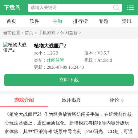
下载鸟
首页
软件
手游
排行榜
专题
资讯
当前位置：
首页
>
手机游戏
>
休闲益智
>
植物大战僵尸2
大小：1.2GB
版本：V3.5.7
类别：
休闲益智
系统：Android
更新：2026-07-09 16:24:40
立即下载
游戏介绍
应用截图
评论
0
《植物大战僵尸2》作为经典放置塔防闯关手游，在延续前作核
心玩法基础上，通过画质优化、新增模式与植物等内容升级玩
家体验，其中“巨浪海滩”场景中导向蓟（250阳光、CD短，可通