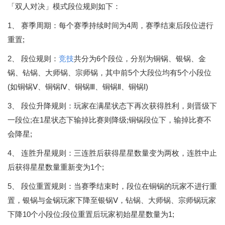
「双人对决」模式段位规则如下：
1、 赛季周期：每个赛季持续时间为4周，赛季结束后段位进行
重置;
2、 段位规则：
竞技
共分为6个段位，分别为铜锅、银锅、金
锅、钻锅、大师锅、宗师锅，其中前5个大段位均有5个小段位
(如铜锅Ⅴ、铜锅Ⅳ、铜锅Ⅲ、铜锅Ⅱ、铜锅Ⅰ)
3、 段位升降规则：玩家在满星状态下再次获得胜利，则晋级下
一段位;在1星状态下输掉比赛则降级;铜锅段位下，输掉比赛不
会降星;
4、 连胜升星规则：三连胜后获得星星数量变为两枚，连胜中止
后获得星星数量重新变为1个;
5、 段位重置规则：当赛季结束时，段位在铜锅的玩家不进行重
置，银锅与金锅玩家下降至银锅Ⅴ，钻锅、大师锅、宗师锅玩家
下降10个小段位;段位重置后玩家初始星星数量为1;