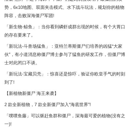
势，6x10地图、双面夹击模式、水下战斗玩法，规划你的植物
阵容，击败深海僵尸军团!
「新生物-鲸鱼」：当你看到磷虾成群出现的时候，有个大胃口
的存在要来了。
「新玩法-斗兽场猛鱼」：亚特兰蒂斯僵尸们培养的凶猛“大家
伙”，有小道消息称僵尸博士参与了猛鱼的研发工作，但僵尸博
士对此闭口不谈。
「新玩法-宝藏贝壳」：惊喜还是惊吓，验证你欧皇手气的时刻
到了!
【新植物新僵尸 海王来袭】
2 款全新植物，7 款全新僵尸加入“海底世界”!
「噗噗鱼藤」可以驱赶鱼群和僵尸，深海最可爱的植物(没有之
一)!