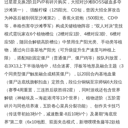
过星星兑换2阶且PVP有碎片购买，大招对沙滩BOSS破血多夺
沙滩第一）、强酸柠檬（125阳光、CD短，曾因大招全屏攻击
为神器后被削弱至沙滩第2）、香蕉火箭炮（500阳光、CD中
等，单格伤害夺沙滩季军）构成关键植物阵容；“双人对决”竞技
模式需玩家在6个植物槽位（2槽对应1阶、4槽对应3阶、6槽对
应5阶，随回合解锁高阶槽位）中禁用生产阳光类、手动类等植
物，通过向日葵基地产阳光（可升级提升生产速度与种植上
限），搭配8款固定僵尸（普通僵尸、僵尸鸡等）按队列放置，
在3X13上下半场场地中，结合迷雾、浮板等地形及融合主题（3
个同类型僵尸触发融合成精英僵尸），以20回合内基地血量
（僵尸达底线旗帜扣血）定胜负，段位分铜锅至宗师锅6大段位
（赛季4周重置，三连胜后获胜得2星），同时游戏还包含世界
解锁（神秘埃及→海盗港湾等13个世界）、植物进阶（五阶需
碎片与同色培养液，五阶卷心菜具分裂功能）、创作关卡技巧
（传送带初始3秒/个，减速数量-8后10秒/个）及暑期“海底世
界”第二章（6x10地图、双面夹击模式，新增噗噗鱼藤等2款植