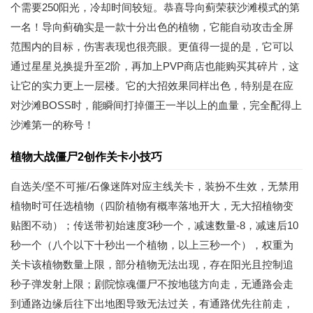
个需要250阳光，冷却时间较短。恭喜导向蓟荣获沙滩模式的第
一名！导向蓟确实是一款十分出色的植物，它能自动攻击全屏
范围内的目标，伤害表现也很亮眼。更值得一提的是，它可以
通过星星兑换提升至2阶，再加上PVP商店也能购买其碎片，这
让它的实力更上一层楼。它的大招效果同样出色，特别是在应
对沙滩BOSS时，能瞬间打掉僵王一半以上的血量，完全配得上
沙滩第一的称号！
植物大战僵尸2创作关卡小技巧
自选关/坚不可摧/石像迷阵对应主线关卡，装扮不生效，无禁用
植物时可任选植物（四阶植物有概率落地开大，无大招植物变
贴图不动）；传送带初始速度3秒一个，减速数量-8，减速后10
秒一个（八个以下十秒出一个植物，以上三秒一个），权重为
关卡该植物数量上限，部分植物无法出现，存在阳光且控制追
秒子弹发射上限；剧院惊魂僵尸不按地毯方向走，无通路会走
到通路边缘后往下出地图导致无法过关，有通路优先往前走，