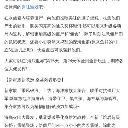
松休闲的
趣味游戏
吧~
在水族箱内培养僵尸，向他们投喂美味的脑子蛋糕，收集他们
产出的硬币，购买闪亮亮的通关奖杯!硬币还可以用来升级各项
局内道具，解锁更加高级的僵尸和“僵食”，除了时刻注意僵尸们
的饥饿状态，还要小心突然来捣乱的深海鱼群(原来鱼群的“中
立”在这儿是吧)，快速点击可以驱赶他们。
大家可以在“海底世界”第15天、第24天体验到全新玩法，期待各
位大佬发挥!
【新家族新装扮 桑葚熔岩形态】
新家族「乘风破浪」上线，海洋家族大集合，联手对抗僵尸大
军!新家族包含海蘑菇、海带守卫、氧气藻、海神草与海豌豆。
集齐家族可以为植物们解锁强力加成哦~
海底火山大爆发，桑葚爆破手化身熔岩战神，全新「熔岩超级
装扮」震撼登场，给僵尸们来一点小小的岩浆震撼。除此之