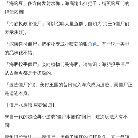
「海豌豆」多方向发射水弹，海底输出扛把子，精英豌豆们的
绝佳搭档!
「海底执政官僵尸」可以召唤大量鱼群，自诩为“海王”(僵尸们
表示质疑)。
「深海祭司僵尸」把植物变成小喷菇的狠
角色
。有一说一美甲
的品味很不错。
「海胆投手僵尸」会向植物们丢海胆。冷知识：海胆投手僵尸
从古至今都是干搓澡的。
「遗迹僵尸(们)」美好王国的昔日沉入海底成为遗迹，而僵尸正
是遗迹本身。
【僵尸水族馆 重磅回归】
来自一代的超经典小游戏“僵尸水族馆”回归，这次玩法大有不
同!
摸鱼进阶玩法——摸僵尸，厌倦了海底的打打杀杀，来一盘轻