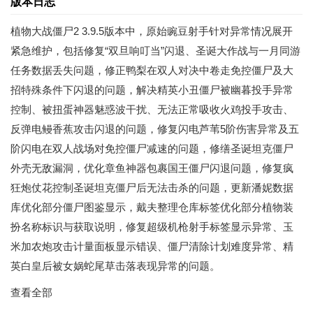
版本日志
植物大战僵尸2 3.9.5版本中，原始豌豆射手针对异常情况展开
紧急维护，包括修复“双旦响叮当”闪退、圣诞大作战与一月同游
任务数据丢失问题，修正鸭梨在双人对决中卷走免控僵尸及大
招特殊条件下闪退的问题，解决精英小丑僵尸被幽暮投手异常
控制、被扭蛋神器魅惑波干扰、无法正常吸收火鸡投手攻击、
反弹电鳗香蕉攻击闪退的问题，修复闪电芦苇5阶伤害异常及五
阶闪电在双人战场对免控僵尸减速的问题，修缮圣诞坦克僵尸
外壳无敌漏洞，优化章鱼神器包裹国王僵尸闪退问题，修复疯
狂炮仗花控制圣诞坦克僵尸后无法击杀的问题，更新潘妮数据
库优化部分僵尸图鉴显示，戴夫整理仓库标签优化部分植物装
扮名称标识与获取说明，修复超级机枪射手标签显示异常、玉
米加农炮攻击计量面板显示错误、僵尸清除计划难度异常、精
英白皇后被女娲蛇尾草击落表现异常的问题。
查看全部