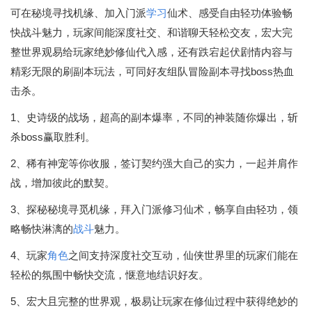
可在秘境寻找机缘、加入门派
学习
仙术、感受自由轻功体验畅
快战斗魅力，玩家间能深度社交、和谐聊天轻松交友，宏大完
整世界观易给玩家绝妙修仙代入感，还有跌宕起伏剧情内容与
精彩无限的刷副本玩法，可同好友组队冒险副本寻找boss热血
击杀。
1、史诗级的战场，超高的副本爆率，不同的神装随你爆出，斩
杀boss赢取胜利。
2、稀有神宠等你收服，签订契约强大自己的实力，一起并肩作
战，增加彼此的默契。
3、探秘秘境寻觅机缘，拜入门派修习仙术，畅享自由轻功，领
略畅快淋漓的
战斗
魅力。
4、玩家
角色
之间支持深度社交互动，仙侠世界里的玩家们能在
轻松的氛围中畅快交流，惬意地结识好友。
5、宏大且完整的世界观，极易让玩家在修仙过程中获得绝妙的