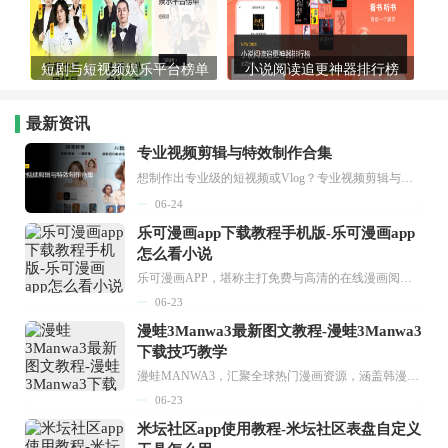
短剧与短视频娱乐平台榜单
小说阅读追更神器排行榜
最新资讯
专业视频剪辑与特效制作合集
想制作出专业级的短视频或Vlog？专业视频剪辑与特效制作大全专题为你提供了从剪辑、抠像到特效包装的全套解决方案。无论是添加炫酷的片头、进行精准的视频抠图，还是制...
06-24
乐可漫画app下载教程手机版-乐可漫画app
怎么看小说
乐可漫画APP，堪称主打免费与高清的在线漫画阅读神器。其官方版提供海量完整版漫画资源，无论是国内漫画，还是日漫、韩漫、台漫、美漫等国外漫画，应有尽有，随时供你阅读。只需轻点一下，便能直接进入阅读界面。不仅如此，乐可漫画最新版本更新速度极快，在这里，你总能抢先看到全网一手漫画章节内容！...
06-23
漫蛙3Manwa3最新图文教程-漫蛙3Manwa3
下载技巧教学
漫蛙MANWA3，汇聚全球热门漫画资源，涵盖韩漫、欧美漫画、国漫等多种类型，题材丰富多样，全方位满足用户阅读喜好。它不仅是阅读平台，更是创作平台，为广大用户打造零门槛创作环境。...
06-23
米坛社区app使用教程-米坛社区表盘自定义