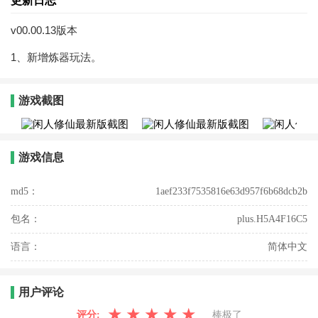
更新日志
v00.00.13版本
1、新增炼器玩法。
游戏截图
游戏信息
md5：
1aef233f7535816e63d957f6b68dcb2b
包名：
plus.H5A4F16C5
语言：
简体中文
用户评论
★
★
★
★
★
评分:
棒极了