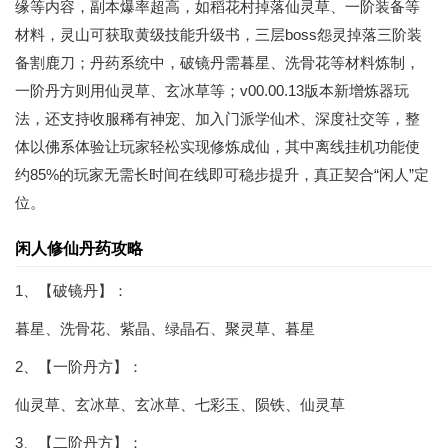
缘等内容，副本爆率超高，如稻花村掉落仙灵草、一阶装备等
材料，灵山可获取黄级技能升级书，三层boss怨灵掉落三阶装
备割鹿刀；丹药系统中，破镜丹需暮星、洗骨花等材料炼制，
一阶丹方则用仙灵草、玄冰草等；v00.00.13版本新增炼器玩
法，还支持收服稀有神宠、加入门派学仙术、深度社交等，整
体以佛系体验让玩家轻松实现修炼成仙，其中离线挂机功能使
约85%的玩家无需长时间在线即可稳步提升，真正契合“闲人”定
位。
闲人修仙丹药攻略
1、【破镜丹】：
暮星、洗骨花、紫晶、绿晶石、聚灵草、暮星
2、【一阶丹方】：
仙灵草、玄冰草、玄冰草、七彩玉、陨铁、仙灵草
3、【二阶丹方】：