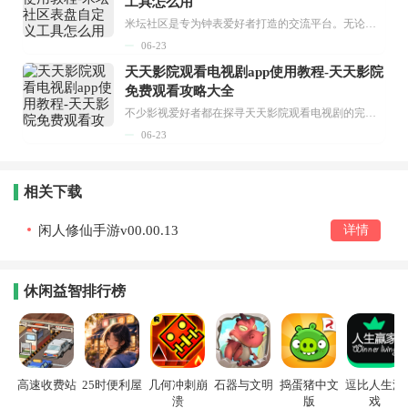
工具怎么用
米坛社区是专为钟表爱好者打造的交流平台。无论你是初涉钟表领域的普通爱好者，还是拥有多年收藏经验的资深玩家，都能在此找到属于自己的天地。 无需注册，就能轻松参与其中。通过专业的讨论论坛与丰富的交互功能，你可与世界各地的钟表爱好者畅快交流。若你钟情于钟表，米坛社区无疑是值得一试的理想之选。在这里，你能获取最新的手表资讯，交流见解，提升鉴赏品味，让每一块手表都成为收藏故事中重要的一部分。感兴趣的朋友，不要错过下载机会。...
06-23
天天影院观看电视剧app使用教程-天天影院
免费观看攻略大全
不少影视爱好者都在探寻天天影院观看电视剧的完整方法，结合最新平台使用规则，本篇新手入门攻略全面讲解观看渠道、检索流程、播放设置以及画面模式调整等实用内容。全文适配手机、电脑等主流设备，步骤简洁易懂，无论是初次使用的新手，还是想要优化观影体验的用户，都能参照内容快速上手，熟练掌握平台各项操作技巧，轻松畅享影视内容。...
06-23
相关下载
闲人修仙手游v00.00.13
详情
休闲益智排行榜
高速收费站
25时便利屋
几何冲刺崩
石器与文明
捣蛋猪中文
逗比人生游
溃
版
戏