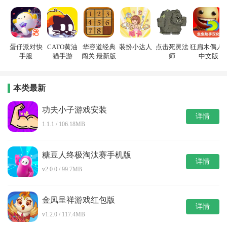
蛋仔派对快
CATO黄油
华容道经典
装扮小达人
点击死灵法
狂扁木偶人2
手服
猫手游
闯关 最新版
师
中文版
本类最新
功夫小子游戏安装
详情
1.1.1 / 106.18MB
糖豆人终极淘汰赛手机版
详情
v2.0.0 / 99.7MB
金凤呈祥游戏红包版
详情
v1.2.0 / 117.4MB