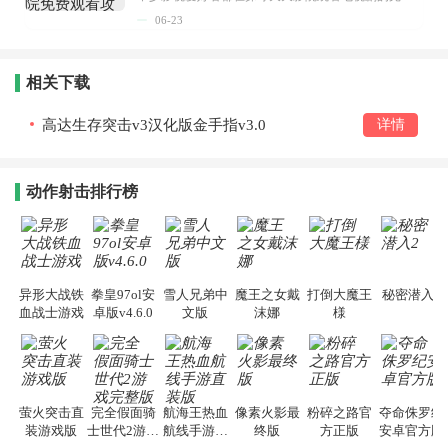
06-23
相关下载
高达生存突击v3汉化版金手指v3.0
详情
动作射击排行榜
异形大战铁
拳皇97ol安
雪人兄弟中
魔王之女戴
打倒大魔王
秘密潜入2
血战士游戏
卓版v4.6.0
文版
沫娜
様
萤火突击直
完全假面骑
航海王热血
像素火影最
粉碎之路官
夺命侏罗纪
装游戏版
士世代2游戏
航线手游直
终版
方正版
安卓官方版