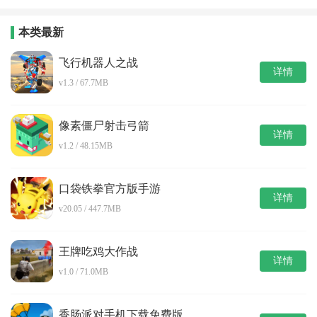
完整版
装版
本类最新
飞行机器人之战
详情
v1.3 / 67.7MB
像素僵尸射击弓箭
详情
v1.2 / 48.15MB
口袋铁拳官方版手游
详情
v20.05 / 447.7MB
王牌吃鸡大作战
详情
v1.0 / 71.0MB
香肠派对手机下载免费版