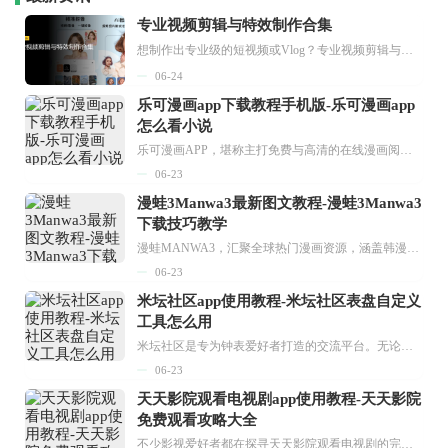
专业视频剪辑与特效制作合集
想制作出专业级的短视频或Vlog？专业视频剪辑与特效制作大全专题为你提供了从剪辑、抠像到特效包装的全套解决方案。无论是添加炫酷的片头、进行精准的视频抠图，还是制...
06-24
乐可漫画app下载教程手机版-乐可漫画app
怎么看小说
乐可漫画APP，堪称主打免费与高清的在线漫画阅读神器。其官方版提供海量完整版漫画资源，无论是国内漫画，还是日漫、韩漫、台漫、美漫等国外漫画，应有尽有，随时供你阅读。只需轻点一下，便能直接进入阅读界面。不仅如此，乐可漫画最新版本更新速度极快，在这里，你总能抢先看到全网一手漫画章节内容！...
06-23
漫蛙3Manwa3最新图文教程-漫蛙3Manwa3
下载技巧教学
漫蛙MANWA3，汇聚全球热门漫画资源，涵盖韩漫、欧美漫画、国漫等多种类型，题材丰富多样，全方位满足用户阅读喜好。它不仅是阅读平台，更是创作平台，为广大用户打造零门槛创作环境。...
06-23
米坛社区app使用教程-米坛社区表盘自定义
工具怎么用
米坛社区是专为钟表爱好者打造的交流平台。无论你是初涉钟表领域的普通爱好者，还是拥有多年收藏经验的资深玩家，都能在此找到属于自己的天地。 无需注册，就能轻松参与其中。通过专业的讨论论坛与丰富的交互功能，你可与世界各地的钟表爱好者畅快交流。若你钟情于钟表，米坛社区无疑是值得一试的理想之选。在这里，你能获取最新的手表资讯，交流见解，提升鉴赏品味，让每一块手表都成为收藏故事中重要的一部分。感兴趣的朋友，不要错过下载机会。...
06-23
天天影院观看电视剧app使用教程-天天影院
免费观看攻略大全
不少影视爱好者都在探寻天天影院观看电视剧的完整方法，结合最新平台使用规则，本篇新手入门攻略全面讲解观看渠道、检索流程、播放设置以及画面模式调整等实用内容。全文适配手机、电脑等主流设备，步骤简洁易懂，无论是初次使用的新手，还是想要优化观影体验的用户，都能参照内容快速上手，熟练掌握平台各项操作技巧，轻松畅享影视内容。...