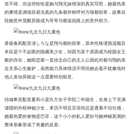
笑不得，但这些恰恰是她与翔兄妹情深的真实写照，她最热衷
的事情是调戏容易当真的九条都并称呼对方喵都前辈，故事后
段她意外觉醒异能成为哥哥与都追凶路上的意外助力。
香坂春风配音渚しろな是翔与都的前辈，原本性格谨慎温顺且
本应是个不起眼的隐藏美少女，却因为某个原因成为校园女王
般的存在，她暗恋着一直挂念自己的主人公因此对都与翔的亲
近关系心生嫉妒，虽然能力具体情况不明但她会毫不犹豫地对
他人发动异能这一点需要特别留意。
结城希亚配音夏和小是玖方女子学院二年级生，全身上下充满
谜团的外校神秘少女，来历不明且言语间总是透着不信任感，
她最热爱的食物是巴菲，这个小小的私人爱好与她神秘莫测的
整体形象形成了有趣的反差。