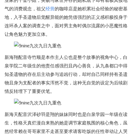
业家的千金小姐，美貌与家世并存的她私底下却有着极其接地
气的消费观念，祖父
经营
的咖啡店是她积累社会经验的秘密基
地，入手圣遗物后觉醒异能的她凭借强烈的正义感积极投身于
连环杀人案的调查之中，面对男主角时偶尔流露的小恶魔性格
让角色魅力更加立体。
新海翔配音寺竹顺是本作主人公也是整个故事的视角中心，白
泉学院二年级生的他责任感强烈且内心善良，从九条都口中得
知圣遗物的存在后主动参与追凶行动，却对自己同样持有圣遗
物且身为支配者的事实浑然不觉，这种无自觉的设定为后续剧
情反转埋下了重要伏笔。
新海天配音沢泽砂羽是翔的妹妹同时也是白泉学园一年级在读
生，性格天真烂漫自来熟的她是调节家庭氛围的核心角色，虽
然经常赖在哥哥家里不走甚至要求请客吃饭的任性举动让人哭