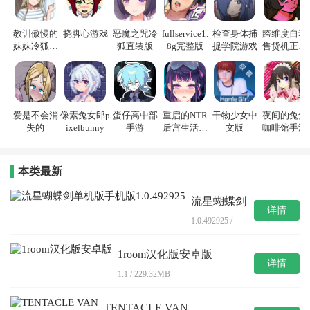
教训傲慢的
挠脚心游戏
恶魔之咒冷
fullservice1.
检查身体捕
跨维度自动
妹妹冷狐游
狐直装版
8g完整版
捉学院游戏
售货机正式
戏
版
爱是不会消
像素兔女郎p
蛋仔高中部
重启的NTR
干物少女中
夜间的兔兔
失的
ixelbunny
手游
后宫生活游
文版
咖啡馆手游
戏
本类最新
流星蝴蝶剑
详情
单机版手机
1.0.492925 /
版1.0.492925
1894.23MB
1room汉化版安卓版
详情
1.1 / 229.32MB
TENTACLE VAN