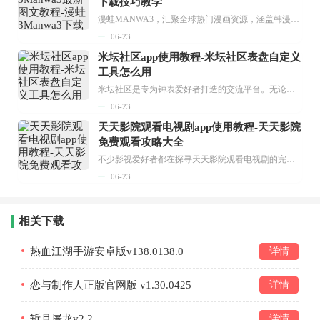
下载技巧教学
漫蛙MANWA3，汇聚全球热门漫画资源，涵盖韩漫、欧美漫画、国漫等多种类型，题材丰富多样，全方位满足用户阅读喜好。它不仅是阅读平台，更是创作平台，为广大用户打造零门槛创作环境。...
06-23
米坛社区app使用教程-米坛社区表盘自定义
工具怎么用
米坛社区是专为钟表爱好者打造的交流平台。无论你是初涉钟表领域的普通爱好者，还是拥有多年收藏经验的资深玩家，都能在此找到属于自己的天地。 无需注册，就能轻松参与其中。通过专业的讨论论坛与丰富的交互功能，你可与世界各地的钟表爱好者畅快交流。若你钟情于钟表，米坛社区无疑是值得一试的理想之选。在这里，你能获取最新的手表资讯，交流见解，提升鉴赏品味，让每一块手表都成为收藏故事中重要的一部分。感兴趣的朋友，不要错过下载机会。...
06-23
天天影院观看电视剧app使用教程-天天影院
免费观看攻略大全
不少影视爱好者都在探寻天天影院观看电视剧的完整方法，结合最新平台使用规则，本篇新手入门攻略全面讲解观看渠道、检索流程、播放设置以及画面模式调整等实用内容。全文适配手机、电脑等主流设备，步骤简洁易懂，无论是初次使用的新手，还是想要优化观影体验的用户，都能参照内容快速上手，熟练掌握平台各项操作技巧，轻松畅享影视内容。...
06-23
相关下载
热血江湖手游安卓版v138.0138.0
详情
恋与制作人正版官网版 v1.30.0425
详情
斩月屠龙v2.2
详情