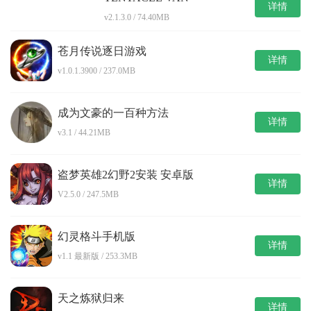
详情
v2.1.3.0 / 74.40MB
苍月传说逐日游戏
详情
v1.0.1.3900 / 237.0MB
成为文豪的一百种方法
详情
v3.1 / 44.21MB
盗梦英雄2幻野2安装 安卓版
详情
V2.5.0 / 247.5MB
幻灵格斗手机版
详情
v1.1 最新版 / 253.3MB
天之炼狱归来
详情