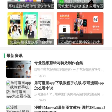
系统监控与硬件管理软件专区
同城生活与政务服务应用专区
短剧与短视频娱乐平台榜单
小说阅读追更神器排行榜
最新资讯
专业视频剪辑与特效制作合集
想制作出专业级的短视频或Vlog？专业视频剪辑与特效制作大全专题为你提供了从剪辑、抠像到特效包装的全套解决方案。无论是添加炫酷的片头、进行精准的视频抠图，还是制...
06-24
乐可漫画app下载教程手机版-乐可漫画app
怎么看小说
乐可漫画APP，堪称主打免费与高清的在线漫画阅读神器。其官方版提供海量完整版漫画资源，无论是国内漫画，还是日漫、韩漫、台漫、美漫等国外漫画，应有尽有，随时供你阅读。只需轻点一下，便能直接进入阅读界面。不仅如此，乐可漫画最新版本更新速度极快，在这里，你总能抢先看到全网一手漫画章节内容！...
06-23
漫蛙3Manwa3最新图文教程-漫蛙3Manwa3