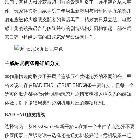
民间，普通人就此获得超能力的设定引爆了一连串离奇杀人事
件，玩家将扮演白泉学院二年级生新海翔与同班同学九条都并
肩追查被称为魔眼支配者的幕后黑手，精致的日系立绘、电影
感十足的镜头语言与多线并行的剧情结构共同构筑起一部在玩
家口碑中持续走高的日式恋爱冒险游戏佳作。
主线结局两条路详细分支
本作剧情走向取决于开局后连续五个关键选择的不同组合，严
格来说只存在BAD END与TRUE END两条主要分支，但每一个
选项的取舍都会微妙地影响玩家对剧情节奏和人物关系的感知
体验，以下按结局类型分别梳理对应的选项序列。
BAD END触发路线
选择链为：从NewGame全新开始→在第一个事件节点选择不要
多管闲事→后续对话中选择还是送她比较好吧→危机场景中赶