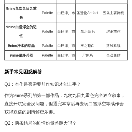
9nine九次九日九重
Palette
白巳津川市
圣遗物Artifact
五条主要路线
色
9nine白雪浮空的记
Palette
白巳津川市
黑之白毛
继承前作
忆
9nine汗水的结晶
Palette
白巳津川市
王之苍白
路线延续
9nine最终兵器
Palette
白巳津川市
尸体系
全员集结
新手常见困惑解答
Q1：本作是否需要前作知识才能上手？
作为9nine系列的第一部作品，九次九日九重色完全独立叙事，
直接开坑完全没问题，但通完本章后再去玩白雪浮空等续作会
获得双倍的剧情解密乐趣。
Q2：两条结局的剧情份量差距大吗？