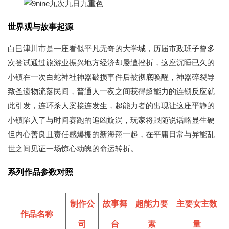
世界观与故事起源
白巳津川市是一座看似平凡无奇的大学城，历届市政班子曾多
次尝试通过旅游业振兴地方经济却屡遭挫折，这座沉睡已久的
小镇在一次白蛇神社神器破损事件后被彻底唤醒，神器碎裂导
致圣遗物流落民间，普通人一夜之间获得超能力的连锁反应就
此引发，连环杀人案接连发生，超能力者的出现让这座平静的
小镇陷入了与时间赛跑的追凶旋涡，玩家将跟随说话略显生硬
但内心善良且责任感爆棚的新海翔一起，在平庸日常与异能乱
世之间见证一场惊心动魄的命运转折。
系列作品参数对照
制作公
故事舞
超能力要
主要女主数
作品名称
司
台
素
量