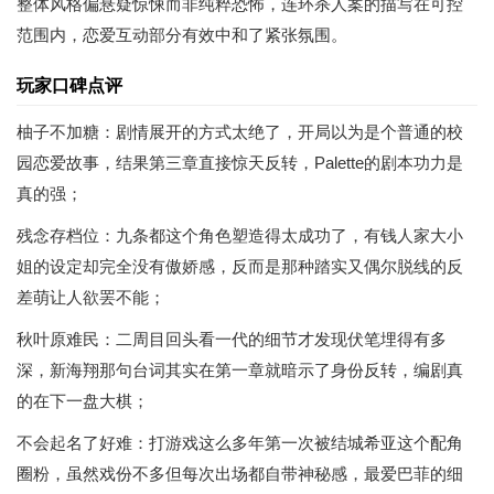
整体风格偏悬疑惊悚而非纯粹恐怖，连环杀人案的描写在可控
范围内，恋爱互动部分有效中和了紧张氛围。
玩家口碑点评
柚子不加糖：剧情展开的方式太绝了，开局以为是个普通的校
园恋爱故事，结果第三章直接惊天反转，Palette的剧本功力是
真的强；
残念存档位：九条都这个角色塑造得太成功了，有钱人家大小
姐的设定却完全没有傲娇感，反而是那种踏实又偶尔脱线的反
差萌让人欲罢不能；
秋叶原难民：二周目回头看一代的细节才发现伏笔埋得有多
深，新海翔那句台词其实在第一章就暗示了身份反转，编剧真
的在下一盘大棋；
不会起名了好难：打游戏这么多年第一次被结城希亚这个配角
圈粉，虽然戏份不多但每次出场都自带神秘感，最爱巴菲的细