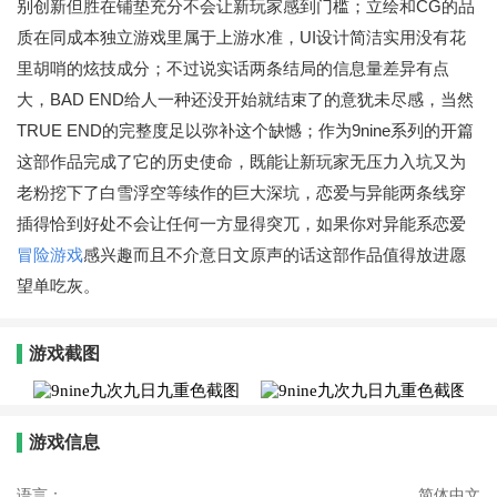
别创新但胜在铺垫充分不会让新玩家感到门槛；立绘和CG的品
质在同成本独立游戏里属于上游水准，UI设计简洁实用没有花
里胡哨的炫技成分；不过说实话两条结局的信息量差异有点
大，BAD END给人一种还没开始就结束了的意犹未尽感，当然
TRUE END的完整度足以弥补这个缺憾；作为9nine系列的开篇
这部作品完成了它的历史使命，既能让新玩家无压力入坑又为
老粉挖下了白雪浮空等续作的巨大深坑，恋爱与异能两条线穿
插得恰到好处不会让任何一方显得突兀，如果你对异能系恋爱
冒险游戏
感兴趣而且不介意日文原声的话这部作品值得放进愿
望单吃灰。
游戏截图
游戏信息
语言：
简体中文