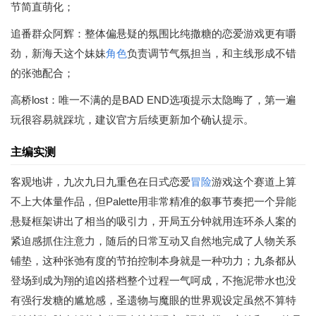
节简直萌化；
追番群众阿辉：整体偏悬疑的氛围比纯撒糖的恋爱游戏更有嚼
劲，新海天这个妹妹
角色
负责调节气氛担当，和主线形成不错
的张弛配合；
高桥lost：唯一不满的是BAD END选项提示太隐晦了，第一遍
玩很容易就踩坑，建议官方后续更新加个确认提示。
主编实测
客观地讲，九次九日九重色在日式恋爱
冒险
游戏这个赛道上算
不上大体量作品，但Palette用非常精准的叙事节奏把一个异能
悬疑框架讲出了相当的吸引力，开局五分钟就用连环杀人案的
紧迫感抓住注意力，随后的日常互动又自然地完成了人物关系
铺垫，这种张弛有度的节拍控制本身就是一种功力；九条都从
登场到成为翔的追凶搭档整个过程一气呵成，不拖泥带水也没
有强行发糖的尴尬感，圣遗物与魔眼的世界观设定虽然不算特