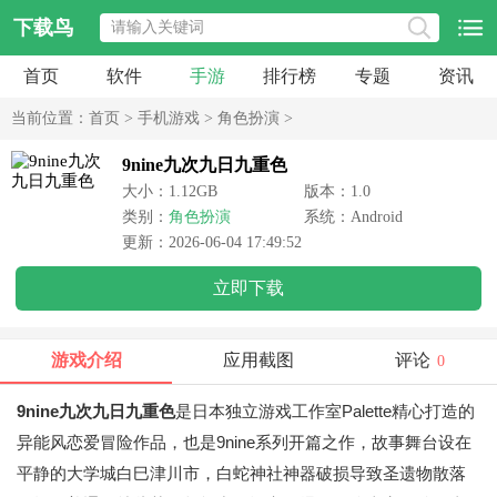
下载鸟
首页
软件
手游
排行榜
专题
资讯
当前位置：
首页
>
手机游戏
>
角色扮演
>
9nine九次九日九重色
大小：1.12GB
版本：1.0
类别：
角色扮演
系统：Android
更新：2026-06-04 17:49:52
立即下载
游戏介绍
应用截图
评论
0
9nine九次九日九重色
是日本独立游戏工作室Palette精心打造的
异能风恋爱冒险作品，也是9nine系列开篇之作，故事舞台设在
平静的大学城白巳津川市，白蛇神社神器破损导致圣遗物散落