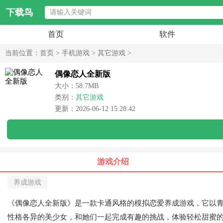
下载鸟
首页
软件
当前位置：
首页
>
手机游戏
>
其它游戏
>
偶像恋人全新版
大小：58.7MB
类别：
其它游戏
更新：2026-06-12 15:28:42
游戏介绍
养成游戏
《偶像恋人全新版》是一款卡通风格的模拟恋爱养成游戏，它以
性格各异的美少女，和她们一起完成有趣的挑战，体验轻松甜蜜