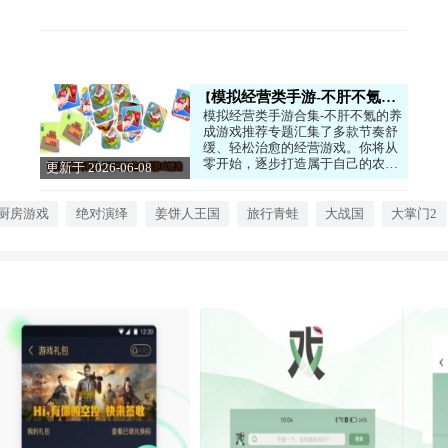
模拟经营类手游-不肝不氪的养成游戏精选
模拟经营类手游合集-不肝不氪的养
成游戏推荐专题汇集了多款节奏舒
缓、轻松治愈的经营游戏。你将从
零开始，逐步打造属于自己的农
更新于 2026-06-08
场、餐厅或王国。无需高强度操
12:48:03
作，每天花少量时间打理，就能看
着产业慢慢壮大，收获满满的成就
厨房游戏
绝对演绎
姜饼人王国
旅行青蛙
大战国
大掌门2
感。非常适合想要放松心情、享受
慢节奏生活的玩家。立即下载，开
启你的冒险。