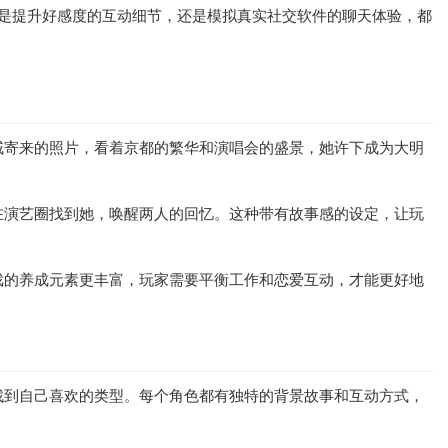
是提升好感度的互动细节，还是模拟真实社交软件的聊天体验，都
戚寄来的照片，看着京都的繁华和演唱会的盛景，她许下成为大明
在演艺圈找到她，唤醒两人的回忆。这种带有故事感的设定，让玩
戏的养成元素更丰富，玩家需要平衡工作和恋爱互动，才能更好地
找到自己喜欢的类型。每个角色都有独特的背景故事和互动方式，