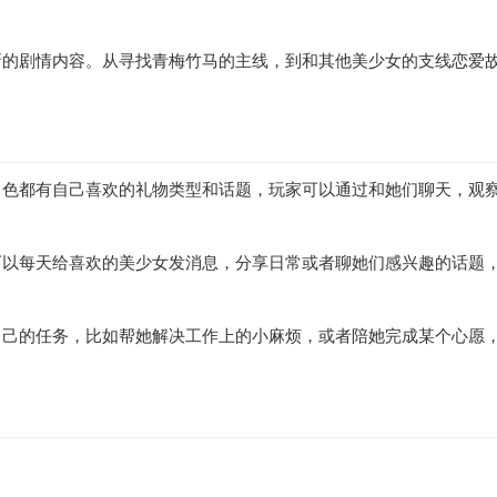
新的剧情内容。从寻找青梅竹马的主线，到和其他美少女的支线恋爱
角色都有自己喜欢的礼物类型和话题，玩家可以通过和她们聊天，观
可以每天给喜欢的美少女发消息，分享日常或者聊她们感兴趣的话题
己的任务，比如帮她解决工作上的小麻烦，或者陪她完成某个心愿，