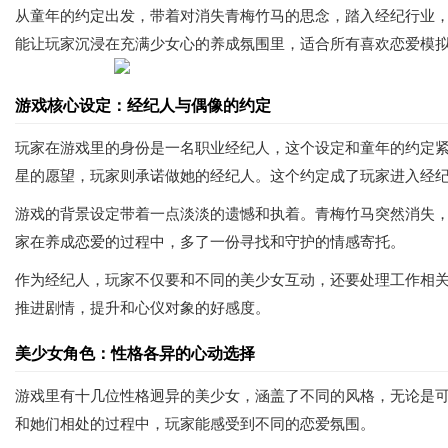
从童年的约定出发，带着对消失青梅竹马的思念，踏入经纪行业，
能让玩家沉浸在充满少女心的养成氛围里，适合所有喜欢恋爱模
游戏核心设定：经纪人与偶像的约定
玩家在游戏里的身份是一名职业经纪人，这个设定和童年的约定
星的愿望，玩家则承诺做她的经纪人。这个约定成了玩家进入经
游戏的背景设定带着一点淡淡的遗憾和执着。青梅竹马突然消失
家在养成恋爱的过程中，多了一份寻找和守护的情感寄托。
作为经纪人，玩家不仅要和不同的美少女互动，还要处理工作相
推进剧情，提升和心仪对象的好感度。
美少女角色：性格各异的心动选择
游戏里有十几位性格迥异的美少女，涵盖了不同的风格，无论是
和她们相处的过程中，玩家能感受到不同的恋爱氛围。