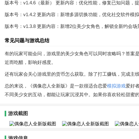
版本号：v1.4.6（最新） 更新内容：优化性能，修复已知问题，
版本号：v1.4.2 更新内容：新增多源切换功能，优化社交软件
版本号：v1.3.8 更新内容：新增2位美少女角色，解锁全新约会场
常见问题与游戏总结
有的玩家可能会问，游戏里的美少女角色可以同时攻略吗？答案
近而吃醋，影响好感度。
还有玩家会关心游戏里的货币怎么获取。除了打工赚钱，完成主
总的来说，《偶像恋人全新版》是一款很适合恋爱
模拟游戏
爱好
不同美少女的互动，都能让玩家沉浸其中。如果你喜欢轻松甜蜜
游戏截图
游戏信息