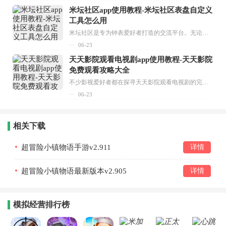
米坛社区app使用教程-米坛社区表盘自定义
工具怎么用
米坛社区是专为钟表爱好者打造的交流平台。无论你是初涉钟表领域的普通爱好者，还是拥有多年收藏经验的资深玩家，都能在此找到属于自己的天地。 无需注册，就能轻松参与其中。通过专业的讨论论坛与丰富的交互功能，你可与世界各地的钟表爱好者畅快交流。若你钟情于钟表，米坛社区无疑是值得一试的理想之选。在这里，你能获取最新的手表资讯，交流见解，提升鉴赏品味，让每一块手表都成为收藏故事中重要的一部分。感兴趣的朋友，不要错过下载机会。...
06-23
天天影院观看电视剧app使用教程-天天影院
免费观看攻略大全
不少影视爱好者都在探寻天天影院观看电视剧的完整方法，结合最新平台使用规则，本篇新手入门攻略全面讲解观看渠道、检索流程、播放设置以及画面模式调整等实用内容。全文适配手机、电脑等主流设备，步骤简洁易懂，无论是初次使用的新手，还是想要优化观影体验的用户，都能参照内容快速上手，熟练掌握平台各项操作技巧，轻松畅享影视内容。...
06-23
相关下载
超冒险小镇物语手游v2.911
详情
超冒险小镇物语最新版本v2.905
详情
模拟经营排行榜