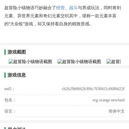
超冒险小镇物语巧妙融合了
经营
、
战斗
与养成玩法，同时将剑
元素、异世界元素和奇幻元素交织其中，堪称一款元素丰富
的“大杂烩”游戏，却又保持着自身的精致质感。
游戏截图
游戏信息
md5：
cb2b29b8662b306c7630411c0688d22f
包名：
org.orange.newland
语言：
简体中文