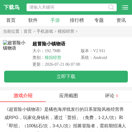
下载鸟
首页
软件
手游
排行榜
专题
资讯
当前位置：
首页
>
手机游戏
>
模拟经营
>
超冒险小镇物语
大小：192.7MB
版本：V2.911
类别：
模拟经营
系统：Android
更新：2026-07-21 06:07:00
立即下载
游戏介绍
应用截图
评论
0
《超冒险小镇物语》是橘色海岸线发行的日系冒险风格经营养
成RPG，玩家化身镇长，通过「普招」（免费，1-2人/次）和
「即招」（100钻石/次，3-4人/次）招募冒险者，需前期招满人