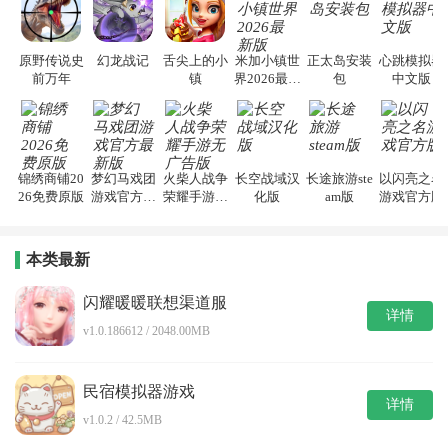
原野传说史
幻龙战记
舌尖上的小
米加小镇世
正太岛安装
心跳模拟器
前万年
镇
界2026最新
包
中文版
版
锦绣商铺20
梦幻马戏团
火柴人战争
长空战域汉
长途旅游ste
以闪亮之名
26免费原版
游戏官方最
荣耀手游无
化版
am版
游戏官方版
新版
广告版
本类最新
闪耀暖暖联想渠道服
详情
v1.0.186612 / 2048.00MB
民宿模拟器游戏
详情
v1.0.2 / 42.5MB