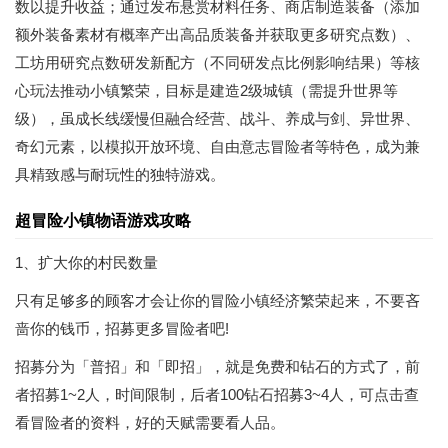
数以提升收益；通过发布悬赏材料任务、商店制造装备（添加
额外装备素材有概率产出高品质装备并获取更多研究点数）、
工坊用研究点数研发新配方（不同研发点比例影响结果）等核
心玩法推动小镇繁荣，目标是建造2级城镇（需提升世界等
级），虽成长线缓慢但融合经营、战斗、养成与剑、异世界、
奇幻元素，以模拟开放环境、自由意志冒险者等特色，成为兼
具精致感与耐玩性的独特游戏。
超冒险小镇物语游戏攻略
1、扩大你的村民数量
只有足够多的顾客才会让你的冒险小镇经济繁荣起来，不要吝
啬你的钱币，招募更多冒险者吧!
招募分为「普招」和「即招」，就是免费和钻石的方式了，前
者招募1~2人，时间限制，后者100钻石招募3~4人，可点击查
看冒险者的资料，好的天赋需要看人品。