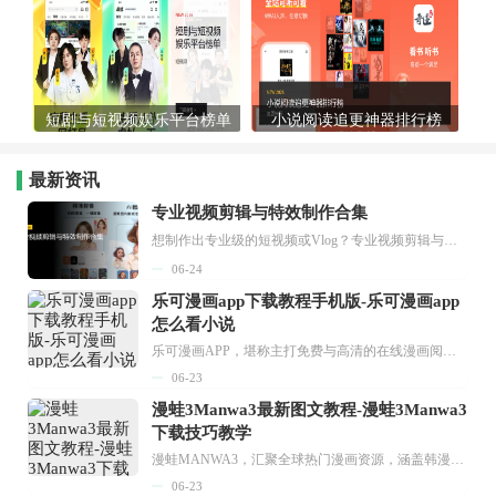
短剧与短视频娱乐平台榜单
小说阅读追更神器排行榜
最新资讯
专业视频剪辑与特效制作合集
想制作出专业级的短视频或Vlog？专业视频剪辑与特效制作大全专题为你提供了从剪辑、抠像到特效包装的全套解决方案。无论是添加炫酷的片头、进行精准的视频抠图，还是制...
06-24
乐可漫画app下载教程手机版-乐可漫画app
怎么看小说
乐可漫画APP，堪称主打免费与高清的在线漫画阅读神器。其官方版提供海量完整版漫画资源，无论是国内漫画，还是日漫、韩漫、台漫、美漫等国外漫画，应有尽有，随时供你阅读。只需轻点一下，便能直接进入阅读界面。不仅如此，乐可漫画最新版本更新速度极快，在这里，你总能抢先看到全网一手漫画章节内容！...
06-23
漫蛙3Manwa3最新图文教程-漫蛙3Manwa3
下载技巧教学
漫蛙MANWA3，汇聚全球热门漫画资源，涵盖韩漫、欧美漫画、国漫等多种类型，题材丰富多样，全方位满足用户阅读喜好。它不仅是阅读平台，更是创作平台，为广大用户打造零门槛创作环境。...
06-23