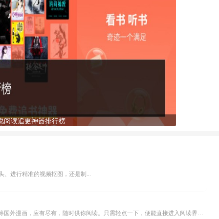
说阅读追更神器排行榜
、进行精准的视频抠图，还是制...
乐可漫画APP，堪称主打免费与高清的在线漫画阅读神器。其官方版提供海量完整版漫画资源，无论是国内漫画，还是日漫、韩漫、台漫、美漫等国外漫画，应有尽有，随时供你阅读。只需轻点一下，便能直接进入阅读界面。不仅如此，乐可漫画最新版本更新速度极快，在这里，你总能抢先看到全网一手漫画章节内容！...