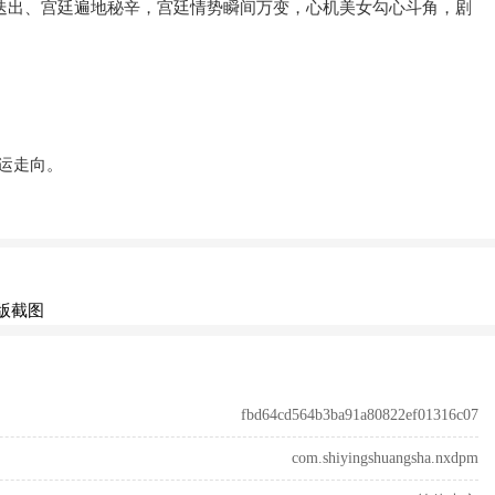
迭出、宫廷遍地秘辛，宫廷情势瞬间万变，心机美女勾心斗角，剧
运走向。
fbd64cd564b3ba91a80822ef01316c07
com.shiyingshuangsha.nxdpm