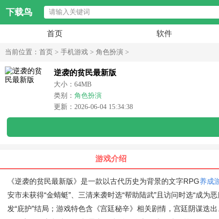
下载鸟
首页
软件
当前位置：
首页
>
手机游戏
>
角色扮演
>
逆袭的贫民最新版
大小：64MB
类别：
角色扮演
更新：2026-06-04 15:34:38
游戏介绍
《逆袭的贫民最新版》是一款以古代历史为背景的文字RPG
养成
安市未获得“金蜻蜓”、三清来袭时选“帮助陆武”且访问时选“成为
发“庇护”结局；游戏特色含《宫廷秘辛》相关剧情，宫廷阴谋迭