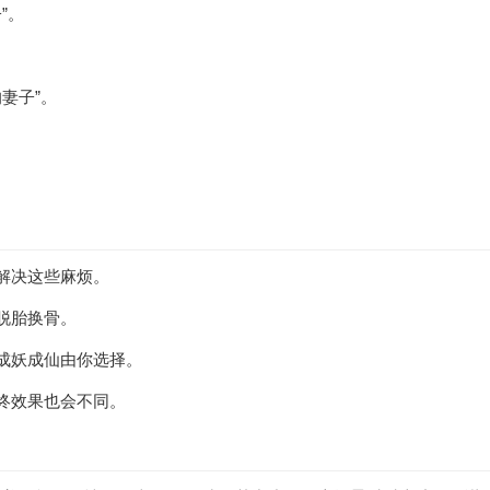
”。
妻子”。
解决这些麻烦。
脱胎换骨。
成妖成仙由你选择。
终效果也会不同。