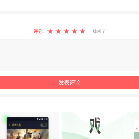
★
★
★
★
★
评分:
棒极了