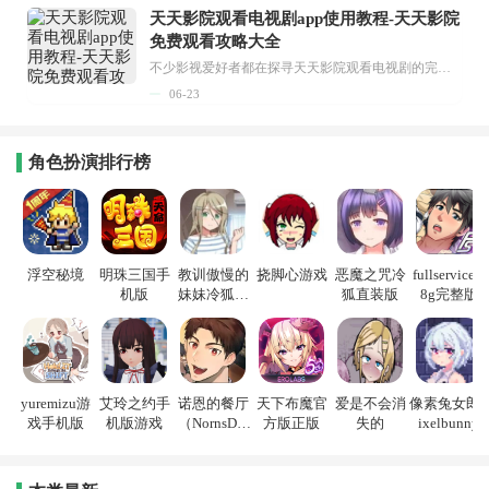
天天影院观看电视剧app使用教程-天天影院
免费观看攻略大全
不少影视爱好者都在探寻天天影院观看电视剧的完整方法，结合最新平台使用规则，本篇新手入门攻略全面讲解观看渠道、检索流程、播放设置以及画面模式调整等实用内容。全文适配手机、电脑等主流设备，步骤简洁易懂，无论是初次使用的新手，还是想要优化观影体验的用户，都能参照内容快速上手，熟练掌握平台各项操作技巧，轻松畅享影视内容。...
06-23
角色扮演排行榜
浮空秘境
明珠三国手
教训傲慢的
挠脚心游戏
恶魔之咒冷
fullservice1.
机版
妹妹冷狐游
狐直装版
8g完整版
戏
yuremizu游
艾玲之约手
诺恩的餐厅
天下布魔官
爱是不会消
像素兔女郎p
戏手机版
机版游戏
（NornsDin
方版正版
失的
ixelbunny
e）