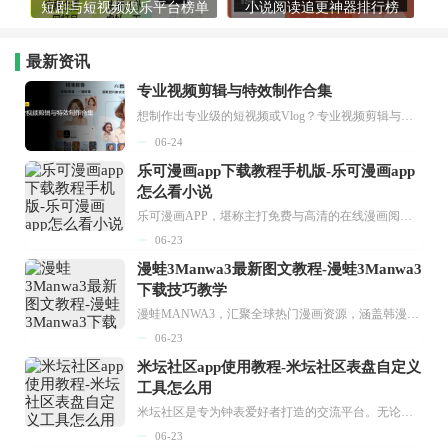
短剧与短视频娱乐平台榜单
小说阅读追更神器排行榜
最新资讯
专业视频剪辑与特效制作合集
想制作出专业级的短视频或Vlog？专业视频剪辑与特效制作大全专题为你提供了从剪辑、抠像到特效包装的全套解决方案。无论是添加炫酷的片头、进行精准的视频抠图，还是制...
06-24
乐可漫画app下载教程手机版-乐可漫画app
怎么看小说
乐可漫画APP，堪称主打免费与高清的在线漫画阅读神器。其官方版提供海量完整版漫画资源，无论是国内漫画，还是日漫、韩漫、台漫、美漫等国外漫画，应有尽有，随时供你阅读。只需轻点一下，便能直接进入阅读界面。不仅如此，乐可漫画最新版本更新速度极快，在这里，你总能抢先看到全网一手漫画章节内容！...
06-23
漫蛙3Manwa3最新图文教程-漫蛙3Manwa3
下载技巧教学
漫蛙MANWA3，汇聚全球热门漫画资源，涵盖韩漫、欧美漫画、国漫等多种类型，题材丰富多样，全方位满足用户阅读喜好。它不仅是阅读平台，更是创作平台，为广大用户打造零门槛创作环境。...
06-23
米坛社区app使用教程-米坛社区表盘自定义
工具怎么用
米坛社区是专为钟表爱好者打造的交流平台。无论你是初涉钟表领域的普通爱好者，还是拥有多年收藏经验的资深玩家，都能在此找到属于自己的天地。 无需注册，就能轻松参与其中。通过专业的讨论论坛与丰富的交互功能，你可与世界各地的钟表爱好者畅快交流。若你钟情于钟表，米坛社区无疑是值得一试的理想之选。在这里，你能获取最新的手表资讯，交流见解，提升鉴赏品味，让每一块手表都成为收藏故事中重要的一部分。感兴趣的朋友，不要错过下载机会。...
06-23