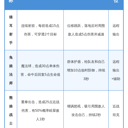
称
位
猫
耳
连续射箭，每箭造成15点
位移跳跃，落地后对周围
远程
射
伤害，可穿透2个目标
敌人造成5点伤害并减速
输出
手
兔
群体护盾，给队友和自己
远程
娘
魔法球，造成30点单体伤
增加10点临时防御，持续
输出
法
害，命中后回复5点生命值
3秒
+辅助
师
熊
重拳出击，造成25点近战
娘
嘲讽怒吼，吸引周围敌人
近战
伤害，有50%概率眩晕敌
战
攻击自己，持续2秒
坦克
人1秒
士