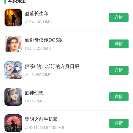
本类最新
盗墓长生印
详情
v3.2.4 / 168.13MB
仙剑奇侠传DOS版
详情
1.0.1.0 / 25.38MB
伊苏6纳比斯汀的方舟日服
详情
v6.1.6 / 999.98MB
欲神幻想
详情
1.0 / 17.7MB
黎明之前手机版
详情
v5.45.141.183.0 / 642.9MB