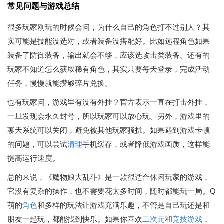
常见问题与游戏总结
很多玩家刚玩的时候会问，为什么自己的角色打不过别人？其
实可能是技能没选对，或者装备没搭配好。比如远程角色如果
装备了防御装备，输出就会不够，应该选攻击类装备。还有的
玩家不知道怎么获取稀有角色，其实只要每天登录，完成活动
任务，慢慢就能攒够碎片兑换。
也有玩家问，游戏里有没有外挂？官方表示一直在打击外挂，
一旦发现会永久封号，所以玩家可以放心玩。另外，游戏里的
聊天系统可以关闭，避免被其他玩家骚扰。如果遇到游戏卡顿
的问题，可以尝试
清理
手机缓存，或者降低游戏画质，这样能
提高运行速度。
总的来说，《魔物娘大乱斗》是一款很适合休闲玩家的游戏，
它没有复杂的操作，也不需要花太多时间，随时都能玩一局。Q
萌的
角色
和多样的玩法让游戏充满乐趣，不管是自己玩还是和
朋友一起玩，都能找到快乐。如果你喜欢
二次元
和
竞技游戏
，