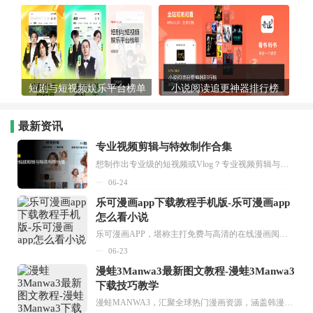
短剧与短视频娱乐平台榜单
小说阅读追更神器排行榜
最新资讯
专业视频剪辑与特效制作合集
想制作出专业级的短视频或Vlog？专业视频剪辑与特效制作大全专题为你提供了从剪辑、抠像到特效包装的全套解决方案。无论是添加炫酷的片头、进行精准的视频抠图，还是制...
06-24
乐可漫画app下载教程手机版-乐可漫画app
怎么看小说
乐可漫画APP，堪称主打免费与高清的在线漫画阅读神器。其官方版提供海量完整版漫画资源，无论是国内漫画，还是日漫、韩漫、台漫、美漫等国外漫画，应有尽有，随时供你阅读。只需轻点一下，便能直接进入阅读界面。不仅如此，乐可漫画最新版本更新速度极快，在这里，你总能抢先看到全网一手漫画章节内容！...
06-23
漫蛙3Manwa3最新图文教程-漫蛙3Manwa3
下载技巧教学
漫蛙MANWA3，汇聚全球热门漫画资源，涵盖韩漫、欧美漫画、国漫等多种类型，题材丰富多样，全方位满足用户阅读喜好。它不仅是阅读平台，更是创作平台，为广大用户打造零门槛创作环境。...