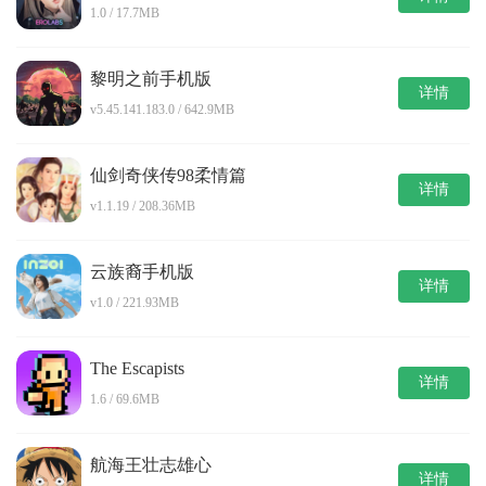
1.0 / 17.7MB
黎明之前手机版
详情
v5.45.141.183.0 / 642.9MB
仙剑奇侠传98柔情篇
详情
v1.1.19 / 208.36MB
云族裔手机版
详情
v1.0 / 221.93MB
The Escapists
详情
1.6 / 69.6MB
航海王壮志雄心
详情