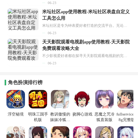
06-23
米坛社区app使用教程-米坛社区表盘自定义
工具怎么用
米坛社区是专为钟表爱好者打造的交流平台。无论你是初涉钟表领域的普通爱好者，还是拥有多年收藏经验的资深玩家，都能在此找到属于自己的天地。 无需注册，就能轻松参与其中。通过专业的讨论论坛与丰富的交互功能，你可与世界各地的钟表爱好者畅快交流。若你钟情于钟表，米坛社区无疑是值得一试的理想之选。在这里，你能获取最新的手表资讯，交流见解，提升鉴赏品味，让每一块手表都成为收藏故事中重要的一部分。感兴趣的朋友，不要错过下载机会。...
06-23
天天影院观看电视剧app使用教程-天天影院
免费观看攻略大全
不少影视爱好者都在探寻天天影院观看电视剧的完整方法，结合最新平台使用规则，本篇新手入门攻略全面讲解观看渠道、检索流程、播放设置以及画面模式调整等实用内容。全文适配手机、电脑等主流设备，步骤简洁易懂，无论是初次使用的新手，还是想要优化观影体验的用户，都能参照内容快速上手，熟练掌握平台各项操作技巧，轻松畅享影视内容。...
06-23
角色扮演排行榜
浮空秘境
明珠三国手
教训傲慢的
挠脚心游戏
恶魔之咒冷
fullservice1.
机版
妹妹冷狐游
狐直装版
8g完整版
戏