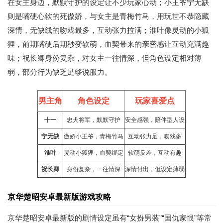
在女主身边，默默守护的设定让不少玩家心动；小王爷宁无缺
则是嘴硬心软的死傲娇，与女主是青梅竹马，用玩世不恭隐藏
深情，无缺线的吻戏最多，互动张力拉满；淮叶像灵动的小狐
狸，前期嘴硬后期秒变软萌，血契带来的亲密感让互动充满趣
味；祝长卿身份复杂，对女主一往情深，但角色设定相对薄
弱，部分行为缺乏足够说服力。
男主角
角色设定
玩家喜爱点
十一
忠犬将军，默默守护
安全感强，陪伴型人设
宁无缺
傲娇小王爷，青梅竹马
互动张力足，吻戏多
淮叶
灵动小狐狸，血契绑定
软萌反差，互动有趣
祝长卿
身份复杂，一往情深
深情付出，但设定薄弱
京华楚昭安卓最新版游戏攻略
京华楚昭安卓最新版的剧情设定虽有“女扮男装”“国仇家恨”等常