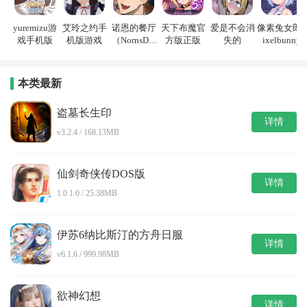
yuremizu游
艾玲之约手
诺恩的餐厅
天下布魔官
爱是不会消
像素兔女郎p
戏手机版
机版游戏
（NornsDin
方版正版
失的
ixelbunny
e）
本类最新
盗墓长生印
详情
v3.2.4 / 168.13MB
仙剑奇侠传DOS版
详情
1.0.1.0 / 25.38MB
伊苏6纳比斯汀的方舟日服
详情
v6.1.6 / 999.98MB
欲神幻想
详情