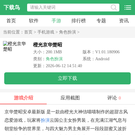
下载鸟
首页
软件
手游
排行榜
专题
资讯
当前位置：
首页
>
手机游戏
>
角色扮演
>
橙光京华楚昭
大小：200.1MB
版本：V1.01.180906
类别：
角色扮演
系统：Android
更新：2026-06-12 14:51:40
立即下载
游戏介绍
应用截图
评论
0
京华楚昭安卓最新版
是一款由橙光大神佶喵喵制作的超甜古风
恋爱游戏，玩家将
扮演
云国公主女扮男装，在充满江湖气息与
朝堂纷争的世界里，与四大魅力男主角展开一段段甜蜜又波折