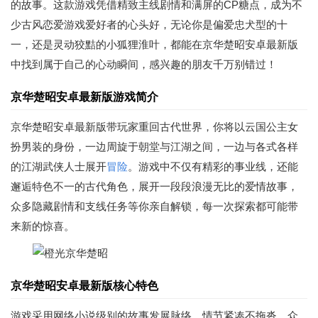
的故事。这款游戏凭借精致主线剧情和满屏的CP糖点，成为不
少古风恋爱游戏爱好者的心头好，无论你是偏爱忠犬型的十
一，还是灵动狡黠的小狐狸淮叶，都能在京华楚昭安卓最新版
中找到属于自己的心动瞬间，感兴趣的朋友千万别错过！
京华楚昭安卓最新版游戏简介
京华楚昭安卓最新版带玩家重回古代世界，你将以云国公主女
扮男装的身份，一边周旋于朝堂与江湖之间，一边与各式各样
的江湖武侠人士展开
冒险
。游戏中不仅有精彩的事业线，还能
邂逅特色不一的古代角色，展开一段段浪漫无比的爱情故事，
众多隐藏剧情和支线任务等你亲自解锁，每一次探索都可能带
来新的惊喜。
京华楚昭安卓最新版核心特色
游戏采用网络小说级别的故事发展脉络，情节紧凑不拖沓，众