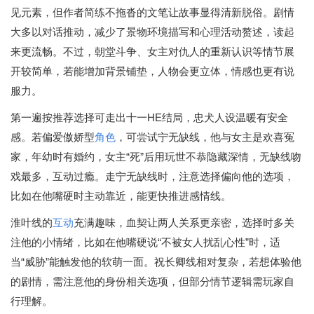
见元素，但作者简练不拖沓的文笔让故事显得清新脱俗。剧情
大多以对话推动，减少了景物环境描写和心理活动赘述，读起
来更流畅。不过，朝堂斗争、女主对仇人的重新认识等情节展
开较简单，若能增加背景铺垫，人物会更立体，情感也更有说
服力。
第一遍按推荐选择可走出十一HE结局，忠犬人设温暖有安全
感。若偏爱傲娇型
角色
，可尝试宁无缺线，他与女主是欢喜冤
家，年幼时有婚约，女主“死”后用玩世不恭隐藏深情，无缺线吻
戏最多，互动过瘾。走宁无缺线时，注意选择偏向他的选项，
比如在他嘴硬时主动靠近，能更快推进感情线。
淮叶线的
互动
充满趣味，血契让两人关系更亲密，选择时多关
注他的小情绪，比如在他嘴硬说“不被女人扰乱心性”时，适
当“威胁”能触发他的软萌一面。祝长卿线相对复杂，若想体验他
的剧情，需注意他的身份相关选项，但部分情节逻辑需玩家自
行理解。