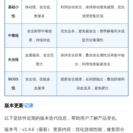
基础小
移动慢、攻击低、
利用自动攻击，保持移动避免被围，优先
怪
数量多
清理
密集区域
攻击附带中毒效
优先击杀，避免被攻击；携带解毒药水或
中毒怪
果，持续掉血
提升抗毒属性
血量极高、攻击范
保持安全距离，叠加攻击属性后再集中输
长虫怪
围大
出；利用地形躲避攻击
BOSS
攻击强、技能多、
观察攻击规律，在间隙输出；叠加防御和
怪
血量厚
回血道具，避免硬扛
版本更新
记录
以下是软件近期的版本迭代信息，帮助用户了解产品变化。
版本号：v1.4.6（最新） 更新内容：优化游戏性能，修复部分