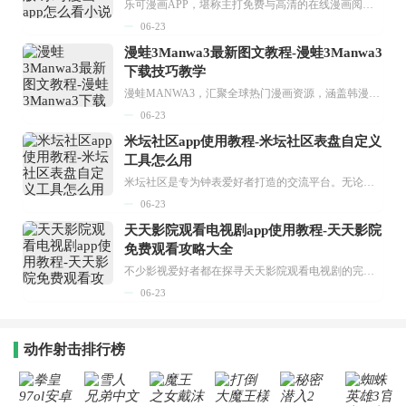
乐可漫画APP，堪称主打免费与高清的在线漫画阅读神器。其官方版提供海量完整版漫画资源，无论是国内漫画，还是日漫、韩漫、台漫、美漫等国外漫画，应有尽有，随时供你阅读。只需轻点一下，便能直接进入阅读界面。不仅如此，乐可漫画最新版本更新速度极快，在这里，你总能抢先看到全网一手漫画章节内容！...
06-23
漫蛙3Manwa3最新图文教程-漫蛙3Manwa3
下载技巧教学
漫蛙MANWA3，汇聚全球热门漫画资源，涵盖韩漫、欧美漫画、国漫等多种类型，题材丰富多样，全方位满足用户阅读喜好。它不仅是阅读平台，更是创作平台，为广大用户打造零门槛创作环境。...
06-23
米坛社区app使用教程-米坛社区表盘自定义
工具怎么用
米坛社区是专为钟表爱好者打造的交流平台。无论你是初涉钟表领域的普通爱好者，还是拥有多年收藏经验的资深玩家，都能在此找到属于自己的天地。 无需注册，就能轻松参与其中。通过专业的讨论论坛与丰富的交互功能，你可与世界各地的钟表爱好者畅快交流。若你钟情于钟表，米坛社区无疑是值得一试的理想之选。在这里，你能获取最新的手表资讯，交流见解，提升鉴赏品味，让每一块手表都成为收藏故事中重要的一部分。感兴趣的朋友，不要错过下载机会。...
06-23
天天影院观看电视剧app使用教程-天天影院
免费观看攻略大全
不少影视爱好者都在探寻天天影院观看电视剧的完整方法，结合最新平台使用规则，本篇新手入门攻略全面讲解观看渠道、检索流程、播放设置以及画面模式调整等实用内容。全文适配手机、电脑等主流设备，步骤简洁易懂，无论是初次使用的新手，还是想要优化观影体验的用户，都能参照内容快速上手，熟练掌握平台各项操作技巧，轻松畅享影视内容。...
06-23
动作射击排行榜