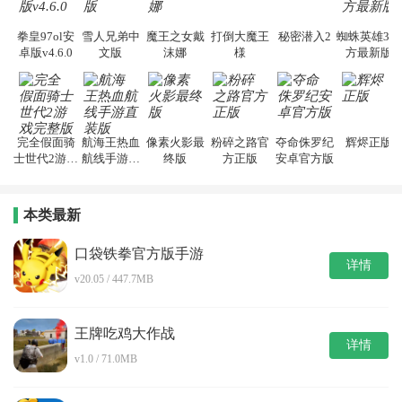
拳皇97ol安
雪人兄弟中
魔王之女戴
打倒大魔王
秘密潜入2
蜘蛛英雄3官
卓版v4.6.0
文版
沫娜
様
方最新版
完全假面骑
航海王热血
像素火影最
粉碎之路官
夺命侏罗纪
辉烬正版
士世代2游戏
航线手游直
终版
方正版
安卓官方版
完整版
装版
本类最新
口袋铁拳官方版手游
详情
v20.05 / 447.7MB
王牌吃鸡大作战
详情
v1.0 / 71.0MB