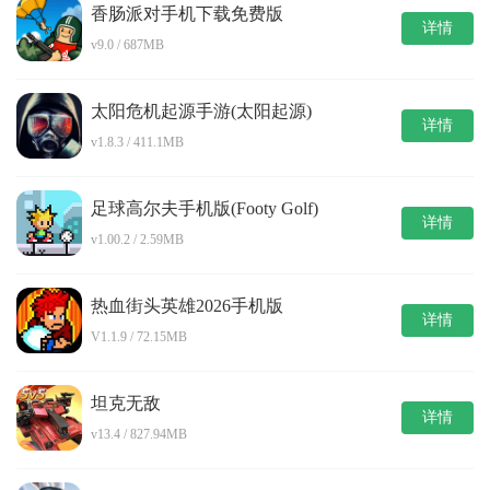
香肠派对手机下载免费版
详情
v9.0 / 687MB
太阳危机起源手游(太阳起源)
详情
v1.8.3 / 411.1MB
足球高尔夫手机版(Footy Golf)
详情
v1.00.2 / 2.59MB
热血街头英雄2026手机版
详情
V1.1.9 / 72.15MB
坦克无敌
详情
v13.4 / 827.94MB