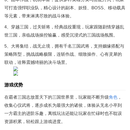
可打造强悍职业队，精心设计的副本、妖怪、BOSS、移动载具
等元素，带来淋漓尽致的战斗体验。
4、穿越三国，过关斩将，经典战役重现，玩家跟随剧情穿越乱
世三国，亲临战场操控输赢，感受沉浸式的三国战场氛围。
5、大将集结，战无止境，拥有千名三国武将，支持姻缘搭配与
策略阵型，挑战战略极限，连斩作战、细致操作、心有灵犀的
联动，诠释震撼绮丽的决斗场景。
游戏优势
在霸者三国志放置天下的三国世界里，玩家能不断升级
角色
，
收集心仪武将，逐步成长为最强大的诸侯，体验从无名小卒到
一方霸主的进阶乐趣，离线玩法还能让玩家在忙碌时也不耽误
资源积累，轻松跟上游戏进度。