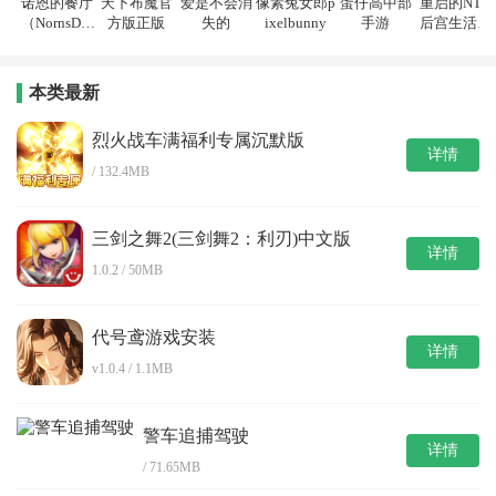
诺恩的餐厅
天下布魔官
爱是不会消
像素兔女郎p
蛋仔高中部
重启的NTR
（NornsDin
方版正版
失的
ixelbunny
手游
后宫生活游
e）
戏
本类最新
烈火战车满福利专属沉默版
详情
/ 132.4MB
三剑之舞2(三剑舞2：利刃)中文版
详情
1.0.2 / 50MB
代号鸢游戏安装
详情
v1.0.4 / 1.1MB
警车追捕驾驶
详情
/ 71.65MB