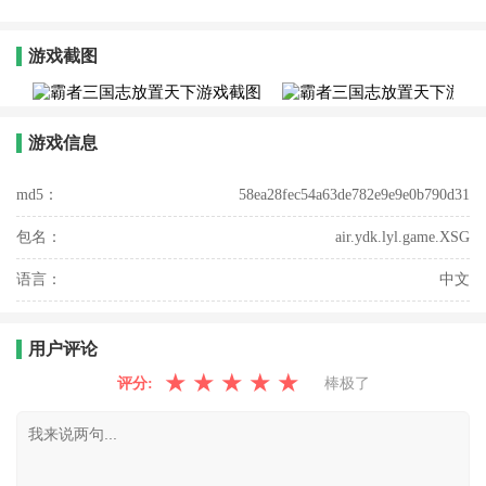
游戏截图
游戏信息
md5：
58ea28fec54a63de782e9e9e0b790d31
包名：
air.ydk.lyl.game.XSG
语言：
中文
用户评论
★
★
★
★
★
评分:
棒极了