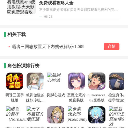
免费观看攻略大全
不少影视爱好者都在探寻天天影院观看电视剧的完整方法，结合最新平台使用规则，本篇新手入门攻略全面讲解观看渠道、检索流程、播放设置以及画面模式调整等实用内容。全文适配手机、电脑等主流设备，步骤简洁易懂，无论是初次使用的新手，还是想要优化观影体验的用户，都能参照内容快速上手，熟练掌握平台各项操作技巧，轻松畅享影视内容。...
06-23
相关下载
霸者三国志放置天下内购破解版v1.009
详情
角色扮演排行榜
明珠三国手
教训傲慢的
挠脚心游戏
恶魔之咒冷
fullservice1.
检查身体捕
机版
妹妹冷狐游
狐直装版
8g完整版
捉学院游戏
戏