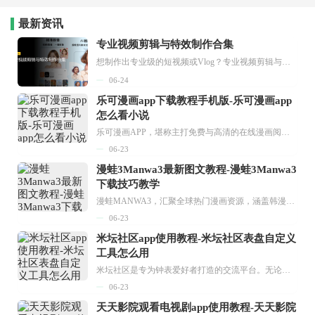
最新资讯
专业视频剪辑与特效制作合集
想制作出专业级的短视频或Vlog？专业视频剪辑与特效制作大全专题为你提供了从剪辑、抠像到特效包装的全套解决方案。无论是添加炫酷的片头、进行精准的视频抠图，还是制...
06-24
乐可漫画app下载教程手机版-乐可漫画app
怎么看小说
乐可漫画APP，堪称主打免费与高清的在线漫画阅读神器。其官方版提供海量完整版漫画资源，无论是国内漫画，还是日漫、韩漫、台漫、美漫等国外漫画，应有尽有，随时供你阅读。只需轻点一下，便能直接进入阅读界面。不仅如此，乐可漫画最新版本更新速度极快，在这里，你总能抢先看到全网一手漫画章节内容！...
06-23
漫蛙3Manwa3最新图文教程-漫蛙3Manwa3
下载技巧教学
漫蛙MANWA3，汇聚全球热门漫画资源，涵盖韩漫、欧美漫画、国漫等多种类型，题材丰富多样，全方位满足用户阅读喜好。它不仅是阅读平台，更是创作平台，为广大用户打造零门槛创作环境。...
06-23
米坛社区app使用教程-米坛社区表盘自定义
工具怎么用
米坛社区是专为钟表爱好者打造的交流平台。无论你是初涉钟表领域的普通爱好者，还是拥有多年收藏经验的资深玩家，都能在此找到属于自己的天地。 无需注册，就能轻松参与其中。通过专业的讨论论坛与丰富的交互功能，你可与世界各地的钟表爱好者畅快交流。若你钟情于钟表，米坛社区无疑是值得一试的理想之选。在这里，你能获取最新的手表资讯，交流见解，提升鉴赏品味，让每一块手表都成为收藏故事中重要的一部分。感兴趣的朋友，不要错过下载机会。...
06-23
天天影院观看电视剧app使用教程-天天影院