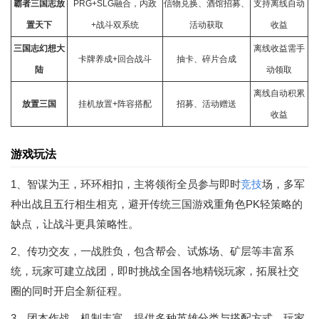
霸者三国志放
PRG+SLG融合，内政
信物兑换、酒馆招募、
支持离线自动
置天下
+战斗双系统
活动获取
收益
三国志幻想大
离线收益需手
卡牌
养成+回合战斗
抽卡、碎片合成
陆
动领取
离线自动积累
放置三国
挂机放置+阵容搭配
招募、活动赠送
收益
游戏玩法
1、智谋为王，环环相扣，主将领衔全员参与即时
竞技
场，多军
种出战且五行相生相克，避开传统三国游戏重角色PK轻策略的
缺点，让战斗更具策略性。
2、传功交友，一战胜负，包含帮会、试炼场、矿层等丰富系
统，玩家可建立战团，即时挑战全国各地精锐玩家，拓展社交
圈的同时开启全新征程。
3、团本作战，机制丰富，提供多种英雄分类与搭配方式，玩家