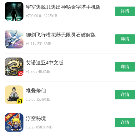
密室逃脱11逃出神秘金字塔手机版
详情
v700.00.01 / 225MB
御剑飞行模拟器无限灵石破解版
详情
v1.11 / 231.8MB
艾诺迪亚4中文版
详情
v1.3.6 / 46.8MB
堆叠修仙
详情
1.5.3 / 15.49MB
浮空秘境
详情
1.2.2 / 858.88MB