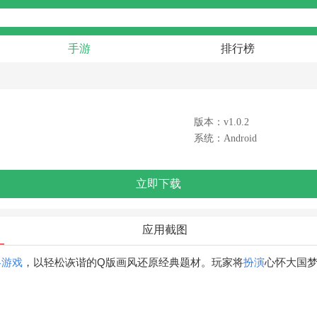
手游
排行榜
版本：v1.0.2
系统：Android
立即下载
应用截图
略游戏
，以轻松诙谐的Q版画风还原经典题材。玩家将
扮演
心怀大国
。