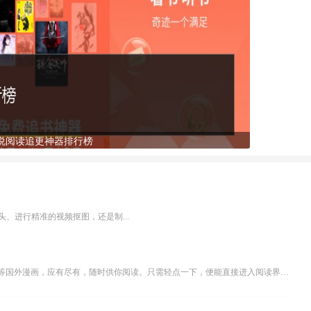
说阅读追更神器排行榜
、进行精准的视频抠图，还是制...
乐可漫画APP，堪称主打免费与高清的在线漫画阅读神器。其官方版提供海量完整版漫画资源，无论是国内漫画，还是日漫、韩漫、台漫、美漫等国外漫画，应有尽有，随时供你阅读。只需轻点一下，便能直接进入阅读界面。不仅如此，乐可漫画最新版本更新速度极快，在这里，你总能抢先看到全网一手漫画章节内容！...