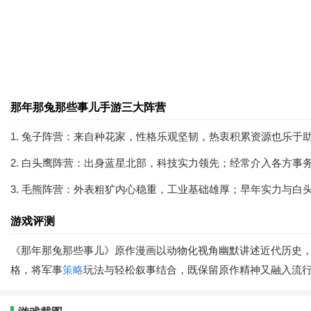
那年那兔那些事儿手游三大阵营
1. 兔子阵营：来自种花家，性格乐观坚韧，热衷积累资源也乐于
2. 白头鹰阵营：出身蓝星北部，科技实力领先；经常介入各方事
3. 毛熊阵营：外表粗犷内心稳重，工业基础雄厚；早年实力与
游戏评测
《那年那兔那些事儿》原作漫画以动物化视角幽默讲述近代历史，
格，将军事
策略
玩法与轻松叙事结合，既保留原作精神又融入流