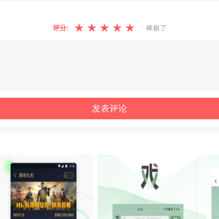
★
★
★
★
★
评分:
棒极了