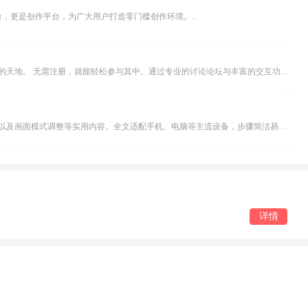
，更是创作平台，为广大用户打造零门槛创作环境。...
米坛社区是专为钟表爱好者打造的交流平台。无论你是初涉钟表领域的普通爱好者，还是拥有多年收藏经验的资深玩家，都能在此找到属于自己的天地。 无需注册，就能轻松参与其中。通过专业的讨论论坛与丰富的交互功能，你可与世界各地的钟表爱好者畅快交流。若你钟情于钟表，米坛社区无疑是值得一试的理想之选。在这里，你能获取最新的手表资讯，交流见解，提升鉴赏品味，让每一块手表都成为收藏故事中重要的一部分。感兴趣的朋友，不要错过下载机会。...
不少影视爱好者都在探寻天天影院观看电视剧的完整方法，结合最新平台使用规则，本篇新手入门攻略全面讲解观看渠道、检索流程、播放设置以及画面模式调整等实用内容。全文适配手机、电脑等主流设备，步骤简洁易懂，无论是初次使用的新手，还是想要优化观影体验的用户，都能参照内容快速上手，熟练掌握平台各项操作技巧，轻松畅享影视内容。...
详情