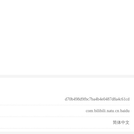
d70b498d9fbc7ba4b4e0487d8a4c61cd
com.bilibili.natu.cn.baidu
简体中文