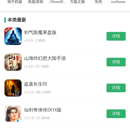
戏手机版
机版游戏
（NornsDin
方版正版
失的
ixelbunny
e）
本类最新
剑气除魔果盘版
详情
v1.0.0 / 2.9MB
山海经幻想大陆手游
详情
v1.4.8 / 257.4MB
盗墓长生印
详情
v3.2.4 / 168.13MB
仙剑奇侠传DOS版
详情
1.0.1.0 / 25.38MB