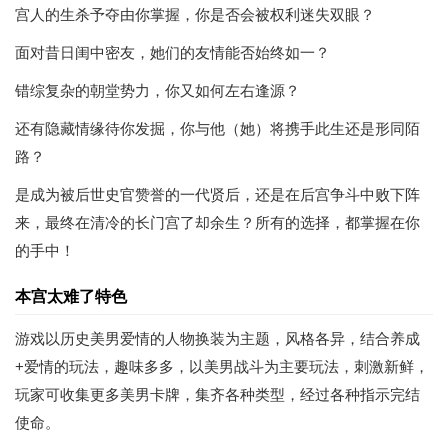
宫人的生杀予夺由你掌握，你是否会被权利迷失双眼？
面对昔日闺中密友，她们的友情能否始终如一？
错综复杂的朝堂势力，你又如何左右逢源？
还有隐藏情缘待你发掘，你与他（她）将携手此生还是形同陌
路？
是成为被后世史官赞誉的一代贤后，还是在后宫争斗中败下阵
来，最终在清冷的长门宫了却余生？所有的选择，都掌握在你
的手中！
本宫太难了特色
游戏以历史美男爱情的人物换装为主题，风格各异，结合养成
+爱情的玩法，趣味多多，以美男战斗为主要玩法，刺激新鲜，
玩家可收集更多美男卡牌，集齐各种类型，经过各种指示完结
使命。