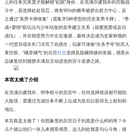
上的任务完美度才能解锁“妃嫔”身份，在充满尔虞我诈的宫殿战
斗中，若选择处处容忍，将有95%的概率被挤出权力中心，反
之通过“美男卡牌收集”（需集齐5种类型的历史美男卡牌）、“养
成+爱情”双玩法与少年结发的皇帝建立关系（甜蜜恩爱或反目
成仇），并在朝堂势力中左右逢源，最终决定成为史家称颂的
一代贤后或在长门冷宫了此残生，玩家可体验“生杀予夺”的宫人
掌控权、“橘里橘气”的后宫
社交
选择及隐藏情缘的发掘，感受从
边缘蛰伏到翅膀丰满后主动进攻的宫斗逆袭之路。
本宫太难了介绍
在充满尔虞我诈、明争暗斗的后宫中，任何选择错误都可能陷
入险境，需通过完成任务不断上位成为皇后以获得无上权利和
地位。
本宫真是太难了！你想象里的后宫日子到底是什么样的呀？今
儿个就让咱们一块儿来感受感受。这儿到处都是勾心斗角，彼