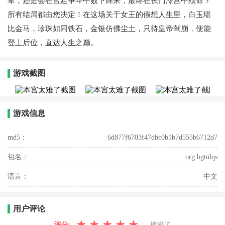
辈，还是会在宫廷争斗中败下阵来，最终在长门冷宫中殒命？
所有结局都由您决定！在这场关于女王的假想人生里，白玉堪
比金马，珍珠如同铁石，金银仿佛尘土，只待皇帝驾崩，便能
登上后位，直达人生之巅。
游戏截图
游戏信息
md5：
6d877f6703f47dbc0b1b7d555b6712d7
包名：
org.bgtnlqs
语言：
中文
用户评论
★
★
★
★
★
评分:
棒极了