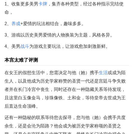
1、收集更多美男
卡牌
，集齐各种类型，经过各种指示完结使
命，
2、
养成
+爱情的玩法相结合，趣味多多。
3、游戏以历史美男爱情的人物换装为主题，风格各异。
4、美男
战斗
为游戏主要玩法，让游戏愈加刺激新鲜。
本宫太难了评测
在女王的假想生活中，您需决定与他（她）携手
生活
或成为陌
生人，以及他成为历史学家称赞的圣贤一代还是宫廷斗争失败
者并在长门冷宫中丧生，同时还存在一种隐藏关系等待发现，
且这里白玉像金马，珍珠像铁、土和金，等待皇帝去世成为王
后直达生命顶峰。
还有一种隐秘的联系等待您去探寻，您与他（她）会携手共度
余生，还是会沦为陌路？他会成为被历史学家称颂的圣贤之