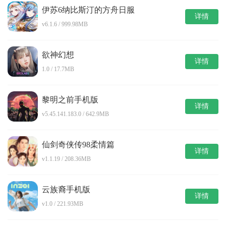
伊苏6纳比斯汀的方舟日服
详情
v6.1.6 / 999.98MB
欲神幻想
详情
1.0 / 17.7MB
黎明之前手机版
详情
v5.45.141.183.0 / 642.9MB
仙剑奇侠传98柔情篇
详情
v1.1.19 / 208.36MB
云族裔手机版
详情
v1.0 / 221.93MB