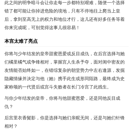
此之间的明争暗斗会让你走每一步都特别艰难，随便一个选择
错了都可能让你掉进危险的境地，只有不停地往上爬当上皇
后，拿到至高无上的权力和地位才行，这儿还有好多任务等着
你来完成呢，可别觉得这事儿很容易！
本宫太难了亮点
你将与少年结发的皇帝甜蜜恩爱或反目成仇，在后宫选择与她
们橘里橘气或争锋相对，掌握宫人生杀予夺，面对闺中密友的
友情能否始终如一，在错综复杂的朝堂势力中左右逢源，发掘
隐藏情缘并决定与他（她）携手此生或形同陌路，最终成为史
家称颂的一代贤后或宫斗失败者在长门冷宫了此残生。
与你少年结发的皇帝，你将与他甜蜜恩爱，还是同他反目成
仇？
后宫里衣香鬓影，你是选择与她们亲昵无间，还是与她们针锋
相对？