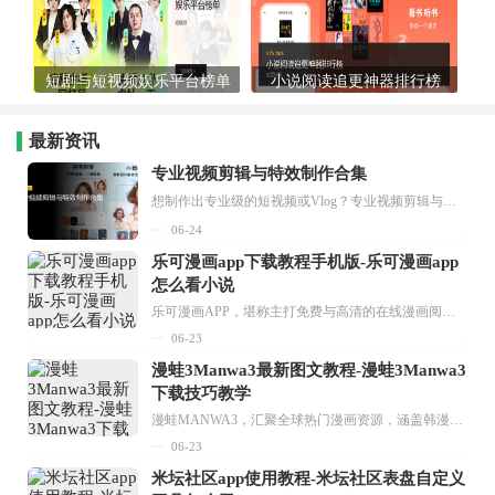
短剧与短视频娱乐平台榜单
小说阅读追更神器排行榜
最新资讯
专业视频剪辑与特效制作合集
想制作出专业级的短视频或Vlog？专业视频剪辑与特效制作大全专题为你提供了从剪辑、抠像到特效包装的全套解决方案。无论是添加炫酷的片头、进行精准的视频抠图，还是制...
06-24
乐可漫画app下载教程手机版-乐可漫画app
怎么看小说
乐可漫画APP，堪称主打免费与高清的在线漫画阅读神器。其官方版提供海量完整版漫画资源，无论是国内漫画，还是日漫、韩漫、台漫、美漫等国外漫画，应有尽有，随时供你阅读。只需轻点一下，便能直接进入阅读界面。不仅如此，乐可漫画最新版本更新速度极快，在这里，你总能抢先看到全网一手漫画章节内容！...
06-23
漫蛙3Manwa3最新图文教程-漫蛙3Manwa3
下载技巧教学
漫蛙MANWA3，汇聚全球热门漫画资源，涵盖韩漫、欧美漫画、国漫等多种类型，题材丰富多样，全方位满足用户阅读喜好。它不仅是阅读平台，更是创作平台，为广大用户打造零门槛创作环境。...
06-23
米坛社区app使用教程-米坛社区表盘自定义