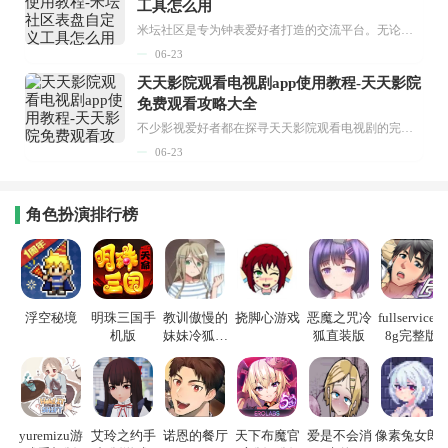
工具怎么用
米坛社区是专为钟表爱好者打造的交流平台。无论你是初涉钟表领域的普通爱好者，还是拥有多年收藏经验的资深玩家，都能在此找到属于自己的天地。 无需注册，就能轻松参与其中。通过专业的讨论论坛与丰富的交互功能，你可与世界各地的钟表爱好者畅快交流。若你钟情于钟表，米坛社区无疑是值得一试的理想之选。在这里，你能获取最新的手表资讯，交流见解，提升鉴赏品味，让每一块手表都成为收藏故事中重要的一部分。感兴趣的朋友，不要错过下载机会。...
06-23
天天影院观看电视剧app使用教程-天天影院
免费观看攻略大全
不少影视爱好者都在探寻天天影院观看电视剧的完整方法，结合最新平台使用规则，本篇新手入门攻略全面讲解观看渠道、检索流程、播放设置以及画面模式调整等实用内容。全文适配手机、电脑等主流设备，步骤简洁易懂，无论是初次使用的新手，还是想要优化观影体验的用户，都能参照内容快速上手，熟练掌握平台各项操作技巧，轻松畅享影视内容。...
06-23
角色扮演排行榜
浮空秘境
明珠三国手
教训傲慢的
挠脚心游戏
恶魔之咒冷
fullservice1.
机版
妹妹冷狐游
狐直装版
8g完整版
戏
yuremizu游
艾玲之约手
诺恩的餐厅
天下布魔官
爱是不会消
像素兔女郎p