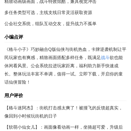
精致动画级画面，战斗特效炫酷，兼具视觉冲击
多任务类型可选，主线支线日常灵活获取资源
公会社交系统，组队互动交友，提升战力不孤单
小编点评
《格斗小子》巧妙融合Q版仙侠与街机热血，卡牌逆袭机制让平
民玩家也有爽感，精致画面搭配多样任务，既满足
战斗
欲也能
休闲看风景。公会系统拉进玩家距离，福利助力新手快速成
长。整体玩法丰富不单调，值得一试。立即下载，开启你的童
话仙侠冒险！
用户评价
【格斗迷阿杰】：街机打击感太爽了！被撞飞的反馈超真实，
像回到小时候玩街机的日子
【软萌小仙女儿】：画面像看动画一样，坐骑超可爱，升级后