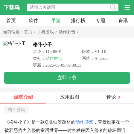
下载鸟
首页
软件
手游
排行榜
专题
资讯
当前位置：
首页
>
手机游戏
>
动作射击
>
格斗小子
大小：115.8MB
版本：V1.3.0
类别：
动作射击
系统：Android
更新：2026-06-05 09:30:33
立即下载
游戏介绍
应用截图
评论
0
格斗游戏
《格斗小子》是一款Q版仙侠题材的
动作游戏
，背景设定在一个
被邪恶势力入侵的童话世界——时空秩序因入侵者的破坏而混