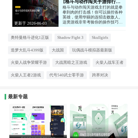
格斗与动作闯关手游排行榜
格斗与动作闯关游戏主打的就是拳
拳到肉的打击感！你可以操控各种
英雄，使用华丽的连招击败敌人。
这类游戏非常考验你的操作技巧和
更新于 2026-06-03
反应速度，每一次完美的格挡和反
18:19:16
击都能带来巨大的满足感。无论是
经典的街机风格，还是现代的3D动
奥特曼格斗进化1正版
Shadow Fight 3
Skullgirls
作大作，都能让你体验到热血沸腾
的战斗。如果你喜欢硬核的战斗，
造梦大乱斗4399版
大战国
玩偶战斗模拟器最新版
享受在指尖上跳舞的感觉，那这些
动作游戏绝对不容错过！
火柴人战争荣耀手游
大战黑暗之王游戏
火柴人战车王者
火柴人王者2游戏
代号540武士零手游
跨界对决
最新专题