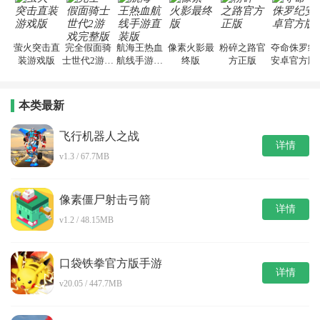
萤火突击直
完全假面骑
航海王热血
像素火影最
粉碎之路官
夺命侏罗纪
装游戏版
士世代2游戏
航线手游直
终版
方正版
安卓官方版
完整版
装版
本类最新
飞行机器人之战
详情
v1.3 / 67.7MB
像素僵尸射击弓箭
详情
v1.2 / 48.15MB
口袋铁拳官方版手游
详情
v20.05 / 447.7MB