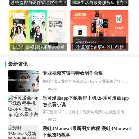
系统监控与硬件管理软件专区
同城生活与政务服务应用专区
短剧与短视频娱乐平台榜单
小说阅读追更神器排行榜
最新资讯
专业视频剪辑与特效制作合集
想制作出专业级的短视频或Vlog？专业视频剪辑与特效制作大全专题为你提供了从剪辑、抠像到特效包装的全套解决方案。无论是添加炫酷的片头、进行精准的视频抠图，还是制...
06-24
乐可漫画app下载教程手机版-乐可漫画app
怎么看小说
乐可漫画APP，堪称主打免费与高清的在线漫画阅读神器。其官方版提供海量完整版漫画资源，无论是国内漫画，还是日漫、韩漫、台漫、美漫等国外漫画，应有尽有，随时供你阅读。只需轻点一下，便能直接进入阅读界面。不仅如此，乐可漫画最新版本更新速度极快，在这里，你总能抢先看到全网一手漫画章节内容！...
06-23
漫蛙3Manwa3最新图文教程-漫蛙3Manwa3
下载技巧教学