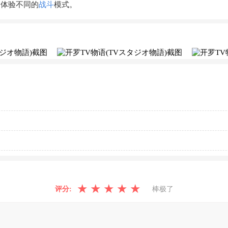
，体验不同的
战斗
模式。
★
★
★
★
★
评分:
棒极了