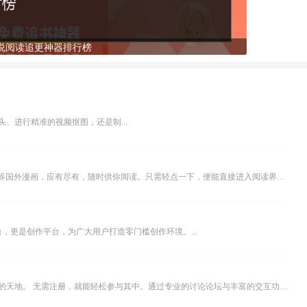
说阅读追更神器排行榜
、进行精准的视频抠图，还是制...
乐可漫画APP，堪称主打免费与高清的在线漫画阅读神器。其官方版提供海量完整版漫画资源，无论是国内漫画，还是日漫、韩漫、台漫、美漫等国外漫画，应有尽有，随时供你阅读。只需轻点一下，便能直接进入阅读界面。不仅如此，乐可漫画最新版本更新速度极快，在这里，你总能抢先看到全网一手漫画章节内容！...
，更是创作平台，为广大用户打造零门槛创作环境。...
米坛社区是专为钟表爱好者打造的交流平台。无论你是初涉钟表领域的普通爱好者，还是拥有多年收藏经验的资深玩家，都能在此找到属于自己的天地。 无需注册，就能轻松参与其中。通过专业的讨论论坛与丰富的交互功能，你可与世界各地的钟表爱好者畅快交流。若你钟情于钟表，米坛社区无疑是值得一试的理想之选。在这里，你能获取最新的手表资讯，交流见解，提升鉴赏品味，让每一块手表都成为收藏故事中重要的一部分。感兴趣的朋友，不要错过下载机会。...