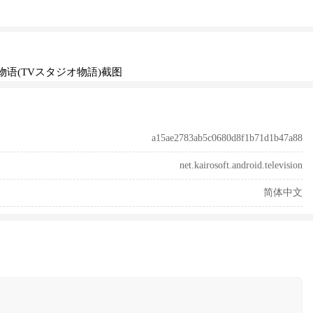
a15ae2783ab5c0680d8f1b71d1b47a88
net.kairosoft.android.television
简体中文