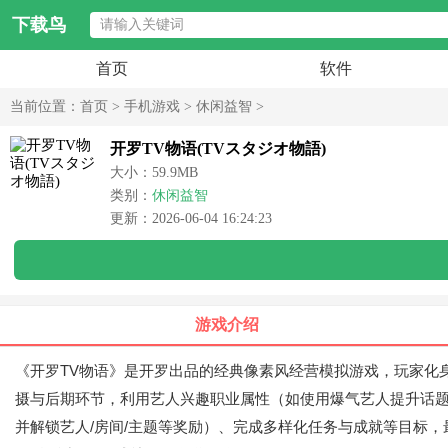
下载鸟
首页
软件
当前位置：
首页
>
手机游戏
>
休闲益智
>
开罗TV物语(TVスタジオ物語)
大小：59.9MB
类别：
休闲益智
更新：2026-06-04 16:24:23
游戏介绍
《开罗TV物语》是开罗出品的经典像素风经营模拟游戏，玩家化
摄与后期环节，利用艺人兴趣职业属性（如使用爆气艺人提升话题
并解锁艺人/房间/主题等奖励）、完成多样化任务与成就等目标